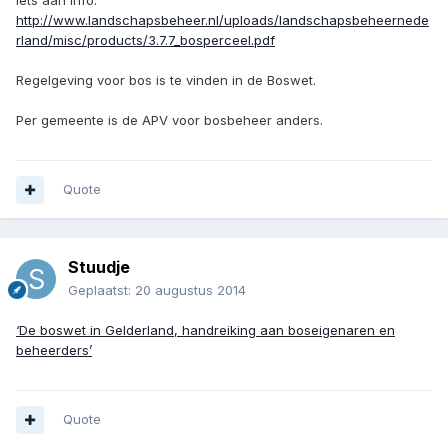
Iets aan info:
http://www.landschapsbeheer.nl/uploads/landschapsbeheernede
rland/misc/products/3.7.7_bosperceel.pdf
Regelgeving voor bos is te vinden in de Boswet.
Per gemeente is de APV voor bosbeheer anders.
Quote
Stuudje
Geplaatst:
20 augustus 2014
‘De boswet in Gelderland, handreiking aan boseigenaren en
beheerders’
Quote