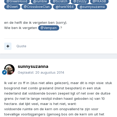
@GreenHood
@rumble
@Scratch
@Zinzzy
@FKAGB
@Geert
@CrossbowClan
@frank1964
@sunnysuzanna
en de helft die ik vergeten ben (sorry).
Wie ben ik vergeten
?
@Vempain
Quote
sunnysuzanna
Geplaatst:
20 augustus 2014
Ik val er zo ff in (dus niet alles gelezen), maar dit is mijn visie: stuk
bosgrond met combi grasland (minst bespoten) in een stuk
nederland dat voldoende boven zeepeil ligt of net over de duitse
grens (iv niet te lange reistijd indien haast geboden is) van 10
hectare. dat lijkt veel, maar is het niet, want:
voldoende ruimte om de kern om onopvallend te zijn voor
toevallige voorbijgangers (genoeg bos om de kern om uit het