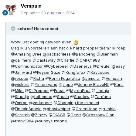
Vempain
Geplaatst:
20 augustus 2014
schreef Heksenboot:
Wow! Dat doet hij gewoon even.
Mag ik u voorstellen aan het die hard prepper team? Ik roep:
@
Amazing Dree
@
backschless
@
Bandoeng
@
Bijenman
@
calimero
@
Castaway
@
Charlie
@
CMFC1988
@
Communicator
@
Cyberbeer
@
Daenerys
@
Dreutel
@
easy
@
JamHard
@
Keyser Suze
@
Kungfufox
@
Raycoupe
@
rescue
@
Richa
@
Ronin Kogaratsu
@
samurai
@
Vempain
@
wiskers
@
Yin en yang
@
zippo
@
Johnny BravoNL
@
Kans
@
Mike
@
Dr.Prepper
@
Fubar
@
MyronPrps
@
Lindaja
@
Stuudje
@
tothemax
@
Shush
@
Shadow
@
Tanfana
@
Omron
@
verkenner
@
Changing the mindset
@
FincaInSpanje
@
ghostwhiper
@
GreenHood
@
rumble
@
Scratch
@
Zinzzy
@
FKAGB
@
Geert
@
CrossbowClan
@
frank1964
@
sunnysuzanna