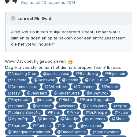
Geplaatst:
20 augustus 2014
schreef Mr. Gold:
Altijd wel zin in een stukje bosgrond. Roept u maar wat is
slim en te doen en op te pakken door een enthousiast team
die het vol wil houden?
Wow! Dat doet hij gewoon even.
Mag ik u voorstellen aan het die hard prepper team? Ik roep:
@Amazing Dree
@backschless
@Bandoeng
@Bijenman
@calimero
@Castaway
@Charlie
@CMFC1988
@Communicator
@Cyberbeer
@Daenerys
@Dreutel
@easy
@JamHard
@Keyser Suze
@Kungfufox
@Raycoupe
@rescue
@Richa
@Ronin Kogaratsu
@samurai
@Vempain
@wiskers
@Yin en yang
@zippo
@Johnny BravoNL
@Kans
@Mike
@Dr.Prepper
@Fubar
@MyronPrps
@Lindaja
@Stuudje
@tothemax
@Shush
@Shadow
@Tanfana
@Omron
@verkenner
@Changing the mindset
@FincaInSpanje
@ghostwhiper