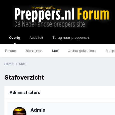
Overig
Activiteit
Terug naar preppers.nl
Forums
Richtlijnen
Staf
Online gebruikers
Erelijs
Home
Staf
Stafoverzicht
Administrators
Admin