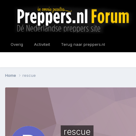
Overig
Activiteit
Terug naar preppers.nl
Home
rescue
rescue