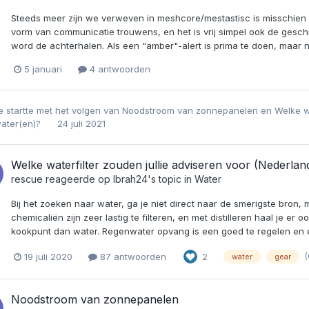
Steeds meer zijn we verweven in meshcore/mestastisc is misschien
vorm van communicatie trouwens, en het is vrij simpel ook de gesc
word de achterhalen. Als een "amber"-alert is prima te doen, maar n
5 januari
4 antwoorden
e
startte met het volgen van
Noodstroom van zonnepanelen
en
Welke w
water(en)?
24 juli 2021
Welke waterfilter zouden jullie adviseren voor (Nederlan
rescue
reageerde op
Ibrah24
's topic in
Water
Bij het zoeken naar water, ga je niet direct naar de smerigste bron, 
chemicaliën zijn zeer lastig te filteren, en met distilleren haal je e
kookpunt dan water. Regenwater opvang is een goed te regelen en een
19 juli 2020
87 antwoorden
2
water
gear
Noodstroom van zonnepanelen