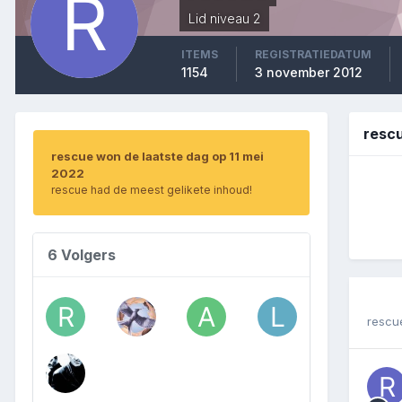
Lid niveau 2
ITEMS
REGISTRATIEDATUM
1154
3 november 2012
rescu
rescue won de laatste dag op 11 mei
2022
rescue had de meest gelikete inhoud!
6 Volgers
rescu