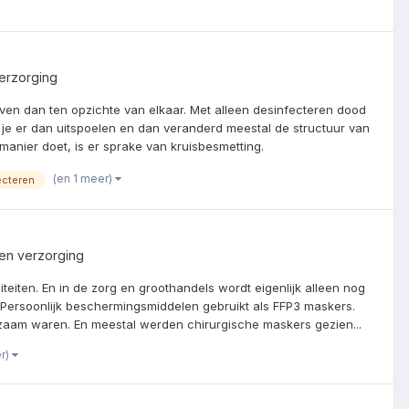
erzorging
ven dan ten opzichte van elkaar. Met alleen desinfecteren dood
t je er dan uitspoelen en dan veranderd meestal de structuur van
 manier doet, is er sprake van kruisbesmetting.
(en 1 meer)
ecteren
en verzorging
teiten. En in de zorg en groothandels wordt eigenlijk alleen nog
s Persoonlijk beschermingsmiddelen gebruikt als FFP3 maskers.
ldzaam waren. En meestal werden chirurgische maskers gezien...
er)