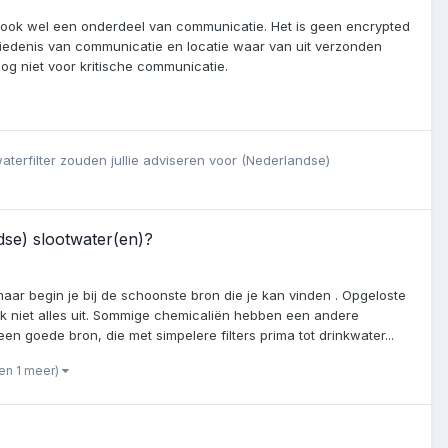
 ook wel een onderdeel van communicatie. Het is geen encrypted
hiedenis van communicatie en locatie waar van uit verzonden
og niet voor kritische communicatie.
aterfilter zouden jullie adviseren voor (Nederlandse)
dse) slootwater(en)?
maar begin je bij de schoonste bron die je kan vinden . Opgeloste
r ook niet alles uit. Sommige chemicaliën hebben een andere
 goede bron, die met simpelere filters prima tot drinkwater...
(en 1 meer)