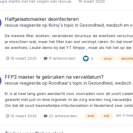
oupe
startte met het volgen van
rescue
19 maart 2020
Halfgelaatsmasker desinfecteren
rescue
reageerde op
Kciroj
's topic in
Gezondheid, medisch en v
De meeste filter doeken, veranderen structuur de weefsels verschui
je misschien wat, maar het filter kan wel verstopt raken. En dat moe
de weefsels. Leuke demo bij dat YT filmpje , maar als het het op die
16 maart 2020
11 antwoorden
3
virus
desinf
FFP3 masker te gebruiken na vervaldatum?
rescue
reageerde op
Roodhaar
's topic in
Gezondheid, medisch 
Er is al heel lang geen aandacht voor voorraden voor dit soort calami
gewerkt met just-in-time logistiek. In de zorg werden nog nauwelijk
Om dat dit soort besmettelijke infectieziekten in Nederland zeer ze
(en 3 me
16 maart 2020
22 antwoorden
bob
edc