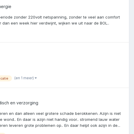
nergie
periode zonder 220volt netspanning, zonder te veel aan comfort
r dan een week hier verdwijnt, wijken we uit naar de BOL..
(en 1 meer)
catie
isch en verzorging
teren en dan alleen veel grotere schade berokkenen. Azijn is niet
e wond.. En daar is azijn niet handig voor.. stromend lauw water
eren leveren grote problemen op.. En daar helpt ook azijn in de...