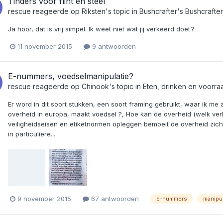
Tinders voor flint en steel
rescue
reageerde op
Riksten
's topic in
Bushcrafter's Bushcrafte
Ja hoor, dat is vrij simpel. Ik weet niet wat jij verkeerd doet.?
11 november 2015
9 antwoorden
E-nummers, voedselmanipulatie?
rescue
reageerde op
Chinook
's topic in
Eten, drinken en voorra
Er word in dit soort stukken, een soort framing gebruikt, waar ik m
overheid in europa, maakt voedsel ?, Hoe kan de overheid (welk ve
veiligheidseisen en etiketnormen opleggen bemoeit de overheid zich
in particuliere...
9 november 2015
67 antwoorden
e-nummers
manipul