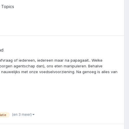
r Topics
ad
e afvraag of iedereen, iedereen maar na papagaait.. Welke
rborgen agentschap dan), ons eten manipuleren. Behalve
 nauwelijks met onze voedselvoorziening. Na genoeg is alles van
(en 3 meer)
atie