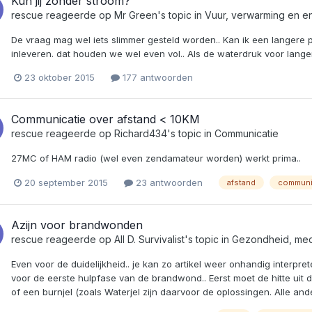
Kun jij zonder stroom?
rescue
reageerde op
Mr Green
's topic in
Vuur, verwarming en e
De vraag mag wel iets slimmer gesteld worden.. Kan ik een langere 
inleveren. dat houden we wel even vol.. Als de waterdruk voor lange
23 oktober 2015
177 antwoorden
Communicatie over afstand < 10KM
rescue
reageerde op
Richard434
's topic in
Communicatie
27MC of HAM radio (wel even zendamateur worden) werkt prima..
20 september 2015
23 antwoorden
afstand
communi
Azijn voor brandwonden
rescue
reageerde op
All D. Survivalist
's topic in
Gezondheid, med
Even voor de duidelijkheid.. je kan zo artikel weer onhandig interpre
voor de eerste hulpfase van de brandwond.. Eerst moet de hitte uit d
of een burnjel (zoals Waterjel zijn daarvoor de oplossingen. Alle and