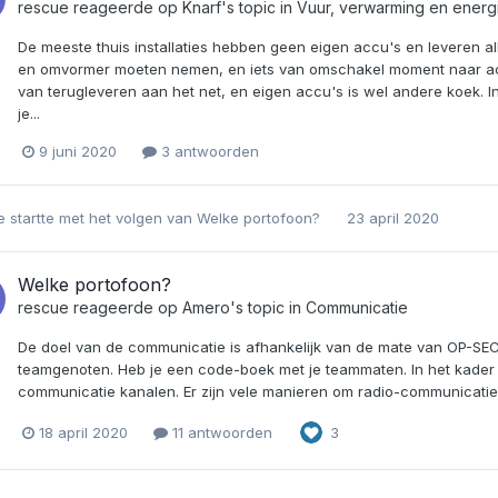
rescue
reageerde op
Knarf
's topic in
Vuur, verwarming en energ
De meeste thuis installaties hebben geen eigen accu's en leveren al
en omvormer moeten nemen, en iets van omschakel moment naar accu
van terugleveren aan het net, en eigen accu's is wel andere koek. I
je...
9 juni 2020
3 antwoorden
e
startte met het volgen van
Welke portofoon?
23 april 2020
Welke portofoon?
rescue
reageerde op
Amero
's topic in
Communicatie
De doel van de communicatie is afhankelijk van de mate van OP-SE
teamgenoten. Heb je een code-boek met je teammaten. In het kade
communicatie kanalen. Er zijn vele manieren om radio-communicatie 
18 april 2020
11 antwoorden
3