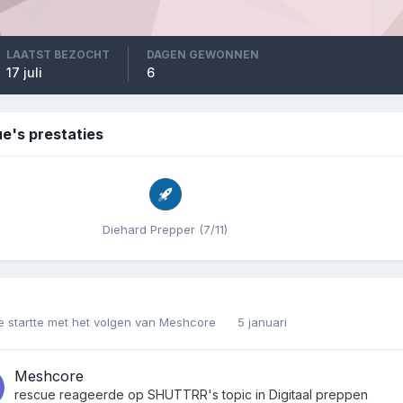
LAATST BEZOCHT
DAGEN GEWONNEN
17 juli
6
e's prestaties
Diehard Prepper (7/11)
e
startte met het volgen van
Meshcore
5 januari
Meshcore
rescue
reageerde op
SHUTTRR
's topic in
Digitaal preppen