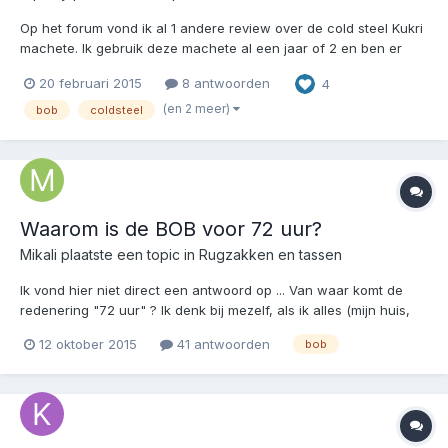
Op het forum vond ik al 1 andere review over de cold steel Kukri
machete. Ik gebruik deze machete al een jaar of 2 en ben er
nog steeds super enthousiast over en ik wil iedereen graag
20 februari 2015
8 antwoorden
4
laten lezen wat ik vind van dit stuk staal. De machete heeft de
vorm van een kukri machete een voordeel hierv...
(en 2 meer)
bob
coldsteel
Waarom is de BOB voor 72 uur?
Mikali
plaatste een topic in
Rugzakken en tassen
Ik vond hier niet direct een antwoord op ... Van waar komt de
redenering "72 uur" ? Ik denk bij mezelf, als ik alles (mijn huis,
spullen, etc.) moet achterlaten omdat er zich een SHTF scenario
12 oktober 2015
41 antwoorden
bob
voordoet, is dan 72 uur wel genoeg?