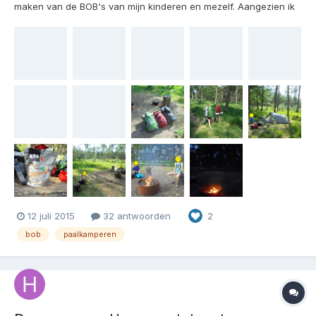
maken van de BOB's van mijn kinderen en mezelf. Aangezien ik
van mening was dat ik nu echt een heel eind was met die
samenstelling, vond ik het tijd voor een testcase: een nachtje
paalkamperen samen met mijn kinderen. Allereerst de...
12 juli 2015
32 antwoorden
2
bob
paalkamperen