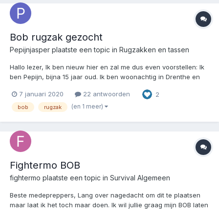
Bob rugzak gezocht
Pepijnjasper
plaatste een topic in
Rugzakken en tassen
Hallo lezer, Ik ben nieuw hier en zal me dus even voorstellen: Ik
ben Pepijn, bijna 15 jaar oud. Ik ben woonachtig in Drenthe en
hou me al een tijdje bezig met preppen/survival. Ik ben op zoek
7 januari 2020
22 antwoorden
2
naar een bob rugzak van rond de 50/75 euro met zo'n 15 a 20
liter inhoud Wie kan mij helpen?...
(en 1 meer)
bob
rugzak
Fightermo BOB
fightermo
plaatste een topic in
Survival Algemeen
Beste medepreppers, Lang over nagedacht om dit te plaatsen
maar laat ik het toch maar doen. Ik wil jullie graag mijn BOB laten
zien en de inhoud daarvan. Ik ben benieuwd wat jullie er van