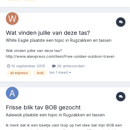
Wat vinden jullie van deze tas?
White Eagle
plaatste een topic in
Rugzakken en tassen
Wat vinden jullie van deze tas?
http://www.aliexpress.com/item/Free-soldier-outdoor-travel-
sports-backpack-Men-s-and-women-s-hiking-camping-
10 september 2015
26 antwoorden
backpack-30l-double/32339049925.html Hij is nu vrij scherp in
(en 1 meer)
ali express
bob
de aanbieding en ik kwam er tijdens de vakantie achter dat mijn
oude BOB wat verteerd wa...
Frisse blik tav BOB gezocht
Aalawok
plaatste een topic in
Rugzakken en tassen
Ik merk dat ik een beetje vast loop op het idee dat mijn BOB een