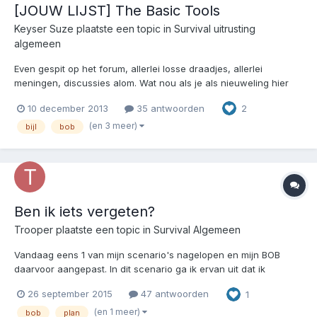
[JOUW LIJST] The Basic Tools
Keyser Suze
plaatste een topic in
Survival uitrusting
algemeen
Even gespit op het forum, allerlei losse draadjes, allerlei
meningen, discussies alom. Wat nou als je als nieuweling hier
bleu op het forum komt en je wil graag weten waar 'men'
10 december 2013
35 antwoorden
2
tevreden over is? Graag wil ik dit draadje SCHOONHOUDEN dus
GEEN DISCUSSIES over waarom iemand in jouw ogen een
(en 3 meer)
bijl
bob
keuze...
Ben ik iets vergeten?
Trooper
plaatste een topic in
Survival Algemeen
Vandaag eens 1 van mijn scenario's nagelopen en mijn BOB
daarvoor aangepast. In dit scenario ga ik ervan uit dat ik
geruime tijd uit de buurt van de steden/dorpen wil blijven en zo
26 september 2015
47 antwoorden
1
lang mogelijk uit de natuur wil leven. Zo lang als mogelijk/nodig
is in feite. Heb een aantal locaties in mijn hoofd en...
(en 1 meer)
bob
plan