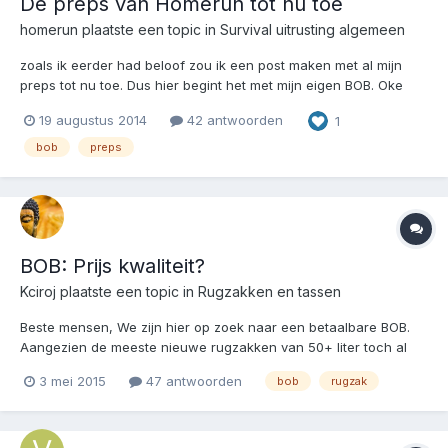
De preps van Homerun tot nu toe
homerun
plaatste een topic in
Survival uitrusting algemeen
zoals ik eerder had beloof zou ik een post maken met al mijn
preps tot nu toe. Dus hier begint het met mijn eigen BOB. Oke
zoals zou ik een bericht plaatsen net al mijn preps. Dus hier
19 augustus 2014
42 antwoorden
1
begint het: Het voorvakje 3 rozijnen biscuits 1 choco reep puur
(van geert) Een...
bob
preps
BOB: Prijs kwaliteit?
Kciroj
plaatste een topic in
Rugzakken en tassen
Beste mensen, We zijn hier op zoek naar een betaalbare BOB.
Aangezien de meeste nieuwe rugzakken van 50+ liter toch al
gauw boven de 100 euro komen, viel me deze op
3 mei 2015
47 antwoorden
bob
rugzak
http://www.outdoorstunter.nl/aanbieding-backpack-rugzak-grijs-
75-liter-77x36x2.html Iemand ervaring met deze tas en/of w...