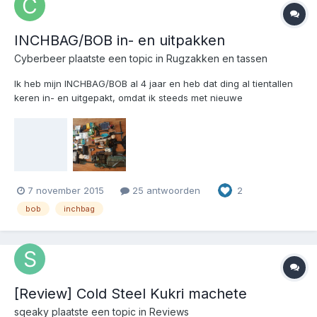
INCHBAG/BOB in- en uitpakken
Cyberbeer
plaatste een topic in
Rugzakken en tassen
Ik heb mijn INCHBAG/BOB al 4 jaar en heb dat ding al tientallen
keren in- en uitgepakt, omdat ik steeds met nieuwe
spullen/materialen of ideeën kwam. Uit nieuwsgierigheid zou ik
willen weten hoeveel keer jullie al je INCHBAG of BOB of EDC
hebben in- en uitgepakt, omdat je hem een stuk efficiënter pr...
7 november 2015
25 antwoorden
2
bob
inchbag
[Review] Cold Steel Kukri machete
sqeaky
plaatste een topic in
Reviews