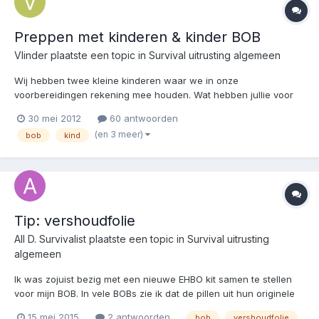
Preppen met kinderen & kinder BOB
Vlinder
plaatste een topic in
Survival uitrusting algemeen
Wij hebben twee kleine kinderen waar we in onze
voorbereidingen rekening mee houden. Wat hebben jullie voor
hen geprept? Wij hebben: appelmoes, siroop, schenk stroop,
30 mei 2012
60 antwoorden
pannenkoek mix alleen water toevoegen, suiker, tanden
(en 3 meer)
bob
kind
borstels, tanden pasta, douche en smeer spul, kinder
paracetamol, vit D,...
Tip: vershoudfolie
All D. Survivalist
plaatste een topic in
Survival uitrusting
algemeen
Ik was zojuist bezig met een nieuwe EHBO kit samen te stellen
voor mijn BOB. In vele BOBs zie ik dat de pillen uit hun originele
doordrukstrips zijn verwijderd. Echter de medicijnen zullen
15 mei 2015
2 antwoorden
bob
vershoudfolie