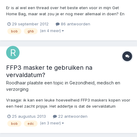
Er is al wel een thread over het beste eten voor in mijn Get
Home Bag, maar wat zou je er nog meer allemaal in doen? En
hoe verhoudt je GHB zich tot je eventuele EDC (Every Day
29 september 2012
86 antwoorden
Carry)? Iemand die al een mooie GHB heeft samengesteld en
(en 4 meer)
bob
ghb
zijn of haar keuzes qua invulling wil toelichten?
FFP3 masker te gebruiken na
vervaldatum?
Roodhaar
plaatste een topic in
Gezondheid, medisch en
verzorging
Vraagje: ik kan een leuke hoeveelheid FFP3 maskers kopen voor
een heel zacht prijsje. Het addertje is dat de vervaldatum
inmiddels ruim is verstreken. Mijn insteek in deze aankoop is dat
25 augustus 2013
22 antwoorden
"iets beter is dan niets". Ik zou alleen graag willen weten waarop
(en 3 meer)
bob
edc
deze vervaldatum is gebaseerd en of de...