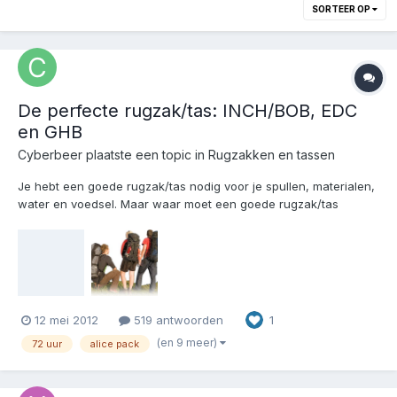
SORTEER OP
De perfecte rugzak/tas: INCH/BOB, EDC
en GHB
Cyberbeer
plaatste een topic in
Rugzakken en tassen
Je hebt een goede rugzak/tas nodig voor je spullen, materialen,
water en voedsel. Maar waar moet een goede rugzak/tas
allemaal aan voldoen? Rugzakken en tassen heb je in
verschillende maten en kwaliteiten, maar ook de prijs telt mee bij
de aankoop. Waar gaat je voorkeur naar uit en wat zijn jouw
cri...
12 mei 2012
519 antwoorden
1
(en 9 meer)
72 uur
alice pack