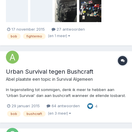
vinden en of jullie misschien nog tips voor mij hebben? Ik zou
zelf graag nog iets van goal zero wille...
17 november 2015
27 antwoorden
(en 1 meer)
bob
fightermo
Urban Survival tegen Bushcraft
Abel
plaatste een topic in
Survival Algemeen
In tegenstelling tot sommigen, denk ik meer te hebben aan
'Urban Survival' dan aan bushcraft wanneer de ellende losbarst.
Dit door de weinige natuur in Nederland (en de directe
29 januari 2015
64 antwoorden
4
omgeving zoals Duitsland) en het ruime aanbod van ongebruikte
panden bij SHTF. Denk aan kantoorpanden, winkels, fabriek...
(en 3 meer)
bob
bushcraft