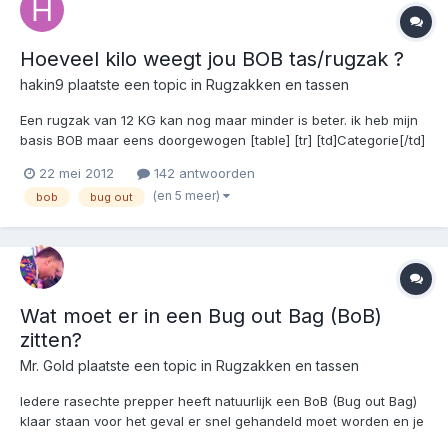
Hoeveel kilo weegt jou BOB tas/rugzak ?
hakin9
plaatste een topic in
Rugzakken en tassen
Een rugzak van 12 KG kan nog maar minder is beter. ik heb mijn
basis BOB maar eens doorgewogen [table] [tr] [td]Categorie[/td]
[td]ITEM[/td] [td]gewicht in gr.[/td] [/tr] [tr] [td]Cooking[/td] [td]2x
22 mei 2012
142 antwoorden
spork[/td] [td]20[/td] [/tr] [tr]...
(en 5 meer)
bob
bug out
Wat moet er in een Bug out Bag (BoB)
zitten?
Mr. Gold
plaatste een topic in
Rugzakken en tassen
Iedere rasechte prepper heeft natuurlijk een BoB (Bug out Bag)
klaar staan voor het geval er snel gehandeld moet worden en je
huis en haard moet verlaten. Een "Bug out Bag" is in simpel