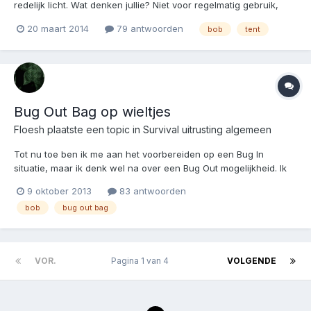
redelijk licht. Wat denken jullie? Niet voor regelmatig gebruik,
maar gewoon als je op weg bent naar weet ik veel waar voor
20 maart 2014
79 antwoorden
bob
tent
een paar nachtjes.
Bug Out Bag op wieltjes
Floesh
plaatste een topic in
Survival uitrusting algemeen
Tot nu toe ben ik me aan het voorbereiden op een Bug In
situatie, maar ik denk wel na over een Bug Out mogelijkheid. Ik
weet alleen totaal nog niet hoe ik dat zou moeten aanpakken,
9 oktober 2013
83 antwoorden
waar ik naar toe zou gaan en nog niet beschik over survival
bob
bug out bag
skills. Ik zie iedereen druk bezig met een Bug Out...
VOR.
Pagina 1 van 4
VOLGENDE