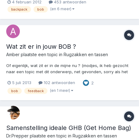
4 februari 2012
453 antwoorden
Nederlands gezegd dat je een gevulde rugzak onder hand
(en 6 meer)
backpack
bob
bereik hebt staan die je mee neemt als er een (nood) situat...
Wat zit er in jouw BOB ?
Amber
plaatste een topic in
Rugzakken en tassen
Of eigenlijk, wat zit er in de mijne nu ? (modjes, ik heb gezocht
naar een topic met dit onderwerp, net gevonden, sorry als het
toch dubbel is) >>[MOD] Aangezien het andere topic ''Wat zit er
5 juli 2013
102 antwoorden
2
in jouw EDC?'' heet en dit betrekking heeft op de BOB zie ik
geen probleem Zelfde vraag als bi...
(en 1 meer)
bob
feedback
Samenstelling ideale GHB (Get Home Bag)
Dr.Prepper
plaatste een topic in
Rugzakken en tassen