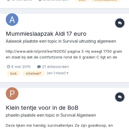
langer goed blijven wanneer ze in hun doordrukstrips bewaard
blijven. Ik besloot om de strips in een plastieken...
Mummieslaapzak Aldi 17 euro
Aalawok
plaatste een topic in
Survival uitrusting algemeen
http://www.aldi.nl/print/kw192015/ pagina 3. Hij weegt 1750 gram
en staat bij dat de comfortzone rond de 0 graden C ligt en de
risico zone rond de - (minus) 22. Dat laatste betwijfel ik
6 mei 2015
21 antwoorden
enigszins omdat ik dat nog nooit bij een (voor mij betaalbare)
(en 1 meer)
bob
ishetwat?
slaapzak ben tegengekomen... Wat denken jull...
Klein tentje voor in de BoB
phaelin
plaatste een topic in
Survival Algemeen
Deze lijken me handig: survivaltentjes Ze zijn goedkoop, en