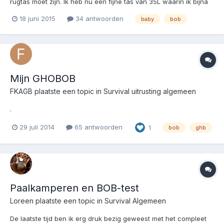
rugtas moet zijn. Ik heb nu een fijne tas van 35L waarin ik bijna
alles wat ik mee wil nemen heb zitten(+- 9kg) (het een en ander
18 juni 2015
34 antwoorden
baby
bob
kan er nog aan gebonden worden, maar dat vind ik niet handig
opslaan). Echter, ik heb ook een kind (n...
Mijn GHOBOB
FKAGB
plaatste een topic in
Survival uitrusting algemeen
.
29 juli 2014
65 antwoorden
1
bob
ghb
Paalkamperen en BOB-test
Loreen
plaatste een topic in
Survival Algemeen
De laatste tijd ben ik erg druk bezig geweest met het compleet