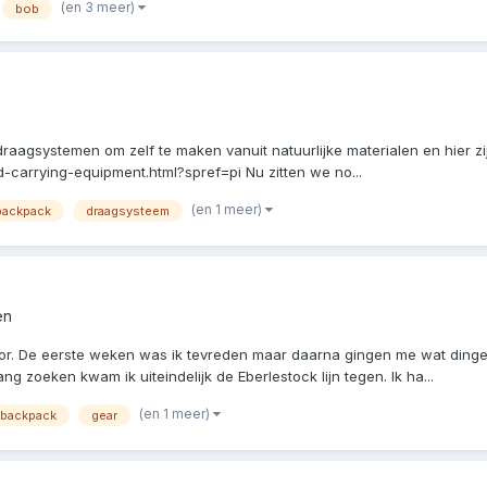
(en 3 meer)
bob
raagsystemen om zelf te maken vanuit natuurlijke materialen en hier zi
ad-carrying-equipment.html?spref=pi Nu zitten we no...
(en 1 meer)
backpack
draagsysteem
en
imor. De eerste weken was ik tevreden maar daarna gingen me wat ding
 zoeken kwam ik uiteindelijk de Eberlestock lijn tegen. Ik ha...
(en 1 meer)
backpack
gear