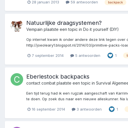
28 januari 2013
59 antwoorden
backpack
Natuurlijke draagsystemen?
Vempain
plaatste een topic in
Do it yourself (DIY)
Op internet kwam ik onder andere deze link tegen over d
http://joeoleary1.blogspot.nl/2014/03/primitive-packs-lo
7 september 2014
5 antwoorden
1
Eberlestock backpacks
contact combat
plaatste een topic in
Survival Algeme
Een tijd terug had ik een rugzak aangeschaft van Karr
te doen. Op zoek dus naar een nieuwe alleskunner. Na lang
16 september 2014
3 antwoorden
1