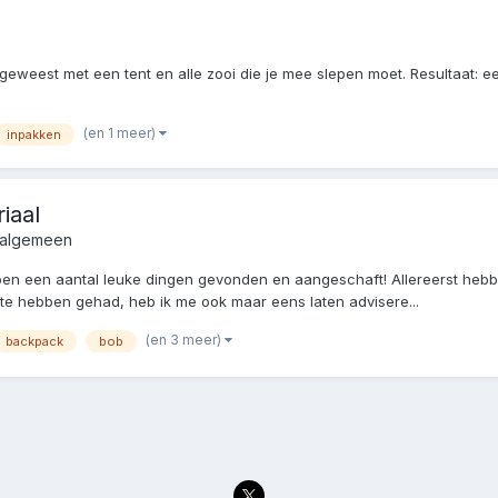
eweest met een tent en alle zooi die je mee slepen moet. Resultaat: e
(en 1 meer)
inpakken
iaal
g algemeen
en een aantal leuke dingen gevonden en aangeschaft! Allereerst hebbe
 te hebben gehad, heb ik me ook maar eens laten advisere...
(en 3 meer)
backpack
bob