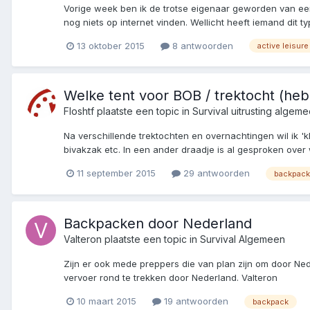
Vorige week ben ik de trotse eigenaar geworden van een +/
nog niets op internet vinden. Wellicht heeft iemand dit t
13 oktober 2015
8 antwoorden
active leisure
Welke tent voor BOB / trektocht (heb j
Floshtf
plaatste een topic in
Survival uitrusting algem
Na verschillende trektochten en overnachtingen wil ik 'k
bivakzak etc. In een ander draadje is al gesproken over 
11 september 2015
29 antwoorden
backpack
Backpacken door Nederland
Valteron
plaatste een topic in
Survival Algemeen
Zijn er ook mede preppers die van plan zijn om door Ne
vervoer rond te trekken door Nederland. Valteron
10 maart 2015
19 antwoorden
backpack