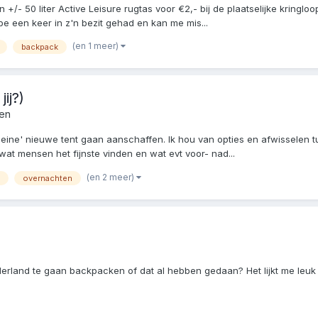
- 50 liter Active Leisure rugtas voor €2,- bij de plaatselijke kringloop
ype een keer in z'n bezit gehad en kan me mis...
(en 1 meer)
backpack
ij?)
een
leine' nieuwe tent gaan aanschaffen. Ik hou van opties en afwisselen t
wat mensen het fijnste vinden en wat evt voor- nad...
(en 2 meer)
overnachten
derland te gaan backpacken of dat al hebben gedaan? Het lijkt me leuk