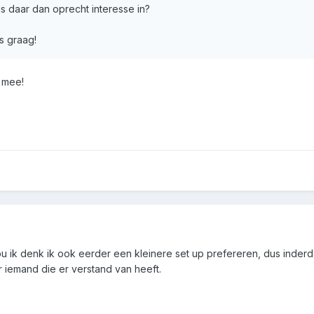
 is daar dan oprecht interesse in?
es graag!
k mee!
ou ik denk ik ook eerder een kleinere set up prefereren, dus inder
 iemand die er verstand van heeft.