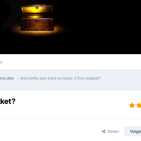
st
nicatie
Behoefte aan kant en klaar 27mc pakket?
kket?
Delen
Volge