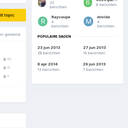
22
8 berichten
berichten
it topic
Raycoupe
mivida
4
4
berichten
berichten
en gestemd
POPULAIRE DAGEN
23 jun 2013
27 jun 2013
38 berichten
14 berichten
46
8 apr 2014
26 jun 2013
15
13 berichten
7 berichten
4