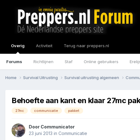
Overig
Activiteit
Terug naar preppers.nl
Forums
Richtlijnen
Staf
Online gebruikers
Erelij
Home
Survival Uitrusting
Survival uitrusting algemeen
Commu
Behoefte aan kant en klaar 27mc pa
27mc
communicatie
pakket
Door
Communicator
23 juni 2013
in
Communicatie