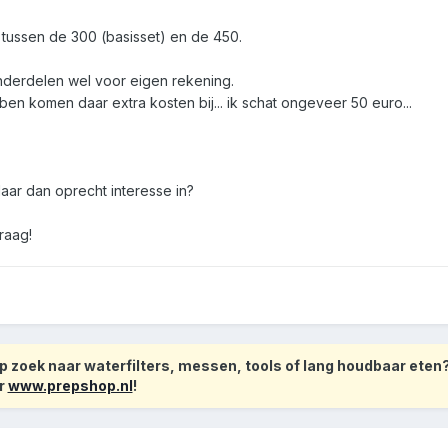
 tussen de 300 (basisset) en de 450.
derdelen wel voor eigen rekening.
ben komen daar extra kosten bij... ik schat ongeveer 50 euro...
 daar dan oprecht interesse in?
raag!
 zoek naar waterfilters, messen, tools of lang houdbaar eten
r
www.prepshop.nl
!