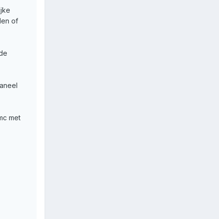
ijke
len of
 de
paneel
7mc met