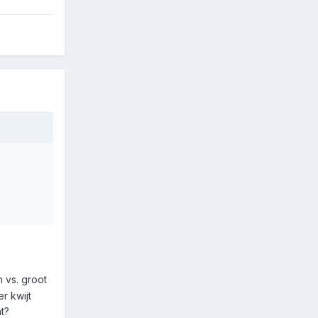
n vs. groot
r kwijt
t?