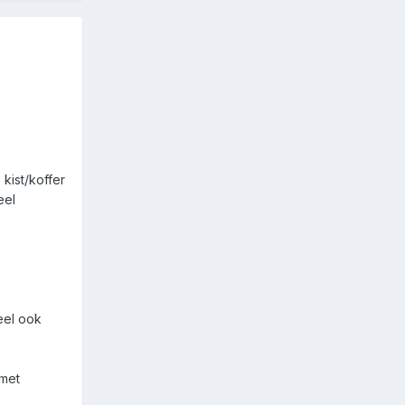
kist/koffer
eel
eel ook
 met