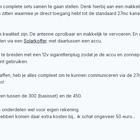
m complete sets samen te gaan stellen. Denk hierbij aan een makkel
len zitten waarmee je direct toegang hebt tot de standaard 27mc kana
e kwaliteit zijn. De antenne oprolbaar en makkelijk te vervoeren. En
den via een
Solarkoffer
. met daartussen een accu.
it te breiden met een 12v sigarettenplug zodat je de accu en zonne
nt gebruiken.
haffen, heb je alles compleet om te kunnen communiceren via de 2
n!
ren tussen de 300 (basisset) en de 450.
onderdelen wel voor eigen rekening.
hebben komen daar extra kosten bij... ik schat ongeveer 50 euro...