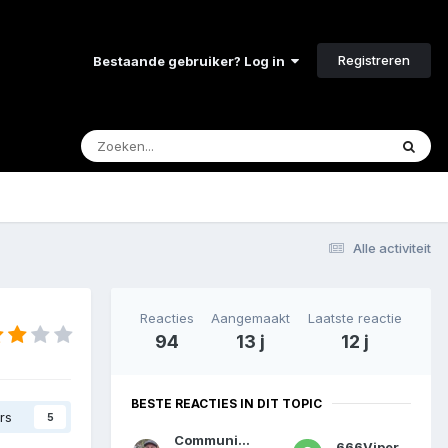
Registreren
Bestaande gebruiker? Log in
Alle activiteit
Reacties
Aangemaakt
Laatste reactie
94
13 j
12 j
BESTE REACTIES IN DIT TOPIC
rs
5
Communicator
666Viper666