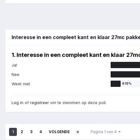
Interesse in een compleet kant en klaar 27mc pak
1. Interesse in een compleet kant en klaar 27m
Ja!
Nee
Weet niet
Log in
of
registreer
om te stemmen op deze poll.
1
2
3
4
VOLGENDE
Pagina 1 van 4