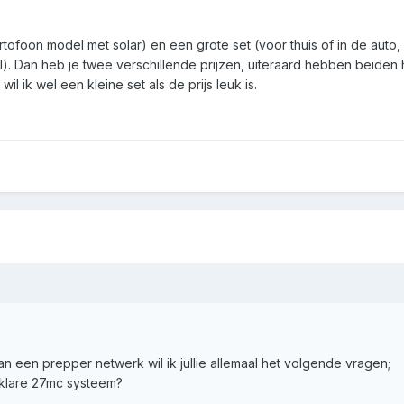
rtofoon model met solar) en een grote set (voor thuis of in de auto,
l). Dan heb je twee verschillende prijzen, uiteraard hebben beiden
l ik wel een kleine set als de prijs leuk is.
 een prepper netwerk wil ik jullie allemaal het volgende vragen;
 klare 27mc systeem?