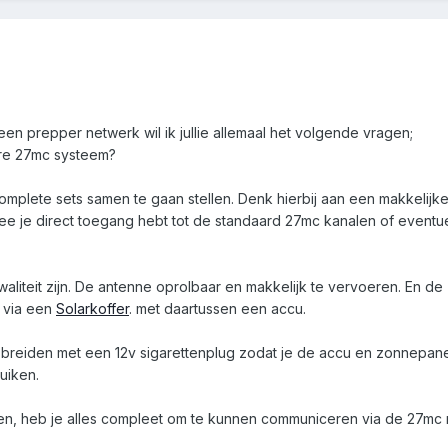
n prepper netwerk wil ik jullie allemaal het volgende vragen;
are 27mc systeem?
omplete sets samen te gaan stellen. Denk hierbij aan een makkelijke 
mee je direct toegang hebt tot de standaard 27mc kanalen of eventu
waliteit zijn. De antenne oprolbaar en makkelijk te vervoeren. En de
 via een
Solarkoffer
. met daartussen een accu.
te breiden met een 12v sigarettenplug zodat je de accu en zonnepan
uiken.
fen, heb je alles compleet om te kunnen communiceren via de 27mc