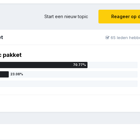
Start een nieuw topic
Reageer op d
ket
65 leden hebb
c pakket