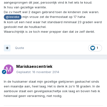
aangesprongen dit jaar, persoonlijk vind ik het iets te koud.
Ik hou van gezellige warmte.
De cv heeft wel 2 dagen gebrand toen de kinderen ziek waren.
mijn vrouw zet de thermostaat op 17 haha
@lewieke
Ik kom uit een nest waar het standaard minimaal 23 graden werd
gestookt met de houtkachel.
Waarschijnlijk is ze toch meer prepper dan dat ze zelf denkt.
Quote
1
Mariskaexcentriek
Geplaatst:
16 november 2014
In de huiskamer staat mijn gezellige gietijzeren gaskachel sinds
een maandje aan, heel laag. Het is denk ik zo'n 18 graden. In de
aanbouw staat een gevelgaskacheltje ook laag en boven heb ik
helemaal geen verwarming, niet nodig.