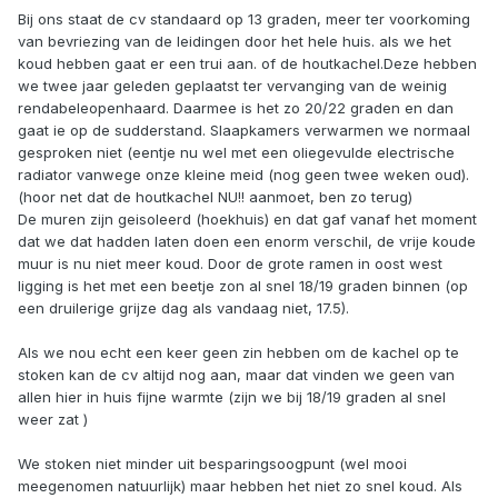
Bij ons staat de cv standaard op 13 graden, meer ter voorkoming
van bevriezing van de leidingen door het hele huis. als we het
koud hebben gaat er een trui aan. of de houtkachel.Deze hebben
we twee jaar geleden geplaatst ter vervanging van de weinig
rendabeleopenhaard. Daarmee is het zo 20/22 graden en dan
gaat ie op de sudderstand. Slaapkamers verwarmen we normaal
gesproken niet (eentje nu wel met een oliegevulde electrische
radiator vanwege onze kleine meid (nog geen twee weken oud).
(hoor net dat de houtkachel NU!! aanmoet, ben zo terug)
De muren zijn geisoleerd (hoekhuis) en dat gaf vanaf het moment
dat we dat hadden laten doen een enorm verschil, de vrije koude
muur is nu niet meer koud. Door de grote ramen in oost west
ligging is het met een beetje zon al snel 18/19 graden binnen (op
een druilerige grijze dag als vandaag niet, 17.5).
Als we nou echt een keer geen zin hebben om de kachel op te
stoken kan de cv altijd nog aan, maar dat vinden we geen van
allen hier in huis fijne warmte (zijn we bij 18/19 graden al snel
weer zat )
We stoken niet minder uit besparingsoogpunt (wel mooi
meegenomen natuurlijk) maar hebben het niet zo snel koud. Als