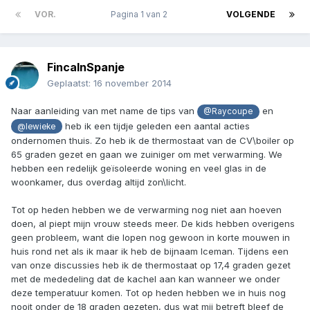
VOR.
Pagina 1 van 2
VOLGENDE
FincaInSpanje
Geplaatst:
16 november 2014
Naar aanleiding van met name de tips van
en
@Raycoupe
heb ik een tijdje geleden een aantal acties
@lewieke
ondernomen thuis. Zo heb ik de thermostaat van de CV\boiler op
65 graden gezet en gaan we zuiniger om met verwarming. We
hebben een redelijk geïsoleerde woning en veel glas in de
woonkamer, dus overdag altijd zon\licht.
Tot op heden hebben we de verwarming nog niet aan hoeven
doen, al piept mijn vrouw steeds meer. De kids hebben overigens
geen probleem, want die lopen nog gewoon in korte mouwen in
huis rond net als ik maar ik heb de bijnaam Iceman. Tijdens een
van onze discussies heb ik de thermostaat op 17,4 graden gezet
met de mededeling dat de kachel aan kan wanneer we onder
deze temperatuur komen. Tot op heden hebben we in huis nog
nooit onder de 18 graden gezeten, dus wat mij betreft bleef de