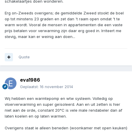
schakelaartjes doen wonderen.
Erg on-Zweeds overigens; de gemiddelde Zweed stookt de boel
op tot minstens 23 graden en zet dan 't raam open omdat 't te
warm wordt. Vooral de mensen in appartementen die een vaste
prijs betalen voor verwarming zijn daar erg goed in. Irriteert me
stevig, maar kan er weinig aan doen...
Quote
eva1986
Geplaatst:
16 november 2014
Wij hebben een warmtepomp en wtw systeem. Volledig op
vloerverwarming en super geïsoleerd. Aan en uit zetten is hier
niet aan de orde, constant 20°C is vele male rendabeler dan af
laten koelen en op laten warmen.
Overigens staat ie alleen beneden (woonkamer met open keuken)