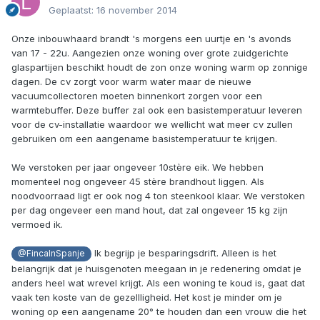
Geplaatst:
16 november 2014
Onze inbouwhaard brandt 's morgens een uurtje en 's avonds
van 17 - 22u. Aangezien onze woning over grote zuidgerichte
glaspartijen beschikt houdt de zon onze woning warm op zonnige
dagen. De cv zorgt voor warm water maar de nieuwe
vacuumcollectoren moeten binnenkort zorgen voor een
warmtebuffer. Deze buffer zal ook een basistemperatuur leveren
voor de cv-installatie waardoor we wellicht wat meer cv zullen
gebruiken om een aangename basistemperatuur te krijgen.
We verstoken per jaar ongeveer 10stère eik. We hebben
momenteel nog ongeveer 45 stère brandhout liggen. Als
noodvoorraad ligt er ook nog 4 ton steenkool klaar. We verstoken
per dag ongeveer een mand hout, dat zal ongeveer 15 kg zijn
vermoed ik.
Ik begrijp je besparingsdrift. Alleen is het
@FincaInSpanje
belangrijk dat je huisgenoten meegaan in je redenering omdat je
anders heel wat wrevel krijgt. Als een woning te koud is, gaat dat
vaak ten koste van de gezellligheid. Het kost je minder om je
woning op een aangename 20° te houden dan een vrouw die het