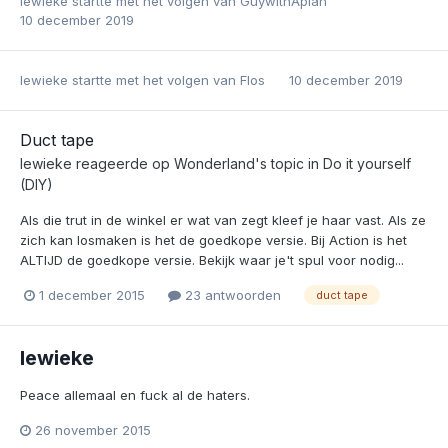
lewieke
startte met het volgen van
GuywithAplan
10 december 2019
lewieke
startte met het volgen van
Flos
10 december 2019
Duct tape
lewieke
reageerde op
Wonderland
's topic in
Do it yourself
(DIY)
Als die trut in de winkel er wat van zegt kleef je haar vast. Als ze
zich kan losmaken is het de goedkope versie. Bij Action is het
ALTIJD de goedkope versie. Bekijk waar je't spul voor nodig...
1 december 2015
23 antwoorden
duct tape
lewieke
Peace allemaal en fuck al de haters.
26 november 2015