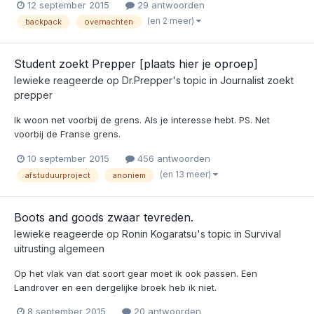
12 september 2015
29 antwoorden
(en 2 meer)
backpack
overnachten
Student zoekt Prepper [plaats hier je oproep]
lewieke
reageerde op
Dr.Prepper
's topic in
Journalist zoekt
prepper
Ik woon net voorbij de grens. Als je interesse hebt. PS. Net
voorbij de Franse grens.
10 september 2015
456 antwoorden
(en 13 meer)
afstuduurproject
anoniem
Boots and goods zwaar tevreden.
lewieke
reageerde op
Ronin Kogaratsu
's topic in
Survival
uitrusting algemeen
Op het vlak van dat soort gear moet ik ook passen. Een
Landrover en een dergelijke broek heb ik niet.
8 september 2015
20 antwoorden