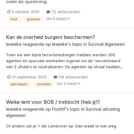
zoiets als zjusdorangj.
5 oktober 2015
72 antwoorden
(en 4 meer)
fruit
groente
Kan de overheid burgers beschermen?
lewieke
reageerde op
lewieke
's topic in
Survival Algemeen
Toen we een bijna terrorismedreigen hadden werden 300
agenten en speciale eenheden ingezet om de 'verzetshaard'
van 3 Jihadi's te neutraliseren. De agenten op straat hadden...
13 september 2015
118 antwoorden
(en 3 meer)
aanslagen
moslims
Welke tent voor BOB / trektocht (heb jij?)
lewieke
reageerde op
Floshtf
's topic in
Survival uitrusting
algemeen
Of anders zet je 'r die Landrover op. Dan waait ie niet weg.