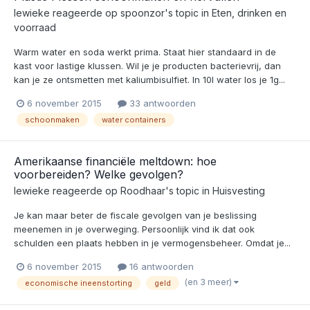
lewieke
reageerde op
spoonzor
's topic in
Eten, drinken en
voorraad
Warm water en soda werkt prima. Staat hier standaard in de
kast voor lastige klussen. Wil je je producten bacterievrij, dan
kan je ze ontsmetten met kaliumbisulfiet. In 10l water los je 1g...
6 november 2015
33 antwoorden
schoonmaken
water containers
Amerikaanse financiële meltdown: hoe
voorbereiden? Welke gevolgen?
lewieke
reageerde op
Roodhaar
's topic in
Huisvesting
Je kan maar beter de fiscale gevolgen van je beslissing
meenemen in je overweging. Persoonlijk vind ik dat ook
schulden een plaats hebben in je vermogensbeheer. Omdat je...
6 november 2015
16 antwoorden
(en 3 meer)
economische ineenstorting
geld