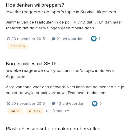
Hoe denken wij preppers?
lewieke
reageerde op
loper
's topic in
Survival Algemeen
Jammer van de taalfouten in de poll. Ik vinD dat ... . En dan maar
foeteren dat de nieuwelingen geen moeite doen.
23 november 2015
21 antwoorden
1
preppers
Burgermilities na SHTF
lewieke
reageerde op
TyrionLannister
's topic in
Survival
Algemeen
Zorg vandaag voor een netwerk. Veel kans dat de mensen die je
nu vertrouwt, later ook vertrouwt. Even over nadenken.
20 november 2015
43 antwoorden
2
(en 3 meer)
militie
milities
Plastic Flessen schoonmaken en hervullen