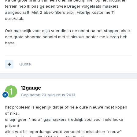
Na de grote brand van een chemie bedrijf hier op het industrie
terrein heb Ik pas geleden twee Dräger volgelaats maskers
aangeschaft. Met 2 abek-filters erbij. Filtertje kostte me 11
euro/stuk.
Ook makkelijk voor mijn vriendin in de nacht na het stappen als ik
een grote shoarma schotel met stinksaus achter me kiezen heb
haha.
Quote
12gauge
Geplaatst:
29 augustus 2013
het probleem is eigenlijk dat je of hele dure nieuwe moet kopen
of niks,
er zijn geen "mora" gasmaskers (redelijk spul voor hele leuke
prijzen)
alles wat bij legerdumps word verkocht is misschien "nieuw"