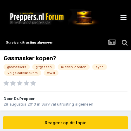
Survival uitrusting algemeen
Gasmasker kopen?
gasmaskers
gifgassen
midden-oosten
syrie
volgelaatsmaskers
wwiii
Door
Dr.Prepper
28 augustus 2013
in
Survival uitrusting algemeen
Reageer op dit topic