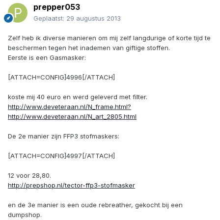
prepper053
Geplaatst:
29 augustus 2013
Zelf heb ik diverse manieren om mij zelf langdurige of korte tijd te
beschermen tegen het inademen van giftige stoffen.
Eerste is een Gasmasker:
[ATTACH=CONFIG]4996[/ATTACH]
koste mij 40 euro en werd geleverd met filter.
http://www.deveteraan.nl/N_frame.html?
http://www.deveteraan.nl/N_art_2805.html
De 2e manier zijn FFP3 stofmaskers:
[ATTACH=CONFIG]4997[/ATTACH]
12 voor 28,80.
http://prepshop.nl/tector-ffp3-stofmasker
en de 3e manier is een oude rebreather, gekocht bij een
dumpshop.