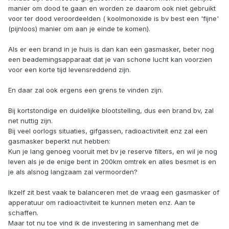
manier om dood te gaan en worden ze daarom ook niet gebruikt
voor ter dood veroordeelden ( koolmonoxide is bv best een 'fijne'
(pijnloos) manier om aan je einde te komen).
Als er een brand in je huis is dan kan een gasmasker, beter nog
een beademingsapparaat dat je van schone lucht kan voorzien
voor een korte tijd levensreddend zijn.
En daar zal ook ergens een grens te vinden zijn.
Bij kortstondige en duidelijke blootstelling, dus een brand bv, zal
net nuttig zijn.
Bij veel oorlogs situaties, gifgassen, radioactiviteit enz zal een
gasmasker beperkt nut hebben:
Kun je lang genoeg vooruit met bv je reserve filters, en wil je nog
leven als je de enige bent in 200km omtrek en alles besmet is en
je als alsnog langzaam zal vermoorden?
Ikzelf zit best vaak te balanceren met de vraag een gasmasker of
apperatuur om radioactiviteit te kunnen meten enz. Aan te
schaffen.
Maar tot nu toe vind ik de investering in samenhang met de