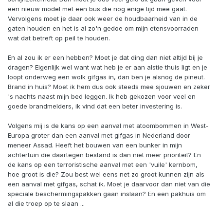
een nieuw model met een bus die nog enige tijd mee gaat.
Vervolgens moet je daar ook weer de houdbaarheid van in de
gaten houden en het is al zo'n gedoe om mijn etensvoorraden
wat dat betreft op peil te houden.
En al zou ik er een hebben? Moet je dat ding dan niet altijd bij je
dragen? Eigenlijk wel want wat heb je er aan alstie thuis ligt en je
loopt onderweg een wolk gifgas in, dan ben je alsnog de pineut.
Brand in huis? Moet ik hem dus ook steeds mee sjouwen en zeker
's nachts naast mijn bed leggen. Ik heb gekozen voor veel en
goede brandmelders, ik vind dat een beter investering is.
Volgens mij is de kans op een aanval met atoombommen in West-
Europa groter dan een aanval met gifgas in Nederland door
meneer Assad. Heeft het bouwen van een bunker in mijn
achtertuin die daartegen bestand is dan niet meer prioriteit? En
de kans op een terroristische aanval met een 'vuile' kernbom,
hoe groot is die? Zou best wel eens net zo groot kunnen zijn als
een aanval met gifgas, schat ik. Moet je daarvoor dan niet van die
speciale beschermingspakken gaan inslaan? En een pakhuis om
al die troep op te slaan ...