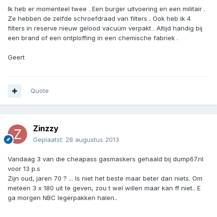
Ik heb er momenteel twee . Een burger uitvoering en een militair .
Ze hebben de zelfde schroefdraad van filters . Ook heb ik 4
filters in reserve nieuw gelood vacuüm verpakt . Altijd handig bij
een brand of een ontploffing in een chemische fabriek .
Geert
Quote
Zinzzy
Geplaatst:
28 augustus 2013
Vandaag 3 van die cheapass gasmaskers gehaald bij dump67.nl
voor 13 p.s
Zijn oud, jaren 70 ? ... Is niet het beste maar beter dan niets. Om
meteen 3 x 180 uit te geven, zou t wel willen maar kan ff niet.. E
ga morgen NBC legerpakken halen..