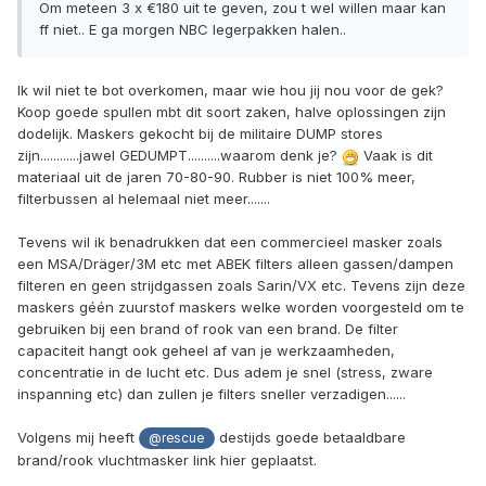
Om meteen 3 x €180 uit te geven, zou t wel willen maar kan
ff niet.. E ga morgen NBC legerpakken halen..
Ik wil niet te bot overkomen, maar wie hou jij nou voor de gek?
Koop goede spullen mbt dit soort zaken, halve oplossingen zijn
dodelijk. Maskers gekocht bij de militaire DUMP stores
zijn............jawel GEDUMPT..........waarom denk je?
Vaak is dit
materiaal uit de jaren 70-80-90. Rubber is niet 100% meer,
filterbussen al helemaal niet meer.......
Tevens wil ik benadrukken dat een commercieel masker zoals
een MSA/Dräger/3M etc met ABEK filters alleen gassen/dampen
filteren en geen strijdgassen zoals Sarin/VX etc. Tevens zijn deze
maskers géén zuurstof maskers welke worden voorgesteld om te
gebruiken bij een brand of rook van een brand. De filter
capaciteit hangt ook geheel af van je werkzaamheden,
concentratie in de lucht etc. Dus adem je snel (stress, zware
inspanning etc) dan zullen je filters sneller verzadigen......
Volgens mij heeft
destijds goede betaaldbare
@rescue
brand/rook vluchtmasker link hier geplaatst.