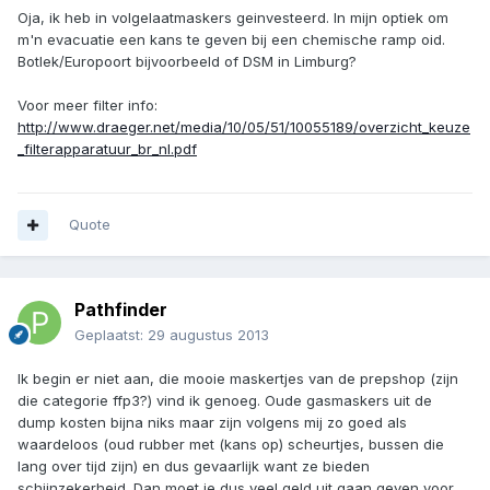
Oja, ik heb in volgelaatmaskers geinvesteerd. In mijn optiek om
m'n evacuatie een kans te geven bij een chemische ramp oid.
Botlek/Europoort bijvoorbeeld of DSM in Limburg?
Voor meer filter info:
http://www.draeger.net/media/10/05/51/10055189/overzicht_keuze
_filterapparatuur_br_nl.pdf
Quote
Pathfinder
Geplaatst:
29 augustus 2013
Ik begin er niet aan, die mooie maskertjes van de prepshop (zijn
die categorie ffp3?) vind ik genoeg. Oude gasmaskers uit de
dump kosten bijna niks maar zijn volgens mij zo goed als
waardeloos (oud rubber met (kans op) scheurtjes, bussen die
lang over tijd zijn) en dus gevaarlijk want ze bieden
schijnzekerheid. Dan moet je dus veel geld uit gaan geven voor