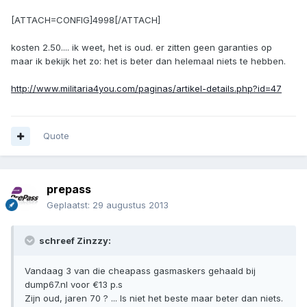
[ATTACH=CONFIG]4998[/ATTACH]
kosten 2.50.... ik weet, het is oud. er zitten geen garanties op
maar ik bekijk het zo: het is beter dan helemaal niets te hebben.
http://www.militaria4you.com/paginas/artikel-details.php?id=47
Quote
prepass
Geplaatst:
29 augustus 2013
schreef Zinzzy:
Vandaag 3 van die cheapass gasmaskers gehaald bij
dump67.nl voor €13 p.s
Zijn oud, jaren 70 ? ... Is niet het beste maar beter dan niets.