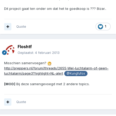
Dit project gaat ten onder om dat het te goedkoop is ??? Bizar..
Quote
1
Floshtf
Geplaatst:
4 februari 2013
Misschien samenvoegen?
http://preppers.nl/forum/threads/2655-Wel-luchtalarm-of-geen-
luchtalarm/page3?highlight=NL-alert
@Kungfufox
[MOD]
Bij deze samengevoegd met 2 andere topics.
Quote