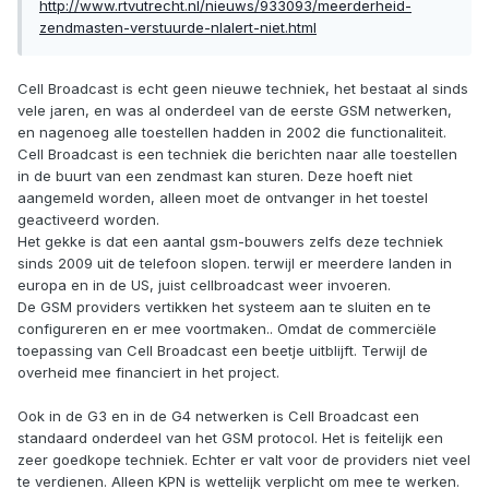
http://www.rtvutrecht.nl/nieuws/933093/meerderheid-
zendmasten-verstuurde-nlalert-niet.html
Cell Broadcast is echt geen nieuwe techniek, het bestaat al sinds
vele jaren, en was al onderdeel van de eerste GSM netwerken,
en nagenoeg alle toestellen hadden in 2002 die functionaliteit.
Cell Broadcast is een techniek die berichten naar alle toestellen
in de buurt van een zendmast kan sturen. Deze hoeft niet
aangemeld worden, alleen moet de ontvanger in het toestel
geactiveerd worden.
Het gekke is dat een aantal gsm-bouwers zelfs deze techniek
sinds 2009 uit de telefoon slopen. terwijl er meerdere landen in
europa en in de US, juist cellbroadcast weer invoeren.
De GSM providers vertikken het systeem aan te sluiten en te
configureren en er mee voortmaken.. Omdat de commerciële
toepassing van Cell Broadcast een beetje uitblijft. Terwijl de
overheid mee financiert in het project.
Ook in de G3 en in de G4 netwerken is Cell Broadcast een
standaard onderdeel van het GSM protocol. Het is feitelijk een
zeer goedkope techniek. Echter er valt voor de providers niet veel
te verdienen. Alleen KPN is wettelijk verplicht om mee te werken.