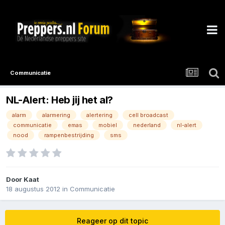
Communicatie
NL-Alert: Heb jij het al?
alarm
alarmering
alertering
cell broadcast
communicatie
emas
mobiel
nederland
nl-alert
nood
rampenbestrijding
sms
Door
Kaat
18 augustus 2012
in
Communicatie
Reageer op dit topic