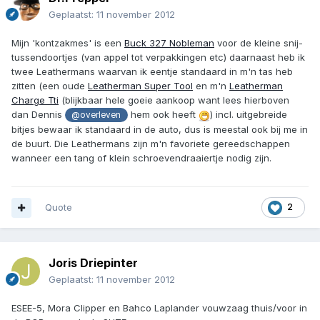
Geplaatst:
11 november 2012
Mijn 'kontzakmes' is een
Buck 327 Nobleman
voor de kleine snij-
tussendoortjes (van appel tot verpakkingen etc) daarnaast heb ik
twee Leathermans waarvan ik eentje standaard in m'n tas heb
zitten (een oude
Leatherman Super Tool
en m'n
Leatherman
Charge Tti
(blijkbaar hele goeie aankoop want lees hierboven
dan Dennis
hem ook heeft
) incl. uitgebreide
@overleven
bitjes bewaar ik standaard in de auto, dus is meestal ook bij me in
de buurt. Die Leathermans zijn m'n favoriete gereedschappen
wanneer een tang of klein schroevendraaiertje nodig zijn.
Quote
2
Joris Driepinter
Geplaatst:
11 november 2012
ESEE-5, Mora Clipper en Bahco Laplander vouwzaag thuis/voor in