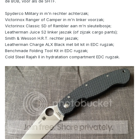
de BOB, voor als de SHTF.
Spyderco Military in m'n rechter achterzak;
Victorinox Ranger of Camper in m'n linker voorzak;
Victorinox Classic SD of Rambler aan m'n sleutelbosje;
Leatherman Juice S2 linker jaszak (of zijzak cargo pants);
Smith & Wesson H.R.T. rechter jaszak;
Leatherman Charge ALX Black met bit kit in EDC rugzak;
Benchmade Folding Tool Kit in EDC rugzak;
Cold Steel Rajah II in hydratation compartment EDC rugzak.