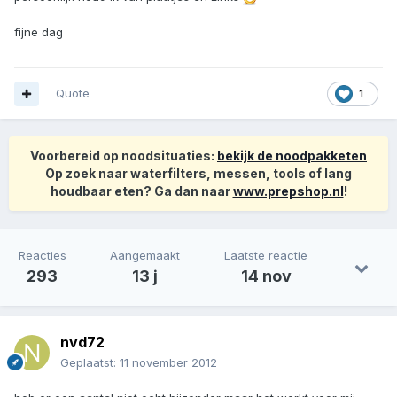
fijne dag
Quote
1
Voorbereid op noodsituaties:
bekijk de noodpakketen
Op zoek naar waterfilters, messen, tools of lang
houdbaar eten? Ga dan naar
www.prepshop.nl
!
Reacties
Aangemaakt
Laatste reactie
293
13 j
14 nov
nvd72
Geplaatst:
11 november 2012