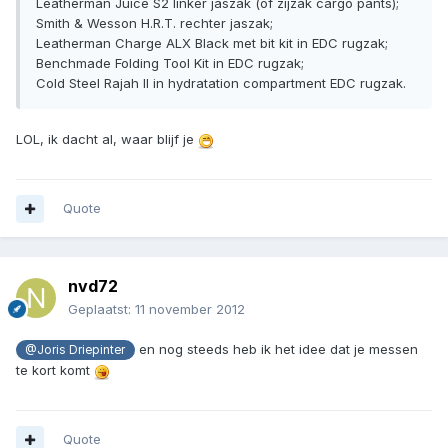
Leatherman Juice S2 linker jaszak (of zijzak cargo pants);
Smith & Wesson H.R.T. rechter jaszak;
Leatherman Charge ALX Black met bit kit in EDC rugzak;
Benchmade Folding Tool Kit in EDC rugzak;
Cold Steel Rajah II in hydratation compartment EDC rugzak.
LOL, ik dacht al, waar blijf je
Quote
nvd72
Geplaatst:
11 november 2012
en nog steeds heb ik het idee dat je messen
@Joris Driepinter
te kort komt
Quote