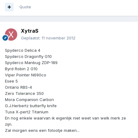
Quote
XytraS
Geplaatst:
11 november 2012
Spyderco Delica 4
Spyderco Dragonfly G10
Spyderco Manbug ZDP-189
Byrd Robin 2 G10
Viper Pointer N690co
Esee 5
Ontario RBS-4
Zero Tolerance 350
Mora Companion Carbon
G.J.Herbertz butterfly knife
Tusa X-pert2 Titanium
En nog enkele waarvan ik eigenlijk niet weet van welk merk ze
zijn.
Zal morgen eens een fotootje maken...