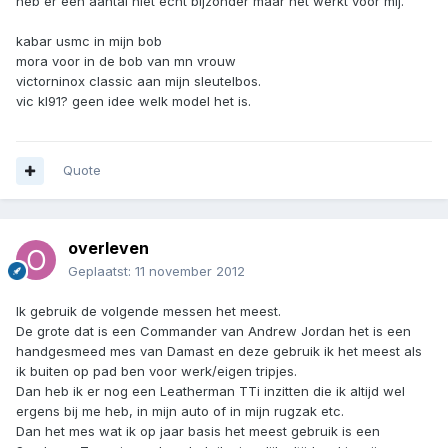
heb er een aantal niet echt bijzonder maar het werkt voor mij.
kabar usmc in mijn bob
mora voor in de bob van mn vrouw
victorninox classic aan mijn sleutelbos.
vic kl91? geen idee welk model het is.
Quote
overleven
Geplaatst:
11 november 2012
Ik gebruik de volgende messen het meest.
De grote dat is een Commander van Andrew Jordan het is een
handgesmeed mes van Damast en deze gebruik ik het meest als
ik buiten op pad ben voor werk/eigen tripjes.
Dan heb ik er nog een Leatherman TTi inzitten die ik altijd wel
ergens bij me heb, in mijn auto of in mijn rugzak etc.
Dan het mes wat ik op jaar basis het meest gebruik is een