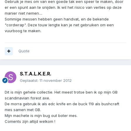
Gebruik je mes om van een goede tak een speer te maken, door
er een spunt aan te snijden. Ik wil het risico van verlies op deze
manier niet nemen....
Sommige messen hebben geen handvat, en de bekende
"cordwrap". Deze touw lengte kan je net gebruiken om een
vuurboog te maken.
Quote
S.T.A.L.K.E.R.
Geplaatst:
11 november 2012
Dit is mijn gehele collectie. Het meest trotse ben ik op mijn GB
scandinavian forest axe.
De morra gebruik ik als edc knife en de buck 119 als bushcraft
mes samen met GB.
Mijn machete is mijn bug out boter mes.
Coments zijn altijd welkom !