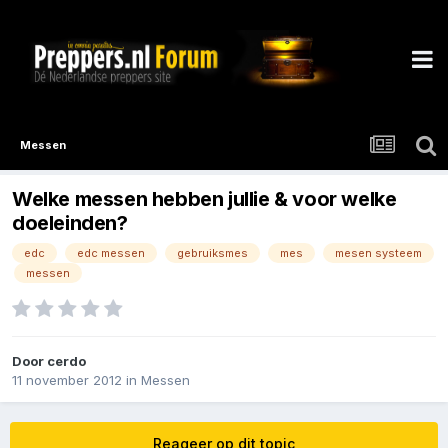
Messen
Welke messen hebben jullie & voor welke
doeleinden?
edc
edc messen
gebruiksmes
mes
mesen systeem
messen
Door
cerdo
11 november 2012
in
Messen
Reageer op dit topic