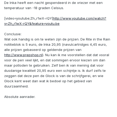
De Inka heeft een nacht gespendeerd in de vriezer met een
temperatuur van -18 graden Celsius.
[video=youtube;Zh_r1wX-rQY]
http://www.youtube.com/watch?
v=Zh_r1wX-rQY&feature=youtu.be
Conclusie:
Wat ook handig is om te weten zijn de prijzen. De Rite in the Rain
notitieblok is 5 euro, de Inka 20,95 (navulcartridges 4,45 euro,
alle prijzen gebaseerd op geldende prijzen van
http://www.prepshop.nl
). Nu kan ik me voorstellen dat dat vooral
voor de pen veel lijkt, en dat sommigen ervoor kiezen om dan
maar potloden te gebruiken. Zelf ben ik van mening dat voor
dusdanige kwaliteit 20,95 euro een schijntje is. Ik durf zelfs te
zeggen dat deze pen de Glock is van de schrijfgerei, en wie
Glock kent weet dan wat ik bedoel op het gebied van
duurzaamheid.
Absolute aanrader.