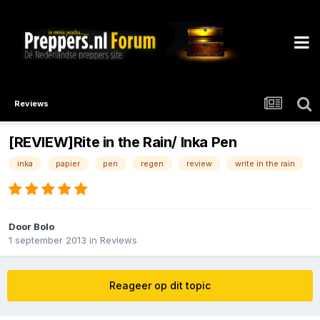
Reviews
[REVIEW]Rite in the Rain/ Inka Pen
inka
papier
pen
regen
review
write in the rain
Door
Bolo
1 september 2013
in
Reviews
Reageer op dit topic