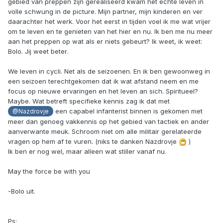
gebied van preppen zijn gerealiseerd kwam het echte leven in
volle schwung in de picture. Mijn partner, mijn kinderen en ver
daarachter het werk. Voor het eerst in tijden voel ik me wat vrijer
om te leven en te genieten van het hier en nu. Ik ben me nu meer
aan het preppen op wat als er niets gebeurt? Ik weet, ik weet:
Bolo. Jij weet beter.
We leven in cycli. Net als de seizoenen. En ik ben gewoonweg in
een seizoen terechtgekomen dat ik wat afstand neem en me
focus op nieuwe ervaringen en het leven an sich. Spiritueel?
Maybe. Wat betreft specifieke kennis zag ik dat met
een capabel infanterist binnen is gekomen met
@Nazdrovje
meer dan genoeg vakkennis op het gebied van tactiek en ander
aanverwante meuk. Schroom niet om alle militair gerelateerde
vragen op hem af te vuren. (niks te danken Nazdrovje
)
Ik ben er nog wel, maar alleen wat stiller vanaf nu.
May the force be with you
-Bolo uit.
Ps: