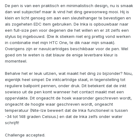
De pen is van een praktisch en minimalistisch design, nu is smaak
dan wel subjectief maar ik vind het ding gewoonweg mooi. Hij is
klein en licht genoeg om aan een sleutelhanger te bevestigen en
als zogeheten EDC item gebruiken. De Inka is opbouwbaar naar
een full-size pen voor degenen die het willen en er zit zelfs een
stylus bij ingebouwd. (Die ik stiekem niet erg prettig vond werken
in combinatie met mijn HTC One, te dik naar mijn smaak).
Overigens zijn er navulcartridges beschikbaar voor de pen. Wel
goed om te weten is dat blauw de enige leverbare kleur is
momenteel.
Behalve het er leuk uitzien, wat maakt het ding zo bijzonder? Nou,
eigenlijk heel simpel: De inktcartridge staat, in tegenstelling tot
reguliere ballpoint pennen, onder druk. Dit betekent dat de inkt
sowieso uit de pen komt wanneer het contact maakt met een
oppervlakte. Dit ongeacht de hoek waaronder geschreven wordt,
ongeacht de hoogte waar geschreven wordt, ongeacht
temperatuur (Nite-Ize beweert dat de Inka functioneel is tussen
-34 tot 148 graden Celsius.) en dat de Inka zelfs onder water
schrijft!
Challenge accepted.