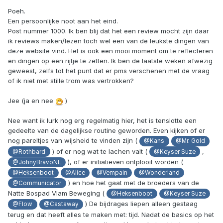
Poeh.
Een persoonlijke noot aan het eind.
Post nummer 1000. Ik ben blij dat het een review mocht zijn daar
ik reviews maken/lezen toch wel een van de leukste dingen van
deze website vind. Het is ook een mooi moment om te reflecteren
en dingen op een rijtje te zetten. Ik ben de laatste weken afwezig
geweest, zelfs tot het punt dat er pms verschenen met de vraag
of ik niet met stille trom was vertrokken?
Jee (ja en nee
)
Nee want ik lurk nog erg regelmatig hier, het is tenslotte een
gedeelte van de dagelijkse routine geworden. Even kijken of er
nog pareltjes van wijsheid te vinden zijn (
@Kans
@Mr. Gold
) of er nog wat te lachen valt (
,
@Rothbard
@Keyser Suze
), of er initiatieven ontplooit worden (
@JohnyBravoNL
@Heksenboot
@Alice
@Vempain
@Wonderland
) en hoe het gaat met de broeders van de
@Communicator
Natte Bospad Vlam Beweging (
@Heksenboot
@Keyser Suze
) De bijdrages liepen alleen gestaag
@Flow
@Castaway
terug en dat heeft alles te maken met: tijd. Nadat de basics op het