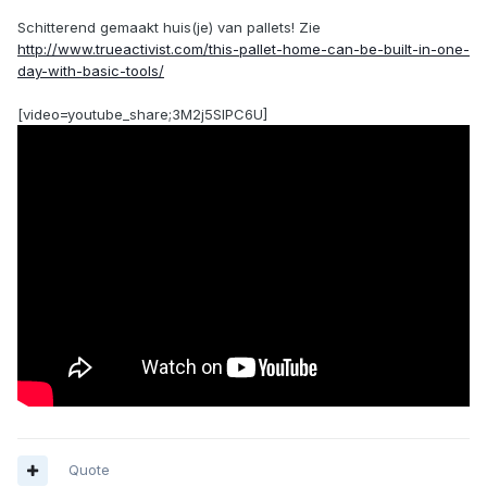
Schitterend gemaakt huis(je) van pallets! Zie
http://www.trueactivist.com/this-pallet-home-can-be-built-in-one-
day-with-basic-tools/
[video=youtube_share;3M2j5SIPC6U]
Quote