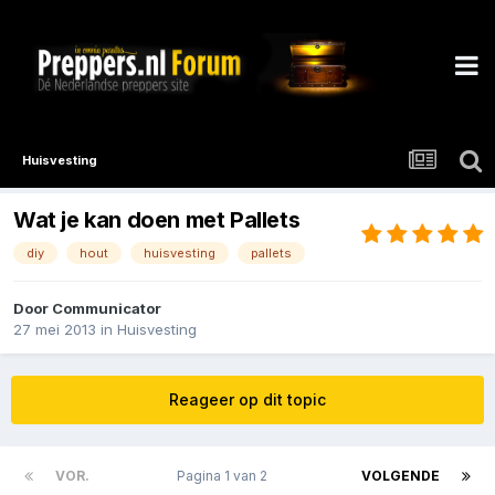
Huisvesting
Wat je kan doen met Pallets
diy
hout
huisvesting
pallets
Door
Communicator
27 mei 2013
in
Huisvesting
Reageer op dit topic
VOR.
Pagina 1 van 2
VOLGENDE