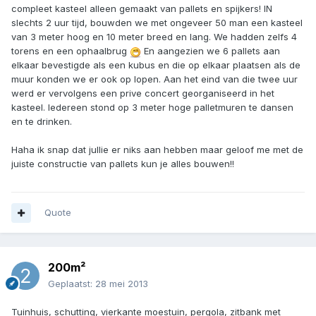
compleet kasteel alleen gemaakt van pallets en spijkers! IN
slechts 2 uur tijd, bouwden we met ongeveer 50 man een kasteel
van 3 meter hoog en 10 meter breed en lang. We hadden zelfs 4
torens en een ophaalbrug
En aangezien we 6 pallets aan
elkaar bevestigde als een kubus en die op elkaar plaatsen als de
muur konden we er ook op lopen. Aan het eind van die twee uur
werd er vervolgens een prive concert georganiseerd in het
kasteel. Iedereen stond op 3 meter hoge palletmuren te dansen
en te drinken.
Haha ik snap dat jullie er niks aan hebben maar geloof me met de
juiste constructie van pallets kun je alles bouwen!!
Quote
200m²
Geplaatst:
28 mei 2013
Tuinhuis, schutting, vierkante moestuin, pergola, zitbank met