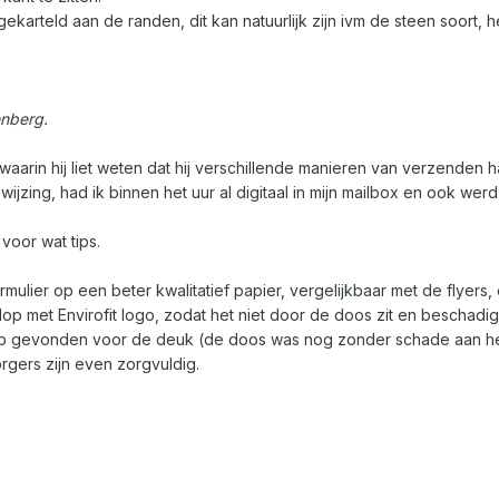
gekarteld aan de randen, dit kan natuurlijk zijn ivm de steen soort
enberg.
, waarin hij liet weten dat hij verschillende manieren van verzend
jzing, had ik binnen het uur al digitaal in mijn mailbox en ook wer
voor wat tips.
mulier op een beter kwalitatief papier, vergelijkbaar met de flyers, 
lop met Envirofit logo, zodat het niet door de doos zit en beschad
b gevonden voor de deuk (de doos was nog zonder schade aan het 
orgers zijn even zorgvuldig.