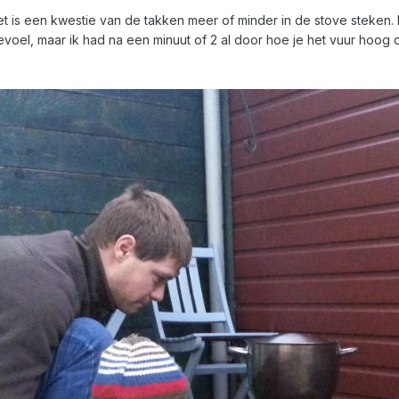
 het is een kwestie van de takken meer of minder in de stove steken.
evoel, maar ik had na een minuut of 2 al door hoe je het vuur hoog o