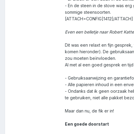
- En de steen in de stove was erg 
sommige steensoorten.
[ATTACH=CONFIG]1412[/ATTACH]
Even een belletje naar Robert Katt
Dit was een relaxt en fijn gesprek
komen hieronder). De gebruiksaanwi
zou moeten beïnvloeden.
Al met al een goed gesprek en tijd 
- Gebruiksaanwijzing en garantiefor
- Alle papieren inhoud in een enve
- Ondanks dat ik geen oorzaak he
te gebruiken, niet alle pakket bez
Maar dan nu, de fik er in!
Een goede doorstart