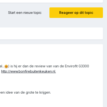
Start een nieuw topic
Reageer op dit topic
...
) is hij er dan de review van van de Envirofit G3300
n
http://www.bonfirebuitenkeuken.nl.
en idee van de grote te krijgen.