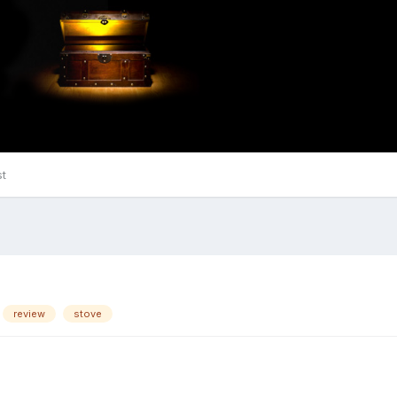
st
review
stove