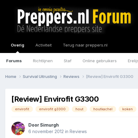
Overig
Activiteit
Terug naar preppers.nl
Forums
Richtlijnen
Staf
Online gebruikers
Erelij
Home
Survival Uitrusting
Reviews
[Review] Envirofit G3300
[Review] Envirofit G3300
envirofit
envirofit g3300
hout
houtkachel
koken
Door
Simurgh
6 november 2012
in
Reviews