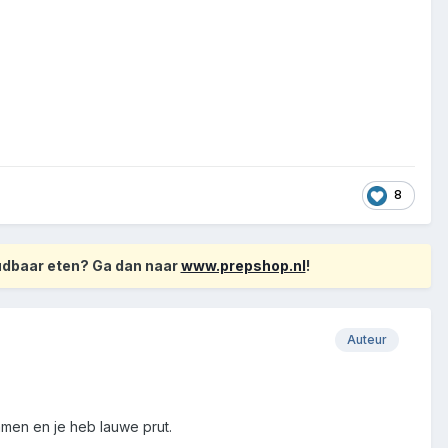
8
oudbaar eten? Ga dan naar
www.prepshop.nl
!
Auteur
mmen en je heb lauwe prut.