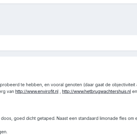
probeerd te hebben, en vooral genoten (daar gaat de objectiviteit al
erg van
http://www.envirofit.nl
,
http://www.hetbrugwachtershuis.nl
e
e doos, goed dicht getaped. Naast een standaard limonade fles om e
gen.