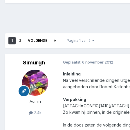
1
2
VOLGENDE
Pagina 1 van 2
Simurgh
Geplaatst:
6 november 2012
Inleiding
Na veel verschillende dingen uitge
aangeboden door Robert Kattenb
Verpakking
Admin
[ATTACH=CONFIG]1410[/ATTACH]
Zo kwam hij binnen, in de originel
2.4k
In de doos zaten de volgende din