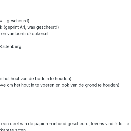
 was gescheurd)
iek (geprint A4, was gescheurd)
l en van bonfirekeuken.nl
r Kattenberg
 om het hout van de bodem te houden)
tove om het hout in te voeren en ook van de grond te houden)
en deel van de papieren inhoud gescheurd, tevens vind ik losse vel
kant te zitten.