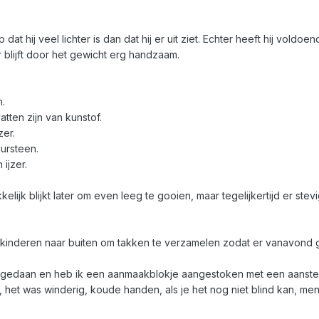
dat hij veel lichter is dan dat hij er uit ziet. Echter heeft hij vold
ar blijft door het gewicht erg handzaam.
m.
tten zijn van kunstof.
zer.
ursteen.
 ijzer.
jk blijkt later om even leeg te gooien, maar tegelijkertijd er stevi
w en kinderen naar buiten om takken te verzamelen zodat er vanavon
k gedaan en heb ik een aanmaakblokje aangestoken met een aansteker
het was winderig, koude handen, als je het nog niet blind kan, men