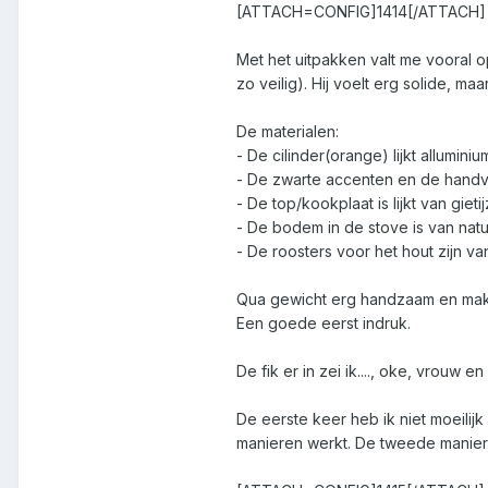
[ATTACH=CONFIG]1414[/ATTACH]
Met het uitpakken valt me vooral op 
zo veilig). Hij voelt erg solide, ma
De materialen:
- De cilinder(orange) lijkt alluminiu
- De zwarte accenten en de handva
- De top/kookplaat is lijkt van gietij
- De bodem in de stove is van natu
- De roosters voor het hout zijn van
Qua gewicht erg handzaam en makkeli
Een goede eerst indruk.
De fik er in zei ik...., oke, vrou
De eerste keer heb ik niet moeilij
manieren werkt. De tweede manier, 