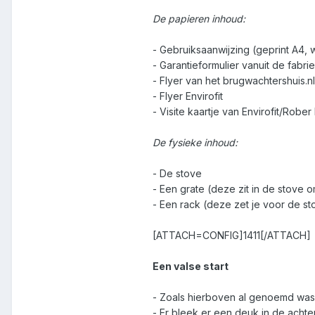
De papieren inhoud:
- Gebruiksaanwijzing (geprint A4,
- Garantieformulier vanuit de fabr
- Flyer van het brugwachtershuis.n
- Flyer Envirofit
- Visite kaartje van Envirofit/Robe
De fysieke inhoud:
- De stove
- Een grate (deze zit in de stove
- Een rack (deze zet je voor de s
[ATTACH=CONFIG]1411[/ATTACH]
Een valse start
- Zoals hierboven al genoemd was e
- Er bleek er een deuk in de achter