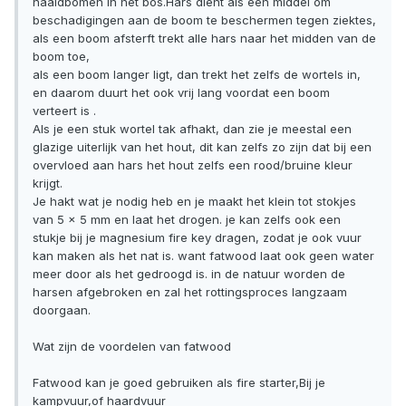
naaldbomen in het bos.Hars dient als een middel om
beschadigingen aan de boom te beschermen tegen ziektes,
als een boom afsterft trekt alle hars naar het midden van de
boom toe,
als een boom langer ligt, dan trekt het zelfs de wortels in,
en daarom duurt het ook vrij lang voordat een boom
verteert is .
Als je een stuk wortel tak afhakt, dan zie je meestal een
glazige uiterlijk van het hout, dit kan zelfs zo zijn dat bij een
overvloed aan hars het hout zelfs een rood/bruine kleur
krijgt.
Je hakt wat je nodig heb en je maakt het klein tot stokjes
van 5 x 5 mm en laat het drogen. je kan zelfs ook een
stukje bij je magnesium fire key dragen, zodat je ook vuur
kan maken als het nat is. want fatwood laat ook geen water
meer door als het gedroogd is. in de natuur worden de
harsen afgebroken en zal het rottingsproces langzaam
doorgaan.
Wat zijn de voordelen van fatwood
Fatwood kan je goed gebruiken als fire starter,Bij je
kampvuur,of haardvuur