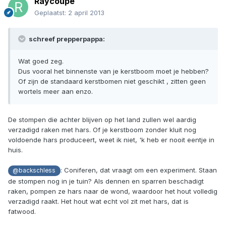
Raycoupe
Geplaatst:
2 april 2013
schreef prepperpappa:
Wat goed zeg.
Dus vooral het binnenste van je kerstboom moet je hebben?
Of zijn de standaard kerstbomen niet geschikt , zitten geen
wortels meer aan enzo.
De stompen die achter blijven op het land zullen wel aardig
verzadigd raken met hars. Of je kerstboom zonder kluit nog
voldoende hars produceert, weet ik niet, 'k heb er nooit eentje in
huis.
: Coniferen, dat vraagt om een experiment. Staan
@backschless
de stompen nog in je tuin? Als dennen en sparren beschadigt
raken, pompen ze hars naar de wond, waardoor het hout volledig
verzadigd raakt. Het hout wat echt vol zit met hars, dat is
fatwood.