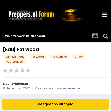
Vuur, verwarming en energie
[Edu] Fat wood
aanmaakhout
fat wood
mayasticks
tinder
vuurstokjes
Door
Willieman
8 december 2012
in
Vuur, verwarming en energie
Reageer op dit topic