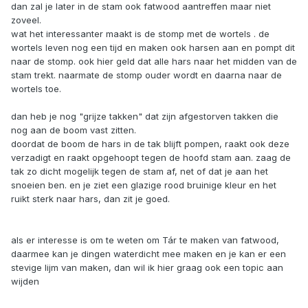
dan zal je later in de stam ook fatwood aantreffen maar niet
zoveel.
wat het interessanter maakt is de stomp met de wortels . de
wortels leven nog een tijd en maken ook harsen aan en pompt dit
naar de stomp. ook hier geld dat alle hars naar het midden van de
stam trekt. naarmate de stomp ouder wordt en daarna naar de
wortels toe.
dan heb je nog "grijze takken" dat zijn afgestorven takken die
nog aan de boom vast zitten.
doordat de boom de hars in de tak blijft pompen, raakt ook deze
verzadigt en raakt opgehoopt tegen de hoofd stam aan. zaag de
tak zo dicht mogelijk tegen de stam af, net of dat je aan het
snoeien ben. en je ziet een glazige rood bruinige kleur en het
ruikt sterk naar hars, dan zit je goed.
als er interesse is om te weten om Tár te maken van fatwood,
daarmee kan je dingen waterdicht mee maken en je kan er een
stevige lijm van maken, dan wil ik hier graag ook een topic aan
wijden