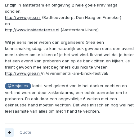
Er zijn in amsterdam en omgeving 2 hele goeie krav maga
scholen.
http://www.grea.nl
(Badhoeverdorp, Den Haag en Franeker)
en
http://www.insidedefense.nl
(Amsterdam IJburg)
Wil je eens meer weten dan organiseerd Grea een
kennismakingsdag. Je kan natuurlijk ook gewoon eens een avond
mee trainen om te kijken of je het wat vind. Ik vind wel dat je beter
het een avond kan proberen dan op de bank zitten en kijken. Je
traint gewoon mee met beginners dus niks te vrezen.
http://www.grea.nl
/nl/evenement/i-am-binck-festival/
laatst veel geleerd van in het donker vechten en
@Mrsjones
verblind worden door zaklantaarns, een echte aanrader om te
proberen. En ook door een ongevalletje 6 weken met een
gekneusde hand moeten vechten. Dat was misschien nog wel het
leerzaamste van alles om met 1 hand te vechten.
Quote