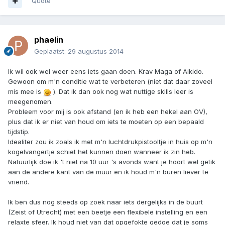
Quote
phaelin
Geplaatst:
29 augustus 2014
Ik wil ook wel weer eens iets gaan doen. Krav Maga of Aikido.
Gewoon om m'n conditie wat te verbeteren (niet dat daar zoveel
mis mee is
). Dat ik dan ook nog wat nuttige skills leer is
meegenomen.
Probleem voor mij is ook afstand (en ik heb een hekel aan OV),
plus dat ik er niet van houd om iets te moeten op een bepaald
tijdstip.
Idealiter zou ik zoals ik met m'n luchtdrukpistooltje in huis op m'n
kogelvangertje schiet het kunnen doen wanneer ik zin heb.
Natuurlijk doe ik 't niet na 10 uur 's avonds want je hoort wel getik
aan de andere kant van de muur en ik houd m'n buren liever te
vriend.
Ik ben dus nog steeds op zoek naar iets dergelijks in de buurt
(Zeist of Utrecht) met een beetje een flexibele instelling en een
relaxte sfeer. Ik houd niet van dat opgefokte gedoe dat je soms