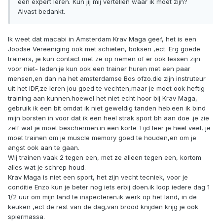
een expert leren. Kun jij mij vertellen waar ik moet zijn?
Alvast bedankt.
Ik weet dat macabi in Amsterdam Krav Maga geef, het is een
Joodse Vereeniging ook met schieten, boksen ,ect. Erg goede
trainers, je kun contact met ze op nemen of er ook lessen zijn
voor niet- leden.je kun ook een trainer huren met een paar
mensen,en dan na het amsterdamse Bos ofzo.die zijn instruteur
uit het IDF,ze leren jou goed te vechten,maar je moet ook heftig
training aan kunnen.hoewel het niet echt hoor bij Krav Maga,
gebruik ik een bit omdat ik niet geweldig tanden heb.een ik bind
mijn borsten in voor dat ik een heel strak sport bh aan doe .je zie
zelf wat je moet beschermen.in een korte Tijd leer je heel veel, je
moet trainen om je muscle memory goed te houden,en om je
angst ook aan te gaan.
Wij trainen vaak 2 tegen een, met ze alleen tegen een, kortom
alles wat je schrep houd.
Krav Maga is niet een sport, het zijn vecht tecniek, voor je
conditie Enzo kun je beter nog iets erbij doen.ik loop iedere dag 1
1/2 uur om mijn land te inspecteren.ik werk op het land, in de
keuken ,ect de rest van de dag,van brood knijden krijg je ook
spiermassa.