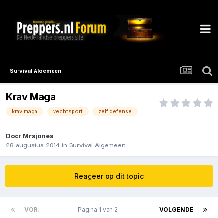
Survival Algemeen
Krav Maga
krav maga
vechtsport
zelf defense
Door
Mrsjones
28 augustus 2014
in
Survival Algemeen
Reageer op dit topic
VOR.
Pagina 1 van 2
VOLGENDE