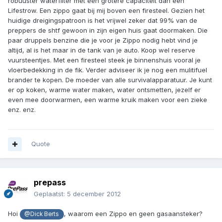
robuuster waterfilter met een grotere capaciteit dan een
Lifestrow. Een zippo gaat bij mij boven een firesteel. Gezien het
huidige dreigingspatroon is het vrijwel zeker dat 99% van de
preppers de shtf gewoon in zijn eigen huis gaat doormaken. Die
paar druppels benzine die je voor je Zippo nodig hebt vind je
altijd, al is het maar in de tank van je auto. Koop wel reserve
vuursteentjes. Met een firesteel steek je binnenshuis vooral je
vloerbedekking in de fik. Verder adviseer ik je nog een mulitifuel
brander te kopen. De moeder van alle survivalapparatuur. Je kunt
er op koken, warme water maken, water ontsmetten, jezelf er
even mee doorwarmen, een warme kruik maken voor een zieke
enz. enz.
Quote
prepass
Geplaatst:
5 december 2012
Hoi
, waarom een Zippo en geen gasaansteker?
@Dick Berts