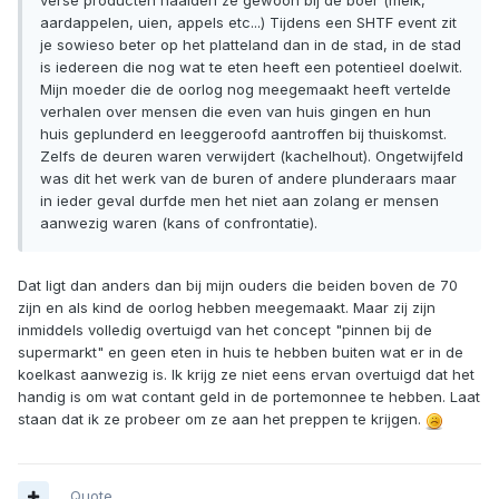
verse producten haalden ze gewoon bij de boer (melk,
aardappelen, uien, appels etc...) Tijdens een SHTF event zit
je sowieso beter op het platteland dan in de stad, in de stad
is iedereen die nog wat te eten heeft een potentieel doelwit.
Mijn moeder die de oorlog nog meegemaakt heeft vertelde
verhalen over mensen die even van huis gingen en hun
huis geplunderd en leeggeroofd aantroffen bij thuiskomst.
Zelfs de deuren waren verwijdert (kachelhout). Ongetwijfeld
was dit het werk van de buren of andere plunderaars maar
in ieder geval durfde men het niet aan zolang er mensen
aanwezig waren (kans of confrontatie).
Dat ligt dan anders dan bij mijn ouders die beiden boven de 70
zijn en als kind de oorlog hebben meegemaakt. Maar zij zijn
inmiddels volledig overtuigd van het concept "pinnen bij de
supermarkt" en geen eten in huis te hebben buiten wat er in de
koelkast aanwezig is. Ik krijg ze niet eens ervan overtuigd dat het
handig is om wat contant geld in de portemonnee te hebben. Laat
staan dat ik ze probeer om ze aan het preppen te krijgen.
Quote