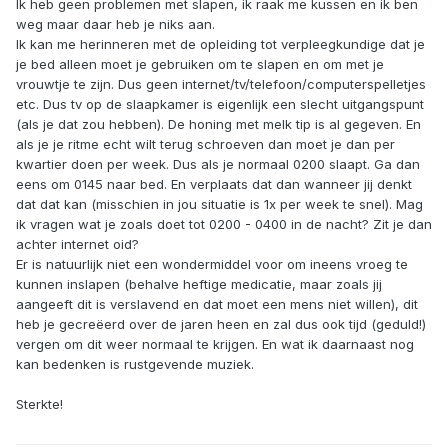
Ik heb geen problemen met slapen, ik raak me kussen en ik ben
weg maar daar heb je niks aan.
Ik kan me herinneren met de opleiding tot verpleegkundige dat je
je bed alleen moet je gebruiken om te slapen en om met je
vrouwtje te zijn. Dus geen internet/tv/telefoon/computerspelletjes
etc. Dus tv op de slaapkamer is eigenlijk een slecht uitgangspunt
(als je dat zou hebben). De honing met melk tip is al gegeven. En
als je je ritme echt wilt terug schroeven dan moet je dan per
kwartier doen per week. Dus als je normaal 0200 slaapt. Ga dan
eens om 0145 naar bed. En verplaats dat dan wanneer jij denkt
dat dat kan (misschien in jou situatie is 1x per week te snel). Mag
ik vragen wat je zoals doet tot 0200 - 0400 in de nacht? Zit je dan
achter internet oid?
Er is natuurlijk niet een wondermiddel voor om ineens vroeg te
kunnen inslapen (behalve heftige medicatie, maar zoals jij
aangeeft dit is verslavend en dat moet een mens niet willen), dit
heb je gecreëerd over de jaren heen en zal dus ook tijd (geduld!)
vergen om dit weer normaal te krijgen. En wat ik daarnaast nog
kan bedenken is rustgevende muziek.
Sterkte!