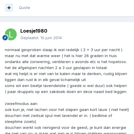
Quote
Loesje1980
Geplaatst:
10 juni 2014
normaal gesproken slaap ik wel redelijk ( 2 x 3 uur per nacht )
maar nu met dat warme weer ( het is hier 26 graden in huis
ondanks alle zonwering, ventileren s avonds etc is het hopeloos.
het de afgelopen nachten 2 a 3 uur geslapen in totaal.
wat mij helpt is er niet van te balen maar te denken, rustig blijven
liggen dan rust ik in elk geval lichamelijk uit
soms wil een beetje lavendelolie ( goede is wel duur) ook helpen
( paar druppels op een zakdoek doen en deze naast bed leggen
zweefmodus aan
ook kun je, niet lachen voor het slapen gaan kort lauw ( niet heet)
douchen met zwitsal spul met lavendel er in. ( bedtime of
sleeptime zoiets)
douchen werkt ook reinigend voor de geest, je kunt dan energie
die niet van jou is maar wel aan je is blijven plakken wegspoelen