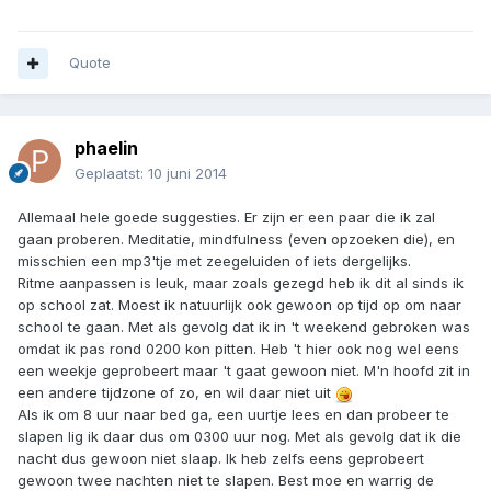
Quote
phaelin
Geplaatst:
10 juni 2014
Allemaal hele goede suggesties. Er zijn er een paar die ik zal
gaan proberen. Meditatie, mindfulness (even opzoeken die), en
misschien een mp3'tje met zeegeluiden of iets dergelijks.
Ritme aanpassen is leuk, maar zoals gezegd heb ik dit al sinds ik
op school zat. Moest ik natuurlijk ook gewoon op tijd op om naar
school te gaan. Met als gevolg dat ik in 't weekend gebroken was
omdat ik pas rond 0200 kon pitten. Heb 't hier ook nog wel eens
een weekje geprobeert maar 't gaat gewoon niet. M'n hoofd zit in
een andere tijdzone of zo, en wil daar niet uit
Als ik om 8 uur naar bed ga, een uurtje lees en dan probeer te
slapen lig ik daar dus om 0300 uur nog. Met als gevolg dat ik die
nacht dus gewoon niet slaap. Ik heb zelfs eens geprobeert
gewoon twee nachten niet te slapen. Best moe en warrig de