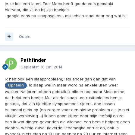
je ze los leert laten. Edel Maex heeft goede cd's gemaakt
hiervoor, die zitten bij zijn boekjes.
-google eens op slaaphygiene, misschien staat daar nog wat bij.
Quote
Pathfinder
Geplaatst:
10 juni 2014
Ik heb ook een slaapprobleem, iets ander dan dan dat van
. Ik slaap wel in maar word na enkele uren weer
@phaelin
wakker. Na jaren tobben gebruik ik alleen nog maar Melatonine,
dat helpt een beetje. Met allerlei slaap- en rusttabletjes ben ik
gestopt, dat zijn tijdelijke symptoombestrijders, doe lossen
helemaal niets op (en zorgen voor een nieuw probleem als je niet
uitkijkt: verslaving ...) Ik ben gaan kijken naar mijn leefstijl en zo
heb ik wat dingen gevonden die allemaal een beetje helpen: geen
alcohol, weinig zuivel (leverde lichamelijke onrust op, ook 's
avonds), niets eten na 19 uur, geen tv na 20 uur en internet zeer