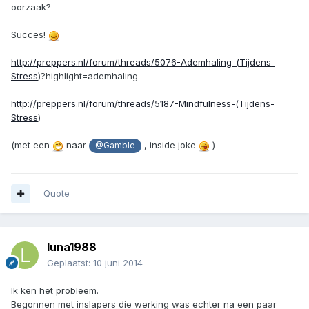
oorzaak?
Succes!
http://preppers.nl/forum/threads/5076-Ademhaling-(Tijdens-
Stress
)?highlight=ademhaling
http://preppers.nl/forum/threads/5187-Mindfulness-(Tijdens-
Stress
)
(met een
naar
, inside joke
)
@Gamble
Quote
luna1988
Geplaatst:
10 juni 2014
Ik ken het probleem.
Begonnen met inslapers die werking was echter na een paar