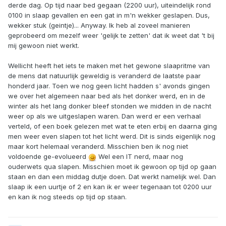
derde dag. Op tijd naar bed gegaan (2200 uur), uiteindelijk rond
0100 in slaap gevallen en een gat in m'n wekker geslapen. Dus,
wekker stuk (geintje)... Anyway. Ik heb al zoveel manieren
geprobeerd om mezelf weer 'gelijk te zetten' dat ik weet dat 't bij
mij gewoon niet werkt.
Wellicht heeft het iets te maken met het gewone slaapritme van
de mens dat natuurlijk geweldig is veranderd de laatste paar
honderd jaar. Toen we nog geen licht hadden s' avonds gingen
we over het algemeen naar bed als het donker werd, en in de
winter als het lang donker bleef stonden we midden in de nacht
weer op als we uitgeslapen waren. Dan werd er een verhaal
verteld, of een boek gelezen met wat te eten erbij en daarna ging
men weer even slapen tot het licht werd. Dit is sinds eigenlijk nog
maar kort helemaal veranderd. Misschien ben ik nog niet
voldoende ge-evolueerd
Wel een IT nerd, maar nog
ouderwets qua slapen. Misschien moet ik gewoon op tijd op gaan
staan en dan een middag dutje doen. Dat werkt namelijk wel. Dan
slaap ik een uurtje of 2 en kan ik er weer tegenaan tot 0200 uur
en kan ik nog steeds op tijd op staan.