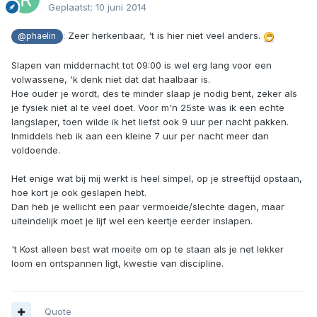
Geplaatst:
10 juni 2014
: Zeer herkenbaar, 't is hier niet veel anders.
@phaelin
Slapen van middernacht tot 09:00 is wel erg lang voor een
volwassene, 'k denk niet dat dat haalbaar is.
Hoe ouder je wordt, des te minder slaap je nodig bent, zeker als
je fysiek niet al te veel doet. Voor m'n 25ste was ik een echte
langslaper, toen wilde ik het liefst ook 9 uur per nacht pakken.
Inmiddels heb ik aan een kleine 7 uur per nacht meer dan
voldoende.
Het enige wat bij mij werkt is heel simpel, op je streeftijd opstaan,
hoe kort je ook geslapen hebt.
Dan heb je wellicht een paar vermoeide/slechte dagen, maar
uiteindelijk moet je lijf wel een keertje eerder inslapen.
't Kost alleen best wat moeite om op te staan als je net lekker
loom en ontspannen ligt, kwestie van discipline.
Quote