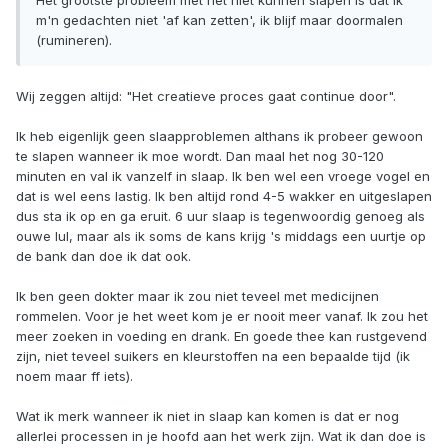
Het grootste probleem met het niet kunnen slapen is dat ik
m'n gedachten niet 'af kan zetten', ik blijf maar doormalen
(rumineren).
Wij zeggen altijd: "Het creatieve proces gaat continue door".
Ik heb eigenlijk geen slaapproblemen althans ik probeer gewoon
te slapen wanneer ik moe wordt. Dan maal het nog 30-120
minuten en val ik vanzelf in slaap. Ik ben wel een vroege vogel en
dat is wel eens lastig. Ik ben altijd rond 4-5 wakker en uitgeslapen
dus sta ik op en ga eruit. 6 uur slaap is tegenwoordig genoeg als
ouwe lul, maar als ik soms de kans krijg 's middags een uurtje op
de bank dan doe ik dat ook.
Ik ben geen dokter maar ik zou niet teveel met medicijnen
rommelen. Voor je het weet kom je er nooit meer vanaf. Ik zou het
meer zoeken in voeding en drank. En goede thee kan rustgevend
zijn, niet teveel suikers en kleurstoffen na een bepaalde tijd (ik
noem maar ff iets).
Wat ik merk wanneer ik niet in slaap kan komen is dat er nog
allerlei processen in je hoofd aan het werk zijn. Wat ik dan doe is