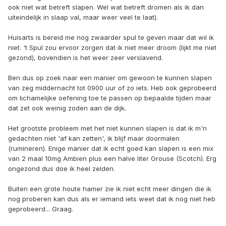
ook niet wat betreft slapen. Wel wat betreft dromen als ik dan
uiteindelijk in slaap val, maar weer veel te laat).
Huisarts is bereid me nog zwaarder spul te geven maar dat wil ik
niet. 't Spul zou ervoor zorgen dat ik niet meer droom (lijkt me niet
gezond), bovendien is het weer zeer verslavend.
Ben dus op zoek naar een manier om gewoon te kunnen slapen
van zeg middernacht tot 0900 uur of zo iets. Heb ook geprobeerd
om lichamelijke oefening toe te passen op bepaalde tijden maar
dat zet ook weinig zoden aan de dijk.
Het grootste probleem met het niet kunnen slapen is dat ik m'n
gedachten niet 'af kan zetten', ik blijf maar doormalen
(rumineren). Enige manier dat ik echt goed kan slapen is een mix
van 2 maal 10mg Ambien plus een halve liter Grouse (Scotch). Erg
ongezond dus doe ik heel zelden.
Buiten een grote houte hamer zie ik niet echt meer dingen die ik
nog proberen kan dus als er iemand iets weet dat ik nog niet heb
geprobeerd... Graag.