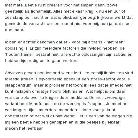
met mate. Beetje rust creëren voor het slapen gaan, zowel
geestelijk als lichamelijk. Alles met elkaar krijg ik nu een uur of
zes slaap per nacht en dat is blijkbaar genoeg. Blijkbaar werkt dat
gemiddelde van acht uur per nacht niet voor mij, nou ja, dat moet
dan maar.
Ik ben er achter gekomen dat er - voor mij althans - niet 'een'
oplossing is. Er zijn meerdere factoren die invloed hebben, de
'houten hamer' bestaat niet, alle echte oplossingen zijn subtiel en
hebben tijd nodig om te gaan werken.
Adviezen geven aan iemand wiens leef- en eetstijl ik niet ken vind
ik lastig (roken is bijvoorbeeld absoluut een stress-factor voor je
slaapcentrum) maar ik probeer het toch: ik lees dat je (mede) niet
kunt inslapen omdat je hoofd blijft malen. Wat helpt is om daar
wat controle over te krijgen door meditatie. De niet-zweverige
variant heet Mindfulness en de werking is frappant. Je moet het
wel langere tijd - meerdere maanden - doen voor je kunt
constateren of het wel of niet werkt. Het is een van de dingen die
mij een beetje hebben geholpen en al die beetjes bij elkaar
maken het leefbaar