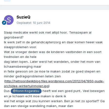
SuzieQ
Geplaatst:
10 juni 2014
Slaap medicatie werkt ook niet altijd hoor.. Temazepam al
geprobeerd?
Ik werk zelf in de gehandicaptenzorg en daar komen heeel vaak
slaapproblemen voor.
Wat ze vroeger deden was de kinderen vastbinden in een soort
tredmolen en de hele
dag laten lopen.. Later werd het wandelen, onder het mom van
lichaamsbeweging maar
in feite gewoon om ze moe te maken zodat ze goed sliepen en
minder gedragsproblemen lieten zien
(
http://hetnoordwijkblog.files.wordpress.com/2012/04/1950-oude-
orchidee-wintertuinmolen.jpg
)
Dus
heeft wel een goed punt.. Veel bewegen
@Ronin Kogaratsu
en je lichaam echt moe maken is denk ik
wel het enige wat zou kunnen werken. Ben je niet zo sportief? Ga
dan een stevige wandeling maken, maar dan