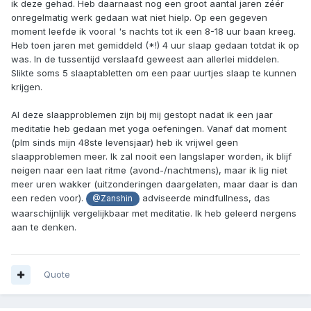
ik deze gehad. Heb daarnaast nog een groot aantal jaren zéér
onregelmatig werk gedaan wat niet hielp. Op een gegeven
moment leefde ik vooral 's nachts tot ik een 8-18 uur baan kreeg.
Heb toen jaren met gemiddeld (*!) 4 uur slaap gedaan totdat ik op
was. In de tussentijd verslaafd geweest aan allerlei middelen.
Slikte soms 5 slaaptabletten om een paar uurtjes slaap te kunnen
krijgen.
Al deze slaapproblemen zijn bij mij gestopt nadat ik een jaar
meditatie heb gedaan met yoga oefeningen. Vanaf dat moment
(plm sinds mijn 48ste levensjaar) heb ik vrijwel geen
slaapproblemen meer. Ik zal nooit een langslaper worden, ik blijf
neigen naar een laat ritme (avond-/nachtmens), maar ik lig niet
meer uren wakker (uitzonderingen daargelaten, maar daar is dan
een reden voor).
adviseerde mindfullness, das
@Zanshin
waarschijnlijk vergelijkbaar met meditatie. Ik heb geleerd nergens
aan te denken.
Quote