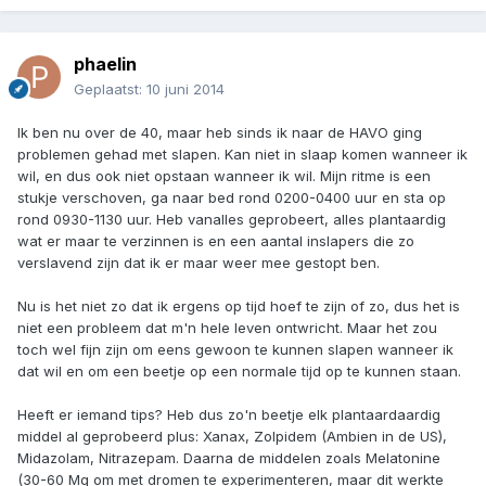
phaelin
Geplaatst:
10 juni 2014
Ik ben nu over de 40, maar heb sinds ik naar de HAVO ging
problemen gehad met slapen. Kan niet in slaap komen wanneer ik
wil, en dus ook niet opstaan wanneer ik wil. Mijn ritme is een
stukje verschoven, ga naar bed rond 0200-0400 uur en sta op
rond 0930-1130 uur. Heb vanalles geprobeert, alles plantaardig
wat er maar te verzinnen is en een aantal inslapers die zo
verslavend zijn dat ik er maar weer mee gestopt ben.
Nu is het niet zo dat ik ergens op tijd hoef te zijn of zo, dus het is
niet een probleem dat m'n hele leven ontwricht. Maar het zou
toch wel fijn zijn om eens gewoon te kunnen slapen wanneer ik
dat wil en om een beetje op een normale tijd op te kunnen staan.
Heeft er iemand tips? Heb dus zo'n beetje elk plantaardaardig
middel al geprobeerd plus: Xanax, Zolpidem (Ambien in de US),
Midazolam, Nitrazepam. Daarna de middelen zoals Melatonine
(30-60 Mg om met dromen te experimenteren, maar dit werkte