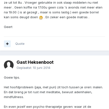
ze uit tot 8u . Vroeger gebruikte in ook slaap middelen nu niet
meer . Geen koffie na 17.00u geen cola 's avonds niet meer eten
na 19.00 ( is al gezegt , maar is soms lastig ) een goede borrel
kan soms deugd doen
. En zeker een goede matras .
Geert
Quote
Gast Heksenboot
Geplaatst:
10 juni 2014
Goeie tips.
Het hoofdprobleem (jaja, met pun) zit toch tussen je oren: malen.
En dat breng je tot rust met meditatie, bewust ademhalen,
mindfullness.
En even jezelf een psycho-therapietje geven: waar zit de