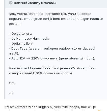
schreef Johnny BravoNL:
Nou, vooruit dan maar; een korte lijst, vanuit prepper
oogpunt, omdat je zo eerlijk bent om onder je eigen naam te
posten:
- Geigertellers;
- de Hennessy Hammock;
- Jodium pillen;
- Duct Tape (waarom verkopen outdoor stores dat spul
niet?!);
- Auto 12V --> 220V
omvormers
(generatoren zijn dom);
Voor mijn ècht goeie ideeën kun je een PM sturen, daar
vraag ik namelijk 10% commissie voor ;-)
Grt.,
JB
12v omvormers zijn te krijgen bij veel truckshops, hoe wil je