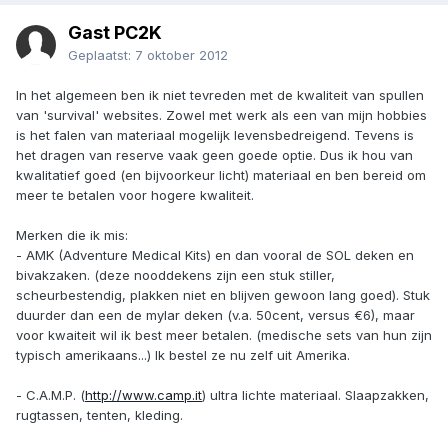
Gast PC2K
Geplaatst:
7 oktober 2012
In het algemeen ben ik niet tevreden met de kwaliteit van spullen
van 'survival' websites. Zowel met werk als een van mijn hobbies
is het falen van materiaal mogelijk levensbedreigend. Tevens is
het dragen van reserve vaak geen goede optie. Dus ik hou van
kwalitatief goed (en bijvoorkeur licht) materiaal en ben bereid om
meer te betalen voor hogere kwaliteit.
Merken die ik mis:
- AMK (Adventure Medical Kits) en dan vooral de SOL deken en
bivakzaken. (deze nooddekens zijn een stuk stiller,
scheurbestendig, plakken niet en blijven gewoon lang goed). Stuk
duurder dan een de mylar deken (v.a. 50cent, versus €6), maar
voor kwaiteit wil ik best meer betalen. (medische sets van hun zijn
typisch amerikaans...) Ik bestel ze nu zelf uit Amerika.
- C.A.M.P. (
http://www.camp.it
) ultra lichte materiaal. Slaapzakken,
rugtassen, tenten, kleding.