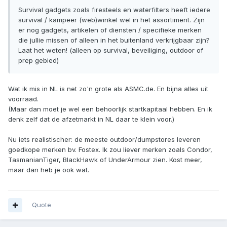
Survival gadgets zoals firesteels en waterfilters heeft iedere
survival / kampeer (web)winkel wel in het assortiment. Zijn
er nog gadgets, artikelen of diensten / specifieke merken
die jullie missen of alleen in het buitenland verkrijgbaar zijn?
Laat het weten! (alleen op survival, beveiliging, outdoor of
prep gebied)
Wat ik mis in NL is net zo'n grote als ASMC.de. En bijna alles uit
voorraad.
(Maar dan moet je wel een behoorlijk startkapitaal hebben. En ik
denk zelf dat de afzetmarkt in NL daar te klein voor.)
Nu iets realistischer: de meeste outdoor/dumpstores leveren
goedkope merken bv. Fostex. Ik zou liever merken zoals Condor,
TasmanianTiger, BlackHawk of UnderArmour zien. Kost meer,
maar dan heb je ook wat.
Quote