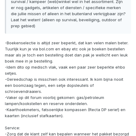
survival / kampeer (web)winkel wel in het assortiment. Zijn
er nog gadgets, artikelen of diensten / specifieke merken
die jullie missen of alleen in het buitenland verkrijgbaar zijn?
Laat het weten! (alleen op survival, beveiliging, outdoor of
prep gebied)
-Boekenselectie is altijd zeer beperkt, dat kan velen malen beter.
Tuurlijk kun je via bol.com en ebay etc ook je boeken bestellen
maar als je toch een bestelling doet dan pak je wellicht een leuk
boek mee in je bestelling.
-Idem dito op medisch vlak, vaak een paar zeer beperkte ehbo
setjes.
-Gereedschap is misschien ook interessant. Ik kom bijna nooit
een boomzaag tegen, een setje dopsleutels of
schroevendraaiers.
-Vaker op dit forum voorbij gekomen: gas/petroleum
lampen/kookstellen en reserve onderdelen.
-Kaarthoekmeters, fatsoenlijke kompassen (Recta DP serie!) en
kaarten (inclusief stafkaarten).
Service:
-Zorg dat de klant zelf kan bepalen wanneer het pakket bezorgd