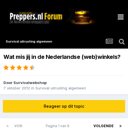
Survival uitrusting algemeen
Wat mis jij in de Nederlandse (web)winkels?
Door
Survivalwebshop
7 oktober 2012
in
Survival uitrusting algemeen
Reageer op dit topic
VOR.
Pagina 1 van 6
VOLGENDE