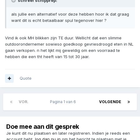
schreef schipprep:
als jullie een alternatief voor deze hebben hoor ik dat graag
want dit is echt betaalbaar spul tegenover hier ?
Vind ik ook MH blikken zijn TE duur. Wellicht dat een slimme
outdoorondernemer sowieso goedkoop gevriesdroogd eten in NL
gaan verkopen. n het lijkt mij geweldig om een voorraad te
hebben die een tht heeft van 15 tot 30 jaar.
Quote
VOR.
Pagina 1 van 6
VOLGENDE
Doe mee aan dit gesprek
Je kunt dit nu plaatsen en later registreren. Indien je reeds een
account hebt,
log dan nu in
om het bericht te plaatsen met je