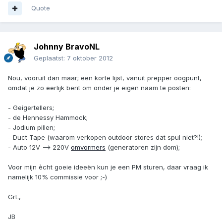
Quote
Johnny BravoNL
Geplaatst:
7 oktober 2012
Nou, vooruit dan maar; een korte lijst, vanuit prepper oogpunt,
omdat je zo eerlijk bent om onder je eigen naam te posten:
- Geigertellers;
- de Hennessy Hammock;
- Jodium pillen;
- Duct Tape (waarom verkopen outdoor stores dat spul niet?!);
- Auto 12V --> 220V
omvormers
(generatoren zijn dom);
Voor mijn ècht goeie ideeën kun je een PM sturen, daar vraag ik
namelijk 10% commissie voor ;-)
Grt.,
JB