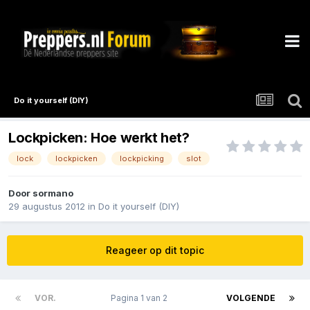
Do it yourself (DIY)
Lockpicken: Hoe werkt het?
lock
lockpicken
lockpicking
slot
Door
sormano
29 augustus 2012
in
Do it yourself (DIY)
Reageer op dit topic
VOR.
Pagina 1 van 2
VOLGENDE