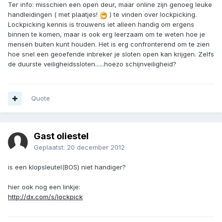
Ter info: misschien een open deur, maar online zijn genoeg leuke
handleidingen ( met plaatjes!
) te vinden over lockpicking.
Lockpicking kennis is trouwens iet alleen handig om ergens
binnen te komen, maar is ook erg leerzaam om te weten hoe je
mensen buiten kunt houden. Het is erg confronterend om te zien
hoe snel een geoefende inbreker je sloten open kan krijgen. Zelfs
de duurste veiligheidssloten......hoezo schijnveiligheid?
Quote
Gast oliestel
Geplaatst:
20 december 2012
is een klopsleutel(BOS) niet handiger?
hier ook nog een linkje:
http://dx.com/s/lockpick