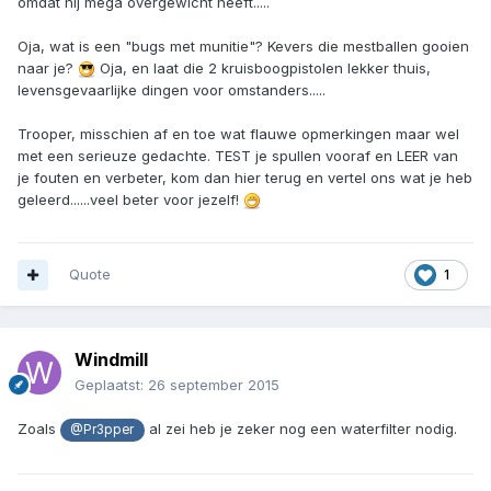
omdat hij mega overgewicht heeft.....
Oja, wat is een "bugs met munitie"? Kevers die mestballen gooien
naar je?
Oja, en laat die 2 kruisboogpistolen lekker thuis,
levensgevaarlijke dingen voor omstanders.....
Trooper, misschien af en toe wat flauwe opmerkingen maar wel
met een serieuze gedachte. TEST je spullen vooraf en LEER van
je fouten en verbeter, kom dan hier terug en vertel ons wat je heb
geleerd......veel beter voor jezelf!
Quote
1
Windmill
Geplaatst:
26 september 2015
Zoals
al zei heb je zeker nog een waterfilter nodig.
@Pr3pper