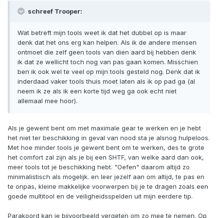
schreef Trooper:
Wat betreft mijn tools weet ik dat het dubbel op is maar
denk dat het ons erg kan helpen. Als ik de andere mensen
ontmoet die zelf geen tools van dien aard bij hebben denk
ik dat ze wellicht toch nog van pas gaan komen. Misschien
ben ik ook wel te veel op mijn tools gesteld nog. Denk dat ik
inderdaad vaker tools thuis moet laten als ik op pad ga (al
neem ik ze als ik een korte tijd weg ga ook echt niet
allemaal mee hoor).
Als je gewent bent om met maximale gear te werken en je hebt
het niet ter beschikking in geval van nood sta je alsnog hulpeloos.
Met hoe minder tools je gewent bent om te werken, des te grote
het comfort zal zijn als je bij een SHTF, van welke aard dan ook,
meer tools tot je beschikking hebt. "Oefen" daarom altijd zo
minimalistisch als mogelijk. en leer jezelf aan om altijd, te pas en
te onpas, kleine makkelijke voorwerpen bij je te dragen zoals een
goede multitool en de veiligheidsspelden uit mijn eerdere tip.
Parakoord kan je bijvoorbeeld vergeten om zo mee te nemen. Op