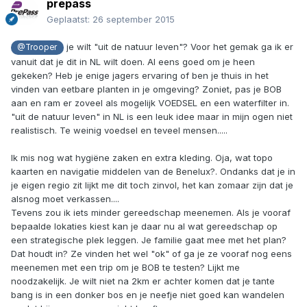
prepass
Geplaatst:
26 september 2015
je wilt "uit de natuur leven"? Voor het gemak ga ik er
@Trooper
vanuit dat je dit in NL wilt doen. Al eens goed om je heen
gekeken? Heb je enige jagers ervaring of ben je thuis in het
vinden van eetbare planten in je omgeving? Zoniet, pas je BOB
aan en ram er zoveel als mogelijk VOEDSEL en een waterfilter in.
"uit de natuur leven" in NL is een leuk idee maar in mijn ogen niet
realistisch. Te weinig voedsel en teveel mensen.....
Ik mis nog wat hygiëne zaken en extra kleding. Oja, wat topo
kaarten en navigatie middelen van de Benelux?. Ondanks dat je in
je eigen regio zit lijkt me dit toch zinvol, het kan zomaar zijn dat je
alsnog moet verkassen....
Tevens zou ik iets minder gereedschap meenemen. Als je vooraf
bepaalde lokaties kiest kan je daar nu al wat gereedschap op
een strategische plek leggen. Je familie gaat mee met het plan?
Dat houdt in? Ze vinden het wel "ok" of ga je ze vooraf nog eens
meenemen met een trip om je BOB te testen? Lijkt me
noodzakelijk. Je wilt niet na 2km er achter komen dat je tante
bang is in een donker bos en je neefje niet goed kan wandelen