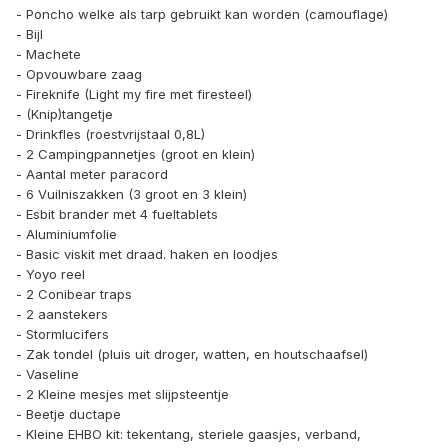
- Poncho welke als tarp gebruikt kan worden (camouflage)
- Bijl
- Machete
- Opvouwbare zaag
- Fireknife (Light my fire met firesteel)
- (Knip)tangetje
- Drinkfles (roestvrijstaal 0,8L)
- 2 Campingpannetjes (groot en klein)
- Aantal meter paracord
- 6 Vuilniszakken (3 groot en 3 klein)
- Esbit brander met 4 fueltablets
- Aluminiumfolie
- Basic viskit met draad. haken en loodjes
- Yoyo reel
- 2 Conibear traps
- 2 aanstekers
- Stormlucifers
- Zak tondel (pluis uit droger, watten, en houtschaafsel)
- Vaseline
- 2 Kleine mesjes met slijpsteentje
- Beetje ductape
- Kleine EHBO kit: tekentang, steriele gaasjes, verband,