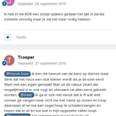
Geplaatst:
26 september 2015
Ik heb in me BOB een zootje spijkers gedaan het lijkt in eerste
instantie onnodig maar je zal het maar nodig hebben.
Quote
Trooper
Geplaatst:
27 september 2015
ik ben me bewust van de kans op diarree maar
@Keyser Suze
denk dat het risico een stuk kleiner wordt als je de boel eerst
filtert met een eigen gemaakt filter uit de natuur (want die
mogelijkheid is er ook nog) en uiteraard zal alles eerst gekookt
worden.
ik ga er ook niet vanuit dat ik ff wat wild
@Geert
zomaar ga vangen maar richt me met name op vissen en hoop
daarnaast af en toe een vogel hoop te schieten/vangen en
hopen dat er af en toe wat in mijn opgezette vallen loopt.
het schieten met zowel de buks als
@Keyser Suze