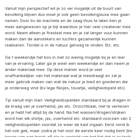
Vanuit mijn perspectief wil je zo ver mogelijk uit de buurt van
bevolking blijven dus moet je ook geen bevolkingsluxe mee gaan
nemen. Door bv de machete en de zaag thuis te laten ben je
meer aangewezen op je bijl waardoor je hier veel creatiever mee
word. Neem alleen je firesteel mee en je zal langer vuur kunnen
maken dan de aanstekers en lucifers gezamenlijk kunnen
realiseren. Tondel is in de natuur genoeg te vinden. Etc. etc.
Ga 1 weekendje het bos in met zo weinig mogelijk bij je en leer
van je ervaring. Later ga je weer een weekendje en dan neem je
ander materiaal mee. Op deze manier word je veel
onafhankelijker van het materiaal wat je meedraagt en zal je
meer gebruik maken van wat de natuur je bied en goederen die
je onderweg vind (bv lege flesjes, touwtje, veiligheidspeld etc).
Tip vanuit mijn man: Veiligheidsspelden standaard bij je dragen in
de kraag van je overhemd, jas etc. Onzichtbaar, niet te verliezen
en je hebt het altijd bij de hand. Na het wassen/drogen/strijken
word hier elk shirtje, jas, overhemd etc. standaard voorzien van 2
veiligheidsspelden voordat ze weer de kast ingaan. Eerst vond ik
het ook gek, maar zodra je het voor de eerste keer nodig bent (bv
knoop van een broek af) sta je versteld van het feit dat je ze toch