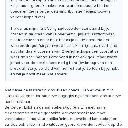
zal je meer gebruik maken van wat de natuur je bied en
goederen die je onderweg vind (bv lege flesjes, touwtje,
veiligheidspeld etc).
Tip vanuit mijn man: Veiligheidsspelden standaard bij je
dragen in de kraag van je overhemd, jas etc. Onzichtbaar,
niet te verliezen en je hebt het altijd bij de hand. Na het
wassen/drogen/strijken word hier elk shirtje, jas, overhemd
etc. standaard voorzien van 2 veiligheidsspelden voordat ze
weer de kast ingaan. Eerst vond ik het ook gek, maar zodra
je het voor de eerste keer nodig bent (bv knoop van een
broek af) sta je versteld van het feit dat je ze toch bij je hebt
en wil je nooit meer wat anders.
Met name de laatste tip vind ik een goede. Heb er wel in mijn
EHBO kit zitten maar om deze dagelijks bij te hebben vind ik deze
heel bruikbaar.
De tondel, Esbit en de aanstekers/lucifers zijn met name
meegenomen met de gedachte dat wanneer ik me moet
verplaatsen ik me vuur sneller/minder opvallend kan stoken en
zal dus ook alleen in die situaties gebruikt worden zodat ik op die