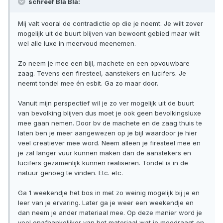
schreef Bla Bla:
Mij valt vooral de contradictie op die je noemt. Je wilt zover
mogelijk uit de buurt blijven van bewoont gebied maar wilt
wel alle luxe in meervoud meenemen.
Zo neem je mee een bijl, machete en een opvouwbare
zaag. Tevens een firesteel, aanstekers en lucifers. Je
neemt tondel mee én esbit. Ga zo maar door.
Vanuit mijn perspectief wil je zo ver mogelijk uit de buurt
van bevolking blijven dus moet je ook geen bevolkingsluxe
mee gaan nemen. Door bv de machete en de zaag thuis te
laten ben je meer aangewezen op je bijl waardoor je hier
veel creatiever mee word. Neem alleen je firesteel mee en
je zal langer vuur kunnen maken dan de aanstekers en
lucifers gezamenlijk kunnen realiseren. Tondel is in de
natuur genoeg te vinden. Etc. etc.
Ga 1 weekendje het bos in met zo weinig mogelijk bij je en
leer van je ervaring. Later ga je weer een weekendje en
dan neem je ander materiaal mee. Op deze manier word je
veel onafhankelijker van het materiaal wat je meedraagt en