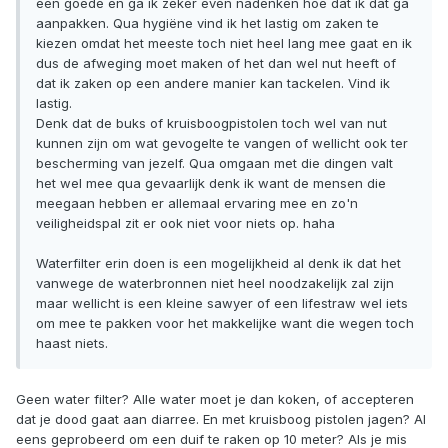
een goede en ga ik zeker even nadenken hoe dat ik dat ga
aanpakken. Qua hygiëne vind ik het lastig om zaken te
kiezen omdat het meeste toch niet heel lang mee gaat en ik
dus de afweging moet maken of het dan wel nut heeft of
dat ik zaken op een andere manier kan tackelen. Vind ik
lastig.
Denk dat de buks of kruisboogpistolen toch wel van nut
kunnen zijn om wat gevogelte te vangen of wellicht ook ter
bescherming van jezelf. Qua omgaan met die dingen valt
het wel mee qua gevaarlijk denk ik want de mensen die
meegaan hebben er allemaal ervaring mee en zo'n
veiligheidspal zit er ook niet voor niets op. haha
Waterfilter erin doen is een mogelijkheid al denk ik dat het
vanwege de waterbronnen niet heel noodzakelijk zal zijn
maar wellicht is een kleine sawyer of een lifestraw wel iets
om mee te pakken voor het makkelijke want die wegen toch
haast niets.
Geen water filter? Alle water moet je dan koken, of accepteren
dat je dood gaat aan diarree. En met kruisboog pistolen jagen? Al
eens geprobeerd om een duif te raken op 10 meter? Als je mis