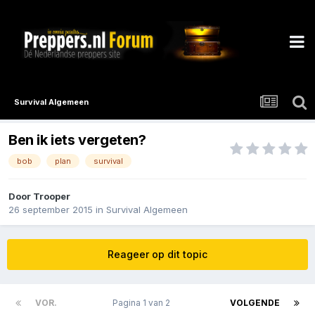
Survival Algemeen
Ben ik iets vergeten?
bob
plan
survival
Door
Trooper
26 september 2015
in
Survival Algemeen
Reageer op dit topic
VOR.
Pagina 1 van 2
VOLGENDE