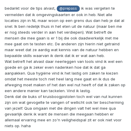
bedankt voor de tips alvast,
ik was vergeten te
@prepass
vermelden dat ik omgevingskaarten er ook in heb. Niet alle
locaties zijn in NL maar woon op een grens dus dan heb je dat al
snel. Ik ben redelijk thuis in het eten uit de natuur (maar ben me
er nog steeds verder in aan het verdiepen). Wat betreft de
mensen die mee gaan is er 1 bij die ook daadwerkelijk met me
mee gaat om te testen etc. De anderen zijn hierin niet getraind
maar weet dat ze aardig wat kennis van de natuur hebben en
bepaalde skills waarvan ik denk dat ik er wat aan heb.
Wat betreft het alvast daar neerleggen van tools vind ik wel een
goede en ga ik zeker even nadenken hoe dat ik dat ga
aanpakken. Qua hygiëne vind ik het lastig om zaken te kiezen
omdat het meeste toch niet heel lang mee gaat en ik dus de
afweging moet maken of het dan wel nut heeft of dat ik zaken op
een andere manier kan tackelen. Vind ik lastig.
Denk dat de buks of kruisboogpistolen toch wel van nut kunnen
zijn om wat gevogelte te vangen of wellicht ook ter bescherming
van jezelf. Qua omgaan met die dingen valt het wel mee qua
gevaarlijk denk ik want de mensen die meegaan hebben er
allemaal ervaring mee en zo'n veiligheidspal zit er ook niet voor
niets op. haha