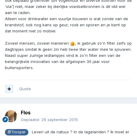
ook bepaald groenvoer (bv vogelmuur en diverse soorten voor de
'sla') niet, maar zeker bij dierlijke voedselbronnen is dit idd wel
aan te raden.
Alleen voor drinkwater een vuurtje bouwen is wat zonde van de
brandstof, ook nog kans op geur, rook en sporen en je bent op
dat moment niet zo mobiel.
Zoveel mensen, zoveel manieren
, ik gebruik zo'n filter zelfs op
dagtripjes omdat ik geen zin heb twee liter water mee te sjouwen.
Naast super zuinige ledlampjes vind ik zo'n filter een van de
belangrijkste innovaties van de afgelopen 30 jaar voor
buitensporters.
Quote
Flos
Geplaatst:
26 september 2015
. Leven uit de natuur ? In de lagelanden ? Ik moet er
@Trooper