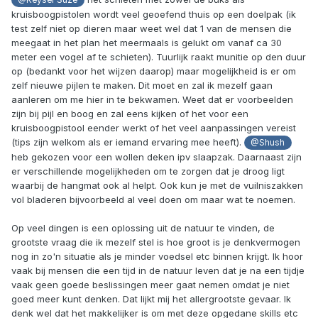
kruisboogpistolen wordt veel geoefend thuis op een doelpak (ik
test zelf niet op dieren maar weet wel dat 1 van de mensen die
meegaat in het plan het meermaals is gelukt om vanaf ca 30
meter een vogel af te schieten). Tuurlijk raakt munitie op den duur
op (bedankt voor het wijzen daarop) maar mogelijkheid is er om
zelf nieuwe pijlen te maken. Dit moet en zal ik mezelf gaan
aanleren om me hier in te bekwamen. Weet dat er voorbeelden
zijn bij pijl en boog en zal eens kijken of het voor een
kruisboogpistool eender werkt of het veel aanpassingen vereist
(tips zijn welkom als er iemand ervaring mee heeft).
@Shush
heb gekozen voor een wollen deken ipv slaapzak. Daarnaast zijn
er verschillende mogelijkheden om te zorgen dat je droog ligt
waarbij de hangmat ook al helpt. Ook kun je met de vuilniszakken
vol bladeren bijvoorbeeld al veel doen om maar wat te noemen.
Op veel dingen is een oplossing uit de natuur te vinden, de
grootste vraag die ik mezelf stel is hoe groot is je denkvermogen
nog in zo'n situatie als je minder voedsel etc binnen krijgt. Ik hoor
vaak bij mensen die een tijd in de natuur leven dat je na een tijdje
vaak geen goede beslissingen meer gaat nemen omdat je niet
goed meer kunt denken. Dat lijkt mij het allergrootste gevaar. Ik
denk wel dat het makkelijker is om met deze opgedane skills etc