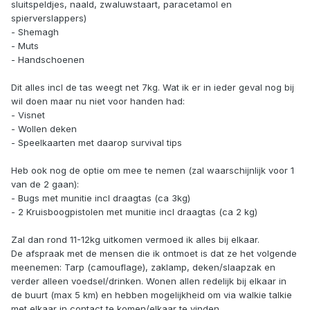
sluitspeldjes, naald, zwaluwstaart, paracetamol en
spierverslappers)
- Shemagh
- Muts
- Handschoenen
Dit alles incl de tas weegt net 7kg. Wat ik er in ieder geval nog bij
wil doen maar nu niet voor handen had:
- Visnet
- Wollen deken
- Speelkaarten met daarop survival tips
Heb ook nog de optie om mee te nemen (zal waarschijnlijk voor 1
van de 2 gaan):
- Bugs met munitie incl draagtas (ca 3kg)
- 2 Kruisboogpistolen met munitie incl draagtas (ca 2 kg)
Zal dan rond 11-12kg uitkomen vermoed ik alles bij elkaar.
De afspraak met de mensen die ik ontmoet is dat ze het volgende
meenemen: Tarp (camouflage), zaklamp, deken/slaapzak en
verder alleen voedsel/drinken. Wonen allen redelijk bij elkaar in
de buurt (max 5 km) en hebben mogelijkheid om via walkie talkie
met elkaar in contact te komen/elkaar te vinden.