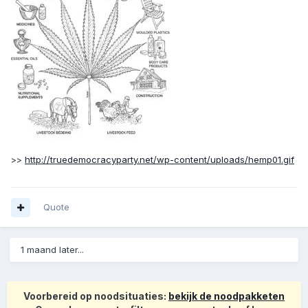
>>
http://truedemocracyparty.net/wp-content/uploads/hemp01.gif
Quote
1 maand later...
Voorbereid op noodsituaties:
bekijk de noodpakketen