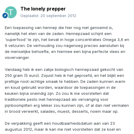
The lonely prepper
Geplaatst:
20 september 2012
Een toepassing van hennep die hier nog niet genoemd is,
namelijk het eten van de zaden. Hennepzaad schijnt een
'superfood' te zijn, het bevat in hoge concentraties Omega 3,6 en
9 vetzuren. De verhouding zou nagenoeg precies aansluiten bij
de menselijke behoefte, en hiermee een bijna perfecte vlees en
visvervanger.
Vandaag heb ik een zakje biologisch hennepzaad gekocht van
250 gram (5 euro). Zojuist heb ik het geproefd, en het blijkt een
prettige noot-achtige smaak te hebben. De zaden kunnen warm
en koud gebruikt worden, waardoor de toepassingen in de
keuken bijna oneindig zijn. Zo zou ik me voorstellen dat
traditionele pesto met hennepzaad als vervanging voor
pijnboompitten erg lekker zou kunnen zijn, of al dan niet vermalen
in brood verwerkt, salades, muesli, desserts, noem maar op.
De verpakking geeft een houdbaarheidsdatum aan van 23
augustus 2012, maar ik kan me niet voorstellen dat ze koel en