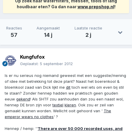
Op zoek naar waterfilters, messen, tools of lang
houdbaar eten? Ga dan naar
www.prepshop.nl
!
Reacties
Aangemaakt
Laatste reactie
57
14 j
2 j
Kungfufox
Geplaatst:
5 september 2012
Is er nu serieus nog niemand geweest met een suggestie/mening
of idee met betrekking tot deze plant? Naast het boerenkool &
bloemkool zaad van Dick lijkt me
dit
toch wel iets om even bij stil
te staan? Zonder hennep hadden we praktisch geen gouden
eeuw
gekend
! Als SHTF zou aanhouden dan zou een naast wol,
hennep DE bron zijn voor
textiel
kleren
. Ook zou er zeil van
gemaakt kunnen worden. Wellicht ooit gehoord van '
The
emperor wears no clothes
' ?
Hennep / hemp: ''
There are over 50 000 recorded uses, and