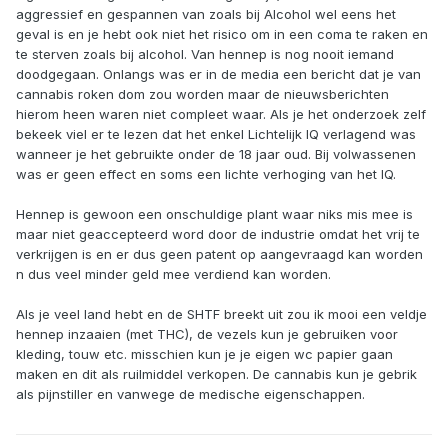
aggressief en gespannen van zoals bij Alcohol wel eens het
geval is en je hebt ook niet het risico om in een coma te raken en
te sterven zoals bij alcohol. Van hennep is nog nooit iemand
doodgegaan. Onlangs was er in de media een bericht dat je van
cannabis roken dom zou worden maar de nieuwsberichten
hierom heen waren niet compleet waar. Als je het onderzoek zelf
bekeek viel er te lezen dat het enkel Lichtelijk IQ verlagend was
wanneer je het gebruikte onder de 18 jaar oud. Bij volwassenen
was er geen effect en soms een lichte verhoging van het IQ.
Hennep is gewoon een onschuldige plant waar niks mis mee is
maar niet geaccepteerd word door de industrie omdat het vrij te
verkrijgen is en er dus geen patent op aangevraagd kan worden
n dus veel minder geld mee verdiend kan worden.
Als je veel land hebt en de SHTF breekt uit zou ik mooi een veldje
hennep inzaaien (met THC), de vezels kun je gebruiken voor
kleding, touw etc. misschien kun je je eigen wc papier gaan
maken en dit als ruilmiddel verkopen. De cannabis kun je gebrik
als pijnstiller en vanwege de medische eigenschappen.