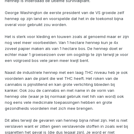
Hennep is inderdaad de ultieme survivalplant.
George Washington de eerste president van de VS groeide zelf
hennep op zijn land en voorspelde dat het in de toekomst bijna
overal voor gebruikt zou worden.
Het is sterk voor kleding en touwen zoals al genoemd maar er zijn
nog veel meer voorbeelden. Van 1 hectare hennep kun je 4x
zoveel papier maken als van 1 hectare bos. De hennep doet er
echter maar 1 groeiseizoen over om oogstrijp te zijn terwijl je voor
een volgroeid bos vele jaren meer kwijt bent.
Naast de industriele hennep met een laag THC niveau heb je ook
voordelen aan de plant die wel THC heeft. Het roken van de
cannabis is pijnstillend en kan grote verlichting bbieden bij
kanker. Ook zou de cannabis en met name in de vorm van
hennep olie (waar je bij normaal gebruik niet hih van word) ook
nog eens vele medicinale toepassingen hebben en grote
gezondheids voordelen met zich mee brengen.
Dit alles terwijl de gevaren van hennep bijna nihiel zijn. Het is niet
verslaven want er zitten geen verslavende stoffen in zoals wel bij
sigaretten het geval is (die dus legaal zijn). Je word er niet