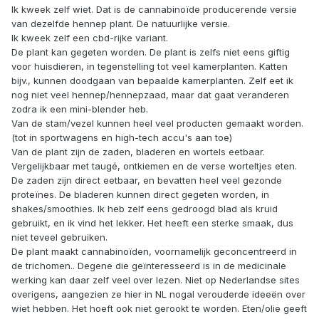
Ik kweek zelf wiet. Dat is de cannabinoïde producerende versie
van dezelfde hennep plant. De natuurlijke versie.
Ik kweek zelf een cbd-rijke variant.
De plant kan gegeten worden. De plant is zelfs niet eens giftig
voor huisdieren, in tegenstelling tot veel kamerplanten. Katten
bijv., kunnen doodgaan van bepaalde kamerplanten. Zelf eet ik
nog niet veel hennep/hennepzaad, maar dat gaat veranderen
zodra ik een mini-blender heb.
Van de stam/vezel kunnen heel veel producten gemaakt worden.
(tot in sportwagens en high-tech accu's aan toe)
Van de plant zijn de zaden, bladeren en wortels eetbaar.
Vergelijkbaar met taugé, ontkiemen en de verse worteltjes eten.
De zaden zijn direct eetbaar, en bevatten heel veel gezonde
proteïnes. De bladeren kunnen direct gegeten worden, in
shakes/smoothies. Ik heb zelf eens gedroogd blad als kruid
gebruikt, en ik vind het lekker. Het heeft een sterke smaak, dus
niet teveel gebruiken.
De plant maakt cannabinoïden, voornamelijk geconcentreerd in
de trichomen.. Degene die geïnteresseerd is in de medicinale
werking kan daar zelf veel over lezen. Niet op Nederlandse sites
overigens, aangezien ze hier in NL nogal verouderde ideeën over
wiet hebben. Het hoeft ook niet gerookt te worden. Eten/olie geeft