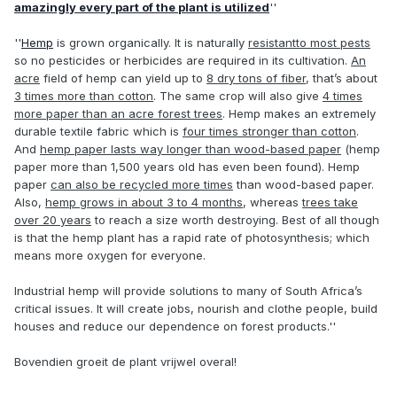
amazingly every part of the plant is utilized
''
''
Hemp
is grown organically. It is naturally
resistantto most pests
so no pesticides or herbicides are required in its cultivation.
An
acre
field of hemp can yield up to
8 dry tons of fiber
, that’s about
3 times more than cotton
. The same crop will also give
4 times
more paper than an acre forest trees
. Hemp makes an extremely
durable textile fabric which is
four times stronger than cotton
.
And
hemp paper lasts way longer than wood-based paper
(hemp
paper more than 1,500 years old has even been found). Hemp
paper
can also be recycled more times
than wood-based paper.
Also,
hemp grows in about 3 to 4 months
, whereas
trees take
over 20 years
to reach a size worth destroying. Best of all though
is that the hemp plant has a rapid rate of photosynthesis; which
means more oxygen for everyone.
Industrial hemp will provide solutions to many of South Africa’s
critical issues. It will create jobs, nourish and clothe people, build
houses and reduce our dependence on forest products.''
Bovendien groeit de plant vrijwel overal!