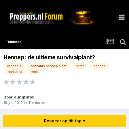
Tuinieren
Hennep: de ultieme survivalplant?
cannabis
cannabis hennep plant
hemp
hennep
marijuana
wiet
Door
Kungfufox
19 juli 2012
in
Tuinieren
Reageer op dit topic