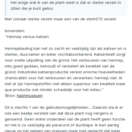
Het enige wat ik van de plant weet is dat er sterke vezels in
zitten die je kunt gebru
Niet zomaar sterke vezels maar een van de sterkSTE vezels!
bovendien:
''Hennep versus katoen
Hennepkleding kan net zo zacht en veelzijdig zijn als katoen en is
sterker, duurzamer en beter vochtabsorberend. Katoenteelt zorgt
voor snelle uitputting van de grond. Het verbouwen van hennep,
mits goed gedaan, behoudt of verbetert de kwaliteit van de
grond. Industriële katoenproductie vereist enorme hoeveelheden
chemicaliën voor het verbouwen en verwerken; hennep niet. Al
met al zijn hennepstoffen niet alleen superieur van kwaliteit maar
qua productie ook minder schadelijk voor het milieu.''
(Bron:
hashmuseum
)
Dit is slechts 1 van de gebruiksmogelijkheden.....Daarom sta ik er
ook een beetje versteld van dat deze plant nog nergens is
genoemd. Geen enkel onderdeel van de plant heeft geen functie
en het is zo veelzijdig als paracord of ducktape. Ik ben aardig
nieuw op het gebied van preppen maar had gedacht dat meer