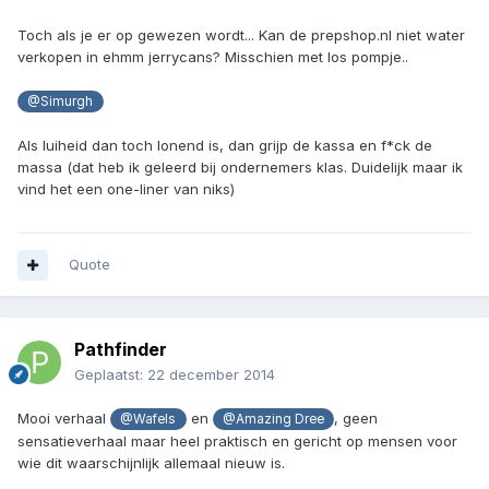
Toch als je er op gewezen wordt... Kan de prepshop.nl niet water
verkopen in ehmm jerrycans? Misschien met los pompje..
@Simurgh
Als luiheid dan toch lonend is, dan grijp de kassa en f*ck de
massa (dat heb ik geleerd bij ondernemers klas. Duidelijk maar ik
vind het een one-liner van niks)
Quote
Pathfinder
Geplaatst:
22 december 2014
Mooi verhaal
en
, geen
@Wafels
@Amazing Dree
sensatieverhaal maar heel praktisch en gericht op mensen voor
wie dit waarschijnlijk allemaal nieuw is.