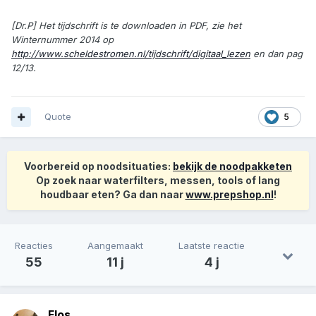
[Dr.P] Het tijdschrift is te downloaden in PDF, zie het
Winternummer 2014 op
http://www.scheldestromen.nl/tijdschrift/digitaal_lezen
en dan pag
12/13.
Quote
5
Voorbereid op noodsituaties:
bekijk de noodpakketen
Op zoek naar waterfilters, messen, tools of lang
houdbaar eten? Ga dan naar
www.prepshop.nl
!
Reacties
Aangemaakt
Laatste reactie
55
11 j
4 j
Flos