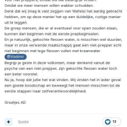
Omdat we meer mensen willen wakker schudden.
Denk dat wij (mag ik vast zeggen van Wafels) het aardig gebracht
hebben, om op deze manier het op een duidelijke, rustige manier
uit te leggen.
De groep mensen, die er al eventueel voor open zouden staan,
kunnen dan beginnen met de eerste prepbeginselen.
En ja natuurlijk, gekochte flessen water, is misschien wel duurder,
maar in onze verwende maatschappij gaat een niet-prepper echt
niet beginnen met lege flessen vullen met kraanwater
@Vladimir
Begrijp je geste in deze volkomen, maar denkend vanuit de
psyche van een niet-prepper, zijn gekochte flessen water toch
een beter voorstel.
Nu ja, hoop dat jullie het wat vinden. Wij vinden het in ieder geval
een goede boodschap en beweegt het mensen misschien tot de
eerste stappen naar zelfverantwoordelijkheid.
Groetjes AD
Quote
13