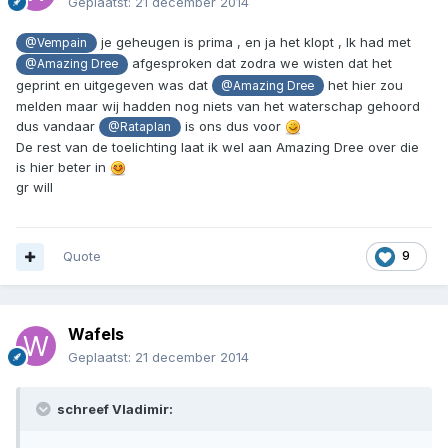
Geplaatst:
21 december 2014
je geheugen is prima , en ja het klopt , Ik had met
@Vempain
afgesproken dat zodra we wisten dat het
@Amazing Dree
geprint en uitgegeven was dat
het hier zou
@Amazing Dree
melden maar wij hadden nog niets van het waterschap gehoord
dus vandaar
is ons dus voor
@Rataplan
De rest van de toelichting laat ik wel aan Amazing Dree over die
is hier beter in
gr will
Quote
9
Wafels
Geplaatst:
21 december 2014
schreef Vladimir: