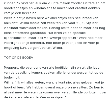
kunnen:"Ik vind het leuk om vuur te maken zonder lucifers en om
noodkacheltjes en windmolens te maken.Met creatief denken
kom je een heel eind.
Weet je dat je boven acht waxinelichtjes een heel brood kan
bakken?" Wilma maakt zelf zeep."en kan voor €0,50 vijf liter
vloeibaar wasmiddel maken. Handig om te hebben maar ook nog
eens ontzettend goedkoop. "Dit leren ze op speciale
bijeenkomsten, maar ook via www.preppers.nl." Want hoe meer
vaardigheden je beheerst, hoe beter je voor jezelf en voor je
omgeving kunt zorgen", vertelt Wilma.
TOT OP DE BODEM
Preppers, die overigens van alle leeftijden zijn en uit alle lagen
van de bevolking komen, zoeken allerlei onderwerpen tot op de
bodem uit.
Wilma: " Ik wil alles weten, want je kunt niet alles geloven wat je
hoort of leest. We hebben overal onze bronnen zitten. Zo ben ik
al veel meer te weten gekomen over verschillende oorlogen, over
de kerncentrale en de Zeeuwse dijken".