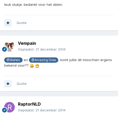
leuk stukje. bedankt voor het delen.
Quote
Vempain
Geplaatst:
21 december 2014
en
, komt jullie dit misschien ergens
@Wafels
@Amazing Dree
bekend voor??
Quote
RaptorNLD
Geplaatst:
21 december 2014