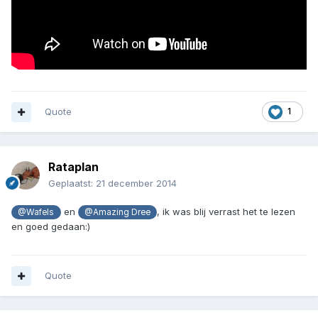
Quote
1
Rataplan
Geplaatst:
21 december 2014
en
, ik was blij verrast het te lezen
@Wafels
@Amazing Dree
en goed gedaan:)
Quote