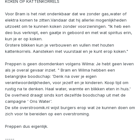
KOKEN OP KATTENKORRELS
Voor Bram is het niet ondenkbaar dat we zonder gas,water of
elektra komen te zitten.Vandaar dat hij allerlei mogenlijkheden
uitzoekt om te kunnen koken zonder voorzieningen. "Ik heb een
deo bus verknipt, een gaatje in geboord en met wat spiritus erin,
kun je er op koken.
Grotere blikken kun je verbouwen en vullen met houten
kattenkorrels. Aansteken met vuurstaal en je kunt erop koken."
Preppen is geen doomdenken volgens Wilma: Je hebt geen leven
als je overal gevaar inziet. " Bram en Wilma hebben een
belangrijke boodschap: 'Denk na over je eigen
verantwoordelijkheden, voor jezelf en je kinderen. Koop tijd om
rustig na te denken. Haal water, warmte en blikken eten in huis.'
De overheid draagt sinds kort dezelfde boodschap uit met de
campagne ' Ons Water'.
De site overstroomik.nl wijst burgers erop wat ze kunnen doen om
zich voor te bereiden op een overstroming.
Preppen dus eigenlijk.
-----