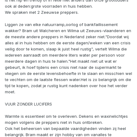
Is het hip en trendy of in feite niet anders dan onze grootouders
ook al deden:grote voorraden in huis hebben.
We spraken met 2 Zeeuwse preppers.
Liggen ze van elke natuurramp,oorlog of bankfaillissement
wakker? Bram uit Walcheren en Wilma uit Zeeuws-vlaanderen en
de meeste andere preppers in Nederland zeker niet."Doordat wij
alles al in huis hebben om de eerste dagen/weken van een crisis
veilig door te komen, slaap ik juist heel rustig", vertelt Wilma die
iedereen aanraadt om meerdere liters water per persoon voor
meerdere dagen in huis te halen."Het maakt niet uit wat er
gebeurt, ik hoef tijdens een crisis niet naar de supermarkt te
vliegen om de eerste levensbehoefte in te slaan en misschien wel
te vechten om de laatste flessen water.Het is zo belangrijk om die
tijd te kopen, zodat je rustig kunt nadenken over hoe het verder
moet.
VUUR ZONDER LUCIFERS
Warmte is essentieel om te overleven. Dekens en waxinelichtjes
mogen volgens de preppers niet in huis ontbreken.
Ook het beheersen van bepaalde vaardigheden vinden zij heel
belangrijk. Bram maakt er zijn hobby van om vanalles te