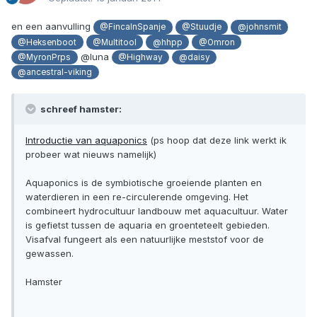
en een aanvulling
@FincaInSpanje
@Stuudje
@johnsmit
@Heksenboot
@Multitool
@hhpp
@Omron
@luna
@MyronPrps
@Highway
@daisy
@ancestral-viking
schreef hamster:
Introductie van aquaponics
(ps hoop dat deze link werkt ik
probeer wat nieuws namelijk)
Aquaponics is de symbiotische groeiende planten en
waterdieren in een re-circulerende omgeving. Het
combineert hydrocultuur landbouw met aquacultuur. Water
is gefietst tussen de aquaria en groenteteelt gebieden.
Visafval fungeert als een natuurlijke meststof voor de
gewassen.
Hamster