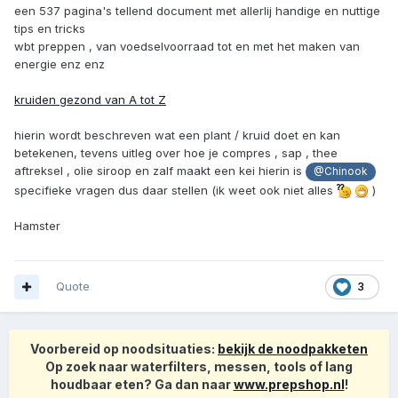
een 537 pagina's tellend document met allerlij handige en nuttige
tips en tricks
wbt preppen , van voedselvoorraad tot en met het maken van
energie enz enz
kruiden gezond van A tot Z
hierin wordt beschreven wat een plant / kruid doet en kan
betekenen, tevens uitleg over hoe je compres , sap , thee
aftreksel , olie siroop en zalf maakt een kei hierin is
@Chinook
specifieke vragen dus daar stellen (ik weet ook niet alles
)
Hamster
Quote
3
Voorbereid op noodsituaties:
bekijk de noodpakketen
Op zoek naar waterfilters, messen, tools of lang
houdbaar eten? Ga dan naar
www.prepshop.nl
!