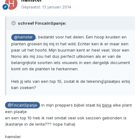
Geplaatst:
13 januari 2014
schreef FincaInSpanje:
, bedankt voor het delen. Een hoop kruiden en
@hamster
planten groeien bij mij in het wild. Echter ken ik er maar een
paar uit het hoofd. Mijn buurman kent er heel veel. Voor een
Nono als mij zou het dus perfect uitkomen als er van de
belangrijkste soorten iets visueels in een dergelijk document
komt om de planten te herkennen.
Heb jij iets van een top 10, zodat ik de tekening\plaatjes erbij
kan zoeken?
in mijn preppers bijbel staat bij
bijna
elke plant
@FincaInSpanje
een plaatje
en een top 10 heb ik niet omdat veel ook seizoen gebonden is
(kastanje in de lente??? nope haha)
hamster