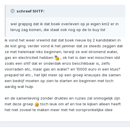
schreef SHTF:
wel grappig dat ik dat boek overleven op je eigen km2 er in
terug zag komen, die staat ook nog op de to buy list
ik vond het weer vreemd dat dat boek nieuw bij 2 kandidaten in
de kist ging. verder vond ik het jammer dat ze steeds zeggen dat
ze met helemaal niks beginnen, terwijl ze wel stromend water,
gas en electriciteit hebben
, ok het is dan wel misschien idd
zoals een shtf dat er onderdak enzo beschikbaar is, zelfs
voorraden etc, maar gas en water? en 10000 euro in een kluis?
prepaid tel etc., het lijkt meer op een groep kneusjes die samen
een bedrijf moeten op zien te starten en beginnen met toch
aardig wat hulp.
en de samenleving zonder druktes en ruzies zal onmogelijk zijn
met deze groep
toch leuk om af en toe te kijken alleen heeft
het niet zoveel te maken meer met het oorspronkelijke idee