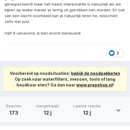
gerespecteerd) maar het meest interessante is natuurlijk als we
kijken op welke manier er lering uit getrokken kan worden. En ook
van een slecht voorbeeld kan je natuurlijk leren he, misschien
zelfs wel juíst.
Half 8 vanavond, ik ben enorm benieuwd!
2
Voorbereid op noodsituaties:
bekijk de noodpakketen
Op zoek naar waterfilters, messen, tools of lang
houdbaar eten? Ga dan naar
www.prepshop.nl
!
Reacties
Aangemaakt
Laatste reactie
173
12 j
12 j