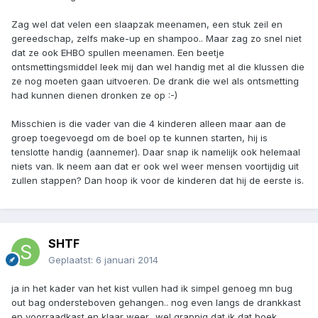
Zag wel dat velen een slaapzak meenamen, een stuk zeil en
gereedschap, zelfs make-up en shampoo.. Maar zag zo snel niet
dat ze ook EHBO spullen meenamen. Een beetje
ontsmettingsmiddel leek mij dan wel handig met al die klussen die
ze nog moeten gaan uitvoeren. De drank die wel als ontsmetting
had kunnen dienen dronken ze op :-)
Misschien is die vader van die 4 kinderen alleen maar aan de
groep toegevoegd om de boel op te kunnen starten, hij is
tenslotte handig (aannemer). Daar snap ik namelijk ook helemaal
niets van. Ik neem aan dat er ook wel weer mensen voortijdig uit
zullen stappen? Dan hoop ik voor de kinderen dat hij de eerste is.
SHTF
Geplaatst:
6 januari 2014
ja in het kader van het kist vullen had ik simpel genoeg mn bug
out bag ondersteboven gehangen.. nog even langs de drankkast
en voorraadkast en klaar weer.. wel grappig dat ik dat boek