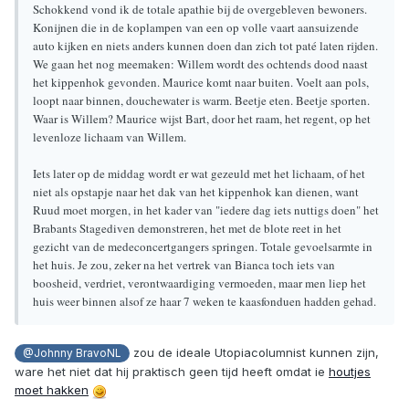
Schokkend vond ik de totale apathie bij de overgebleven bewoners.
Konijnen die in de koplampen van een op volle vaart aansuizende
auto kijken en niets anders kunnen doen dan zich tot paté laten rijden.
We gaan het nog meemaken: Willem wordt des ochtends dood naast
het kippenhok gevonden. Maurice komt naar buiten. Voelt aan pols,
loopt naar binnen, douchewater is warm. Beetje eten. Beetje sporten.
Waar is Willem? Maurice wijst Bart, door het raam, het regent, op het
levenloze lichaam van Willem.
Iets later op de middag wordt er wat gezeuld met het lichaam, of het
niet als opstapje naar het dak van het kippenhok kan dienen, want
Ruud moet morgen, in het kader van "iedere dag iets nuttigs doen" het
Brabants Stagediven demonstreren, het met de blote reet in het
gezicht van de medeconcertgangers springen. Totale gevoelsarmte in
het huis. Je zou, zeker na het vertrek van Bianca toch iets van
boosheid, verdriet, verontwaardiging vermoeden, maar men liep het
huis weer binnen alsof ze haar 7 weken te kaasfonduen hadden gehad.
zou de ideale Utopiacolumnist kunnen zijn,
@Johnny BravoNL
ware het niet dat hij praktisch geen tijd heeft omdat ie
houtjes
moet hakken