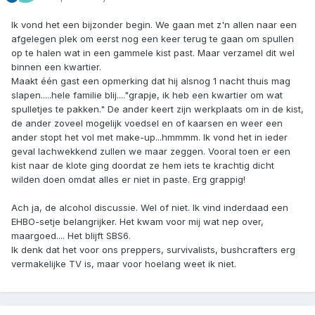
Ik vond het een bijzonder begin. We gaan met z'n allen naar een
afgelegen plek om eerst nog een keer terug te gaan om spullen
op te halen wat in een gammele kist past. Maar verzamel dit wel
binnen een kwartier.
Maakt één gast een opmerking dat hij alsnog 1 nacht thuis mag
slapen.....hele familie blij...."grapje, ik heb een kwartier om wat
spulletjes te pakken." De ander keert zijn werkplaats om in de kist,
de ander zoveel mogelijk voedsel en of kaarsen en weer een
ander stopt het vol met make-up...hmmmm. Ik vond het in ieder
geval lachwekkend zullen we maar zeggen. Vooral toen er een
kist naar de klote ging doordat ze hem iets te krachtig dicht
wilden doen omdat alles er niet in paste. Erg grappig!
Ach ja, de alcohol discussie. Wel of niet. Ik vind inderdaad een
EHBO-setje belangrijker. Het kwam voor mij wat nep over,
maargoed.... Het blijft SBS6.
Ik denk dat het voor ons preppers, survivalists, bushcrafters erg
vermakelijke TV is, maar voor hoelang weet ik niet.