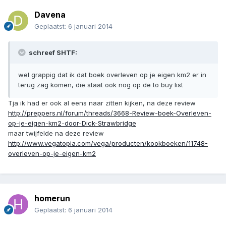
Davena
Geplaatst:
6 januari 2014
schreef SHTF:
wel grappig dat ik dat boek overleven op je eigen km2 er in
terug zag komen, die staat ook nog op de to buy list
Tja ik had er ook al eens naar zitten kijken, na deze review
http://preppers.nl/forum/threads/3668-Review-boek-Overleven-
op-je-eigen-km2-door-Dick-Strawbridge
maar twijfelde na deze review
http://www.vegatopia.com/vega/producten/kookboeken/11748-
overleven-op-je-eigen-km2
homerun
Geplaatst:
6 januari 2014