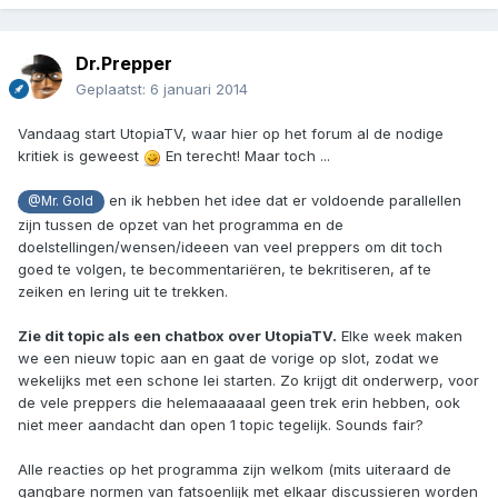
Dr.Prepper
Geplaatst:
6 januari 2014
Vandaag start UtopiaTV, waar hier op het forum al de nodige
kritiek is geweest
En terecht! Maar toch ...
en ik hebben het idee dat er voldoende parallellen
@Mr. Gold
zijn tussen de opzet van het programma en de
doelstellingen/wensen/ideeen van veel preppers om dit toch
goed te volgen, te becommentariëren, te bekritiseren, af te
zeiken en lering uit te trekken.
Zie dit topic als een chatbox over UtopiaTV.
Elke week maken
we een nieuw topic aan en gaat de vorige op slot, zodat we
wekelijks met een schone lei starten. Zo krijgt dit onderwerp, voor
de vele preppers die helemaaaaaal geen trek erin hebben, ook
niet meer aandacht dan open 1 topic tegelijk. Sounds fair?
Alle reacties op het programma zijn welkom (mits uiteraard de
gangbare normen van fatsoenlijk met elkaar discussieren worden