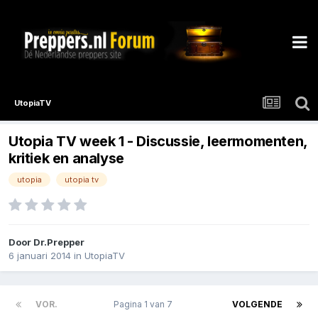
UtopiaTV
Utopia TV week 1 - Discussie, leermomenten,
kritiek en analyse
utopia
utopia tv
Door
Dr.Prepper
6 januari 2014
in
UtopiaTV
VOR.
Pagina 1 van 7
VOLGENDE