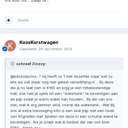
ons kost 150 .. Slaap ze !
Quote
KoosKorstwagen
Geplaatst:
29 december 2013
schreef Zinzzy:
@backslachss...? Hij heeft zo 1 niet dezelfde maar wel zo
iets wij ook maar nog niet getest vanwiltfang.nl ... Bij deze
die jij nu laat zien is €165 en krijg je een hittebestendige
mat, ook heb je optie tot een "watertank" te bevestigen aan
de pijp zodat je warm water kan houden... Bij die van ons
niet, wat ik erg jammer vind, vooral die watertank... Wat Bij
ons al extra toevoeging kAn is een stuk pijp met een hoek
van 45graden met 2platen om deze in een schuine wand te
bevestigen.. Als je snapt wat ik bedoel die van ons kost
€150 .. Slaap ze !