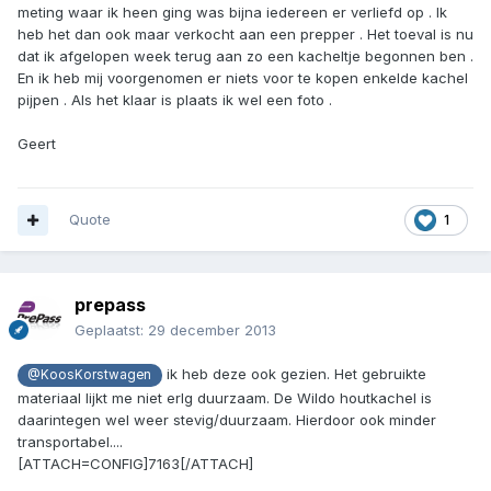
meting waar ik heen ging was bijna iedereen er verliefd op . Ik
heb het dan ook maar verkocht aan een prepper . Het toeval is nu
dat ik afgelopen week terug aan zo een kacheltje begonnen ben .
En ik heb mij voorgenomen er niets voor te kopen enkelde kachel
pijpen . Als het klaar is plaats ik wel een foto .
Geert
Quote
1
prepass
Geplaatst:
29 december 2013
ik heb deze ook gezien. Het gebruikte
@KoosKorstwagen
materiaal lijkt me niet erlg duurzaam. De Wildo houtkachel is
daarintegen wel weer stevig/duurzaam. Hierdoor ook minder
transportabel....
[ATTACH=CONFIG]7163[/ATTACH]