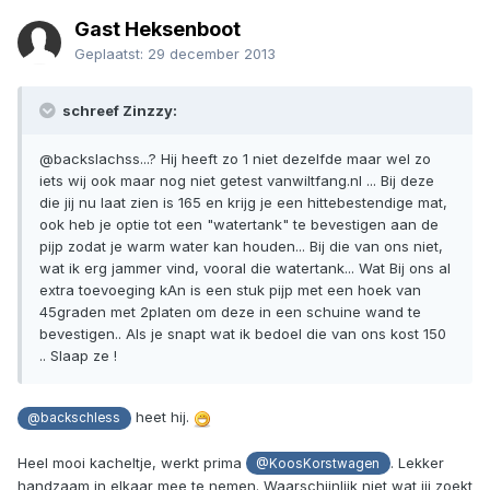
Gast Heksenboot
Geplaatst:
29 december 2013
schreef Zinzzy:
@backslachss...? Hij heeft zo 1 niet dezelfde maar wel zo
iets wij ook maar nog niet getest vanwiltfang.nl ... Bij deze
die jij nu laat zien is 165 en krijg je een hittebestendige mat,
ook heb je optie tot een "watertank" te bevestigen aan de
pijp zodat je warm water kan houden... Bij die van ons niet,
wat ik erg jammer vind, vooral die watertank... Wat Bij ons al
extra toevoeging kAn is een stuk pijp met een hoek van
45graden met 2platen om deze in een schuine wand te
bevestigen.. Als je snapt wat ik bedoel die van ons kost 150
.. Slaap ze !
heet hij.
@backschless
Heel mooi kacheltje, werkt prima
. Lekker
@KoosKorstwagen
handzaam in elkaar mee te nemen. Waarschijnlijk niet wat jij zoekt