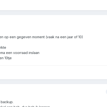
ren op een gegeven moment (vaak na een jaar of 10)
erkte
hema een voorraad inslaan
en 10tje
e backup.