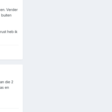
len. Verder
 buiten
ust heb ik
van die 2
tas en