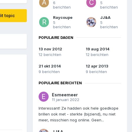
6
5
berichten
berichten
it topic
Raycoupe
JJ&A
5
5
berichten
berichten
POPULAIRE DAGEN
13 nov 2012
19 aug 2014
12 berichten
12 berichten
21 okt 2014
12 apr 2013
9 berichten
9 berichten
POPULAIRE BERICHTEN
Esmeemeer
11 januari 2022
Interessant! Ze hadden ook hele goedkope
brillen ook met - sterkte (bijziend), nu niet
meer, misschien nog online. Geen...
JJ&A