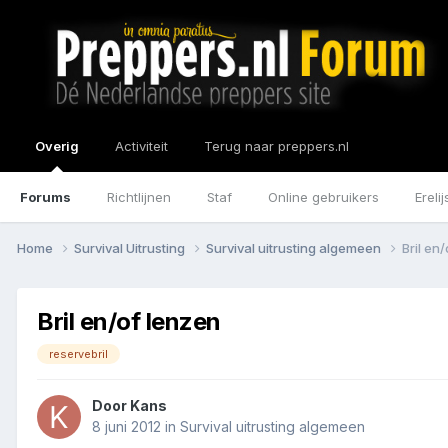
Overig
Activiteit
Terug naar preppers.nl
Forums
Richtlijnen
Staf
Online gebruikers
Erelij
Home
Survival Uitrusting
Survival uitrusting algemeen
Bril en
Bril en/of lenzen
reservebril
Door
Kans
8 juni 2012
in
Survival uitrusting algemeen