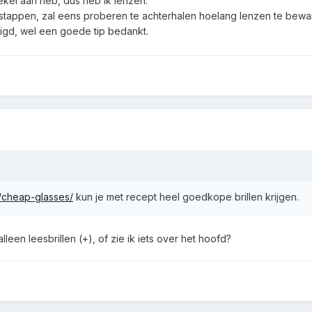
ekel aan heb, dus heb ik lenzen.
verstappen, zal eens proberen te achterhalen hoelang lenzen te bewar
uigd, wel een goede tip bedankt.
/cheap-glasses/
kun je met recept heel goedkope brillen krijgen.
leen leesbrillen (+), of zie ik iets over het hoofd?