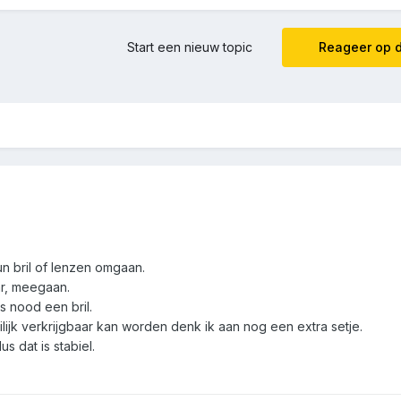
Start een nieuw topic
Reageer op d
 bril of lenzen omgaan.
aar, meegaan.
s nood een bril.
lijk verkrijgbaar kan worden denk ik aan nog een extra setje.
s dat is stabiel.