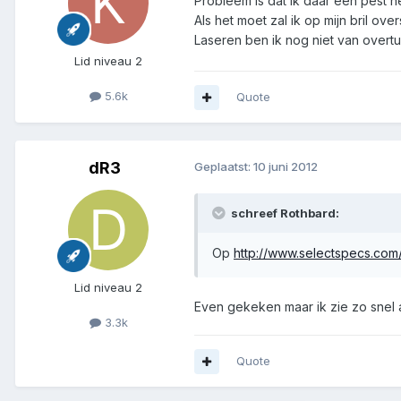
Probleem is dat ik daar een pest h
Als het moet zal ik op mijn bril o
Laseren ben ik nog niet van overt
Lid niveau 2
5.6k
Quote
dR3
Geplaatst:
10 juni 2012
schreef Rothbard:
Op
http://www.selectspecs.com
Lid niveau 2
Even gekeken maar ik zie zo snel al
3.3k
Quote