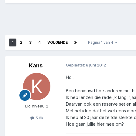
1
2
3
4
VOLGENDE
Pagina 1 van 4
Kans
Geplaatst:
8 juni 2012
Hoi,
Ben benieuwd hoe anderen met hun
Ik heb lenzen die redelijk lang, 1j
Daarvan ook een reserve set en al
Lid niveau 2
Met het idee dat het wel eens moei
Ik heb al 20 jaar dezelfde sterkte du
5.6k
Hoe gaan jullie hier mee om?