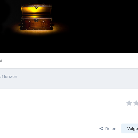
st
/of lenzen
Delen
Volge