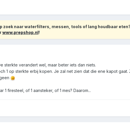
 zoek naar waterfilters, messen, tools of lang houdbaar eten
r
www.prepshop.nl
!
e sterkte verandert wel, maar beter iets dan niets.
toch 1 op sterkte erbij kopen. Je zal net zien dat die ene kapot gaat.
=geen
r 1 firesteel, of 1 aansteker, of 1 mes? Daarom...