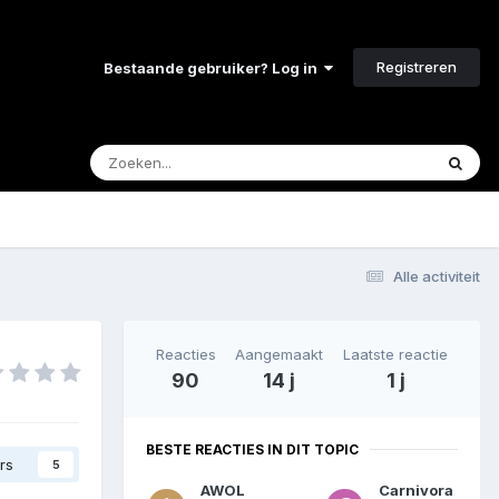
Registreren
Bestaande gebruiker? Log in
Alle activiteit
Reacties
Aangemaakt
Laatste reactie
90
14 j
1 j
BESTE REACTIES IN DIT TOPIC
rs
5
AWOL
Carnivora