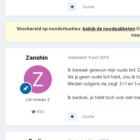
Quote
Voorbereid op noodsituaties:
bekijk de noodpakketen
Op
naa
Zanshin
Geplaatst:
8 juni 2012
Ik bewaar gewoon mijn oude bril. D
Als jij geen oude bril hebt, zou ik 
Medan volgens mij zegt: 2=1 en 1
Ik bedoel, je hebt toch ook niet maa
Lid niveau 2
855
Quote