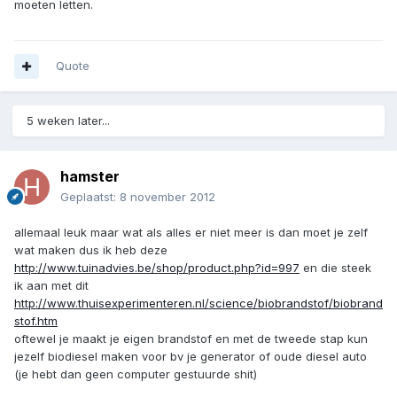
moeten letten.
Quote
5 weken later...
hamster
Geplaatst:
8 november 2012
allemaal leuk maar wat als alles er niet meer is dan moet je zelf
wat maken dus ik heb deze
http://www.tuinadvies.be/shop/product.php?id=997
en die steek
ik aan met dit
http://www.thuisexperimenteren.nl/science/biobrandstof/biobrand
stof.htm
oftewel je maakt je eigen brandstof en met de tweede stap kun
jezelf biodiesel maken voor bv je generator of oude diesel auto
(je hebt dan geen computer gestuurde shit)