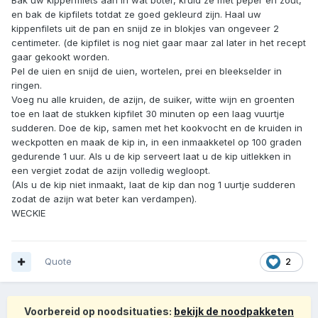
en bak de kipfilets totdat ze goed gekleurd zijn. Haal uw
kippenfilets uit de pan en snijd ze in blokjes van ongeveer 2
centimeter. (de kipfilet is nog niet gaar maar zal later in het recept
gaar gekookt worden.
Pel de uien en snijd de uien, wortelen, prei en bleekselder in
ringen.
Voeg nu alle kruiden, de azijn, de suiker, witte wijn en groenten
toe en laat de stukken kipfilet 30 minuten op een laag vuurtje
sudderen. Doe de kip, samen met het kookvocht en de kruiden in
weckpotten en maak de kip in, in een inmaakketel op 100 graden
gedurende 1 uur. Als u de kip serveert laat u de kip uitlekken in
een vergiet zodat de azijn volledig wegloopt.
(Als u de kip niet inmaakt, laat de kip dan nog 1 uurtje sudderen
zodat de azijn wat beter kan verdampen).
WECKIE
Quote
2
Voorbereid op noodsituaties:
bekijk de noodpakketen