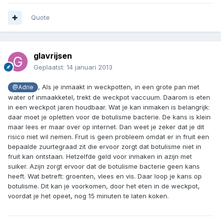
Quote
glavrijsen
Geplaatst:
14 januari 2013
, Als je inmaakt in weckpotten, in een grote pan met
@Adrie
water of inmaakketel, trekt de weckpot vaccuum. Daarom is eten
in een weckpot jaren houdbaar. Wat je kan inmaken is belangrijk:
daar moet je opletten voor de botulisme bacterie. De kans is klein
maar lees er maar over op internet. Dan weet je zeker dat je dit
risico niet wil nemen. Fruit is geen probleem omdat er in fruit een
bepaalde zuurtegraad zit die ervoor zorgt dat botulisme niet in
fruit kan ontstaan. Hetzelfde geld voor inmaken in azijn met
suiker. Azijn zorgt ervoor dat de botulisme bacterie geen kans
heeft. Wat betreft: groenten, vlees en vis. Daar loop je kans op
botulisme. Dit kan je voorkomen, door het eten in de weckpot,
voordat je het opeet, nog 15 minuten te laten koken.