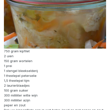
750 gram kipfilet
2 uien
150 gram wortelen
1 prei
1 stengel bleekselderij
1 theelepel peterselie
1,5 theelepel tijm
2 laurierblaadjes
100 gram suiker
300 milliliter witte wijn
300 milliliter azijn
peper en zout
Bak uw kippenfilets aan in wat boter, kruid ze met peper en zout,