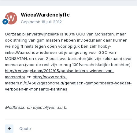
WiccaWardenclyffe
Geplaatst:
18 juli 2012
Oorzaak bijenverdwijnziekte is 100% GGO van Monsatan, maar
ook straling van gsm masten hebben invloed,maar daar kunnen
we nog ff niets tegen doen voorlopig.Ik ben zelf hobby-
imker.Waarschuw iedereen uit je omgeving voor GGO van
MONSATAN. en even 2 positieve berichten(die zijn zeldzaam) over
monsatan.(voor de rest zijn er nog 1001verschrikkelijke berichten)
http://renvogel.com/2012/05/poolse-imkers-winnen-van-
monsanto/
en
http://www.earth-
matters.nl/5/4562/gezondheid/genetisch-gemodificeerd-voedsel-
verboden-in-monsanto-kantines
Modbreak: on topic blijven a.u.b.
Quote