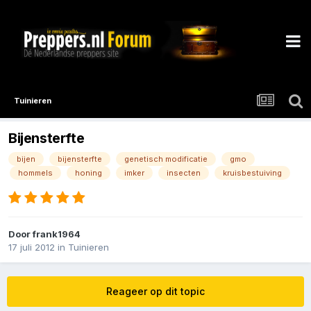
Tuinieren
Bijensterfte
bijen
bijensterfte
genetisch modificatie
gmo
hommels
honing
imker
insecten
kruisbestuiving
Door
frank1964
17 juli 2012
in
Tuinieren
Reageer op dit topic