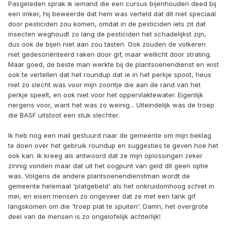
Pasgeleden sprak ik iemand die een cursus bijenhouden deed bij
een imker, hij beweerde dat hem was verteld dat dit niet speciaal
door pesticiden zou komen, omdat in de pesticiden iets zit dat
insecten weghoudt zo lang de pesticiden het schadelijkst zijn,
dus ook de bijen niet aan zou tasten. Ook zouden de volkeren
niet gedesoriënteerd raken door gif, maar wellicht door straling.
Maar goed, de beste man werkte bij de plantsoenendienst en wist
ook te vertellen dat het roundup dat ie in het perkje spoot, heus
niet zo slecht was voor mijn zoontje die aan de rand van het
perkje speelt, en ook niet voor het oppervlaktewater. Eigenlijk
nergens voor, want het was zo weinig... Uiteindelijk was de troep
die BASF uitstoot een stuk slechter.
Ik heb nog een mail gestuurd naar de gemeente om mijn beklag
te doen over het gebruik roundup en suggesties te geven hoe het
ook kan. Ik kreeg als antwoord dat ze mijn oplossingen zeker
zinnig vonden maar dat uit het oogpunt van geld dit geen optie
was. Volgens de andere plantsoenendienstman wordt de
gemeente helemaal 'platgebeld' als het onkruidomhoog schiet in
mei, en eisen mensen zo ongeveer dat ze met een tank gif
langskomen om die 'troep plat te spuiten'. Damn, het overgrote
deel van de mensen is zo ongelofelijk achterlijk!