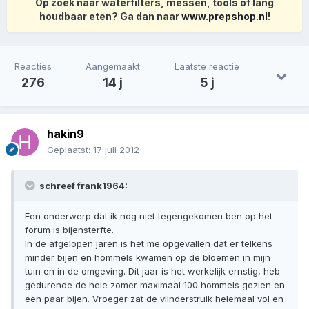
Op zoek naar waterfilters, messen, tools of lang
houdbaar eten? Ga dan naar
www.prepshop.nl
!
Reacties
Aangemaakt
Laatste reactie
276
14 j
5 j
hakin9
Geplaatst:
17 juli 2012
schreef frank1964:
Een onderwerp dat ik nog niet tegengekomen ben op het
forum is bijensterfte.
In de afgelopen jaren is het me opgevallen dat er telkens
minder bijen en hommels kwamen op de bloemen in mijn
tuin en in de omgeving. Dit jaar is het werkelijk ernstig, heb
gedurende de hele zomer maximaal 100 hommels gezien en
een paar bijen. Vroeger zat de vlinderstruik helemaal vol en