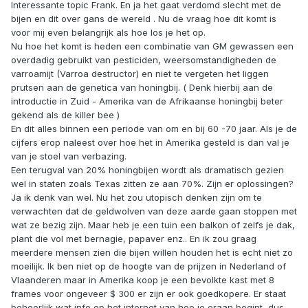
Interessante topic Frank. En ja het gaat verdomd slecht met de
bijen en dit over gans de wereld . Nu de vraag hoe dit komt is
voor mij even belangrijk als hoe los je het op.
Nu hoe het komt is heden een combinatie van GM gewassen een
overdadig gebruikt van pesticiden, weersomstandigheden de
varroamijt (Varroa destructor) en niet te vergeten het liggen
prutsen aan de genetica van honingbij. ( Denk hierbij aan de
introductie in Zuid - Amerika van de Afrikaanse honingbij beter
gekend als de killer bee )
En dit alles binnen een periode van om en bij 60 -70 jaar. Als je de
cijfers erop naleest over hoe het in Amerika gesteld is dan val je
van je stoel van verbazing.
Een terugval van 20% honingbijen wordt als dramatisch gezien
wel in staten zoals Texas zitten ze aan 70%. Zijn er oplossingen?
Ja ik denk van wel. Nu het zou utopisch denken zijn om te
verwachten dat de geldwolven van deze aarde gaan stoppen met
wat ze bezig zijn. Maar heb je een tuin een balkon of zelfs je dak,
plant die vol met bernagie, papaver enz.. En ik zou graag
meerdere mensen zien die bijen willen houden het is echt niet zo
moeilijk. Ik ben niet op de hoogte van de prijzen in Nederland of
Vlaanderen maar in Amerika koop je een bevolkte kast met 8
frames voor ongeveer $ 300 er zijn er ook goedkopere. Er staat
behoorlijk wat info op het internet van hoe je eraan begint, dus