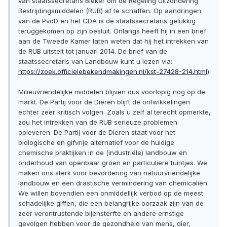
van staatssecretaris Bleker om de Regeling Uitzondering
Bestrijdingsmiddelen (RUB) af te schaffen. Op aandringen
van de PvdD en het CDA is de staatssecretaris gelukkig
teruggekomen op zijn besluit. Onlangs heeft hij in een brief
aan de Tweede Kamer laten weten dat hij het intrekken van
de RUB uitstelt tot januari 2014. De brief van de
staatssecretaris van Landbouw kunt u lezen via:
https://zoek.officielebekendmakingen.nl/kst-27428-214.html
)
Milieuvriendelijke middelen blijven dus voorlopig nog op de
markt. De Partij voor de Dieren blijft de ontwikkelingen
echter zeer kritisch volgen. Zoals u zelf al terecht opmerkte,
zou het intrekken van de RUB serieuze problemen
opleveren. De Partij voor de Dieren staat voor het
biologische en gifvrije alternatief voor de huidige
chemische praktijken in de (industriële) landbouw en
onderhoud van openbaar groen en particuliere tuintjes. We
maken ons sterk voor bevordering van natuurvriendelijke
landbouw en een drastische vermindering van chemicaliën.
We willen bovendien een onmiddellijk verbod op de meest
schadelijke giffen, die een belangrijke oorzaak zijn van de
zeer verontrustende bijensterfte en andere ernstige
gevolgen hebben voor de gezondheid van mens, dier,