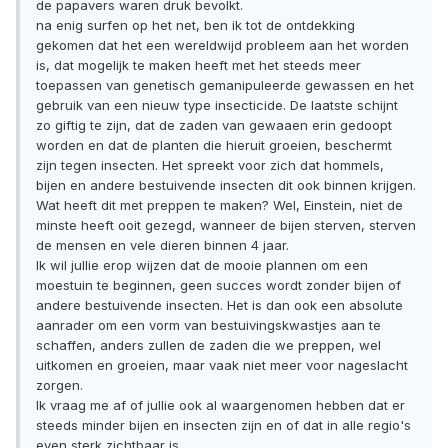
de papavers waren druk bevolkt.
na enig surfen op het net, ben ik tot de ontdekking
gekomen dat het een wereldwijd probleem aan het worden
is, dat mogelijk te maken heeft met het steeds meer
toepassen van genetisch gemanipuleerde gewassen en het
gebruik van een nieuw type insecticide. De laatste schijnt
zo giftig te zijn, dat de zaden van gewaaen erin gedoopt
worden en dat de planten die hieruit groeien, beschermt
zijn tegen insecten. Het spreekt voor zich dat hommels,
bijen en andere bestuivende insecten dit ook binnen krijgen.
Wat heeft dit met preppen te maken? Wel, Einstein, niet de
minste heeft ooit gezegd, wanneer de bijen sterven, sterven
de mensen en vele dieren binnen 4 jaar.
Ik wil jullie erop wijzen dat de mooie plannen om een
moestuin te beginnen, geen succes wordt zonder bijen of
andere bestuivende insecten. Het is dan ook een absolute
aanrader om een vorm van bestuivingskwastjes aan te
schaffen, anders zullen de zaden die we preppen, wel
uitkomen en groeien, maar vaak niet meer voor nageslacht
zorgen.
Ik vraag me af of jullie ook al waargenomen hebben dat er
steeds minder bijen en insecten zijn en of dat in alle regio's
even sterk zichtbaar is.