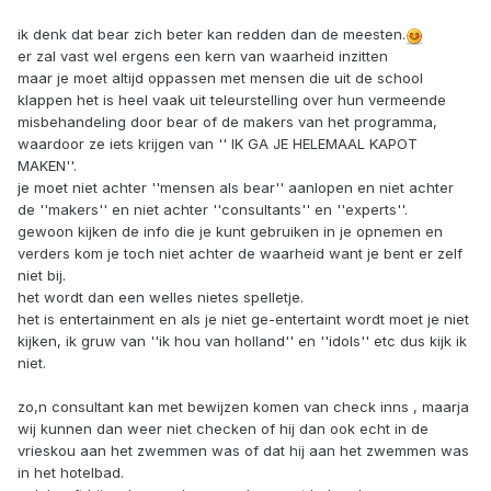
ik denk dat bear zich beter kan redden dan de meesten.
er zal vast wel ergens een kern van waarheid inzitten
maar je moet altijd oppassen met mensen die uit de school
klappen het is heel vaak uit teleurstelling over hun vermeende
misbehandeling door bear of de makers van het programma,
waardoor ze iets krijgen van '' IK GA JE HELEMAAL KAPOT
MAKEN''.
je moet niet achter ''mensen als bear'' aanlopen en niet achter
de ''makers'' en niet achter ''consultants'' en ''experts''.
gewoon kijken de info die je kunt gebruiken in je opnemen en
verders kom je toch niet achter de waarheid want je bent er zelf
niet bij.
het wordt dan een welles nietes spelletje.
het is entertainment en als je niet ge-entertaint wordt moet je niet
kijken, ik gruw van ''ik hou van holland'' en ''idols'' etc dus kijk ik
niet.
zo,n consultant kan met bewijzen komen van check inns , maarja
wij kunnen dan weer niet checken of hij dan ook echt in de
vrieskou aan het zwemmen was of dat hij aan het zwemmen was
in het hotelbad.