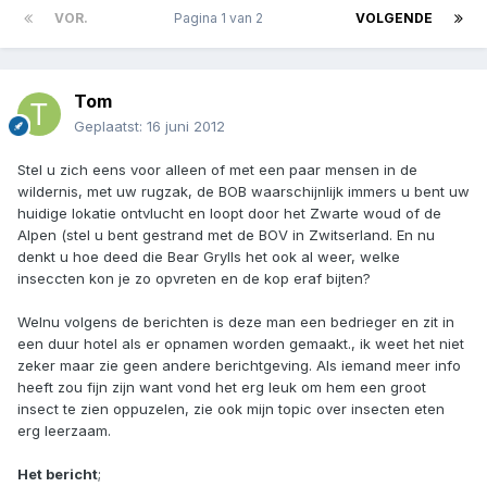
VOR.
Pagina 1 van 2
VOLGENDE
Tom
Geplaatst:
16 juni 2012
Stel u zich eens voor alleen of met een paar mensen in de
wildernis, met uw rugzak, de BOB waarschijnlijk immers u bent uw
huidige lokatie ontvlucht en loopt door het Zwarte woud of de
Alpen (stel u bent gestrand met de BOV in Zwitserland. En nu
denkt u hoe deed die Bear Grylls het ook al weer, welke
inseccten kon je zo opvreten en de kop eraf bijten?
Welnu volgens de berichten is deze man een bedrieger en zit in
een duur hotel als er opnamen worden gemaakt., ik weet het niet
zeker maar zie geen andere berichtgeving. Als iemand meer info
heeft zou fijn zijn want vond het erg leuk om hem een groot
insect te zien oppuzelen, zie ook mijn topic over insecten eten
erg leerzaam.
Het bericht
;