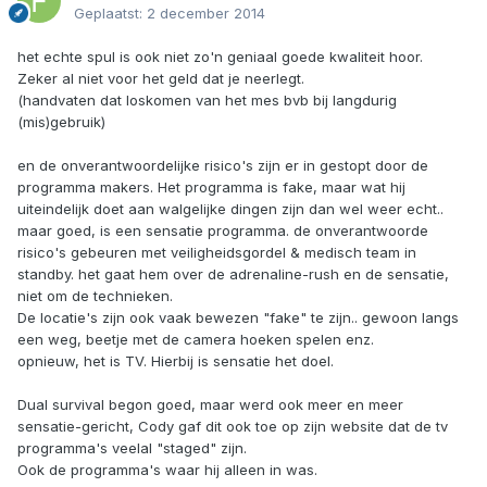
Geplaatst:
2 december 2014
het echte spul is ook niet zo'n geniaal goede kwaliteit hoor.
Zeker al niet voor het geld dat je neerlegt.
(handvaten dat loskomen van het mes bvb bij langdurig
(mis)gebruik)
en de onverantwoordelijke risico's zijn er in gestopt door de
programma makers. Het programma is fake, maar wat hij
uiteindelijk doet aan walgelijke dingen zijn dan wel weer echt..
maar goed, is een sensatie programma. de onverantwoorde
risico's gebeuren met veiligheidsgordel & medisch team in
standby. het gaat hem over de adrenaline-rush en de sensatie,
niet om de technieken.
De locatie's zijn ook vaak bewezen "fake" te zijn.. gewoon langs
een weg, beetje met de camera hoeken spelen enz.
opnieuw, het is TV. Hierbij is sensatie het doel.
Dual survival begon goed, maar werd ook meer en meer
sensatie-gericht, Cody gaf dit ook toe op zijn website dat de tv
programma's veelal "staged" zijn.
Ook de programma's waar hij alleen in was.