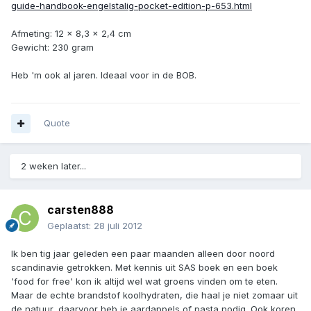
guide-handbook-engelstalig-pocket-edition-p-653.html
Afmeting: 12 x 8,3 x 2,4 cm
Gewicht: 230 gram
Heb 'm ook al jaren. Ideaal voor in de BOB.
Quote
2 weken later...
carsten888
Geplaatst:
28 juli 2012
Ik ben tig jaar geleden een paar maanden alleen door noord
scandinavie getrokken. Met kennis uit SAS boek en een boek
'food for free' kon ik altijd wel wat groens vinden om te eten.
Maar de echte brandstof koolhydraten, die haal je niet zomaar uit
de natuur, daarvoor heb je aardappels of pasta nodig. Ook koren