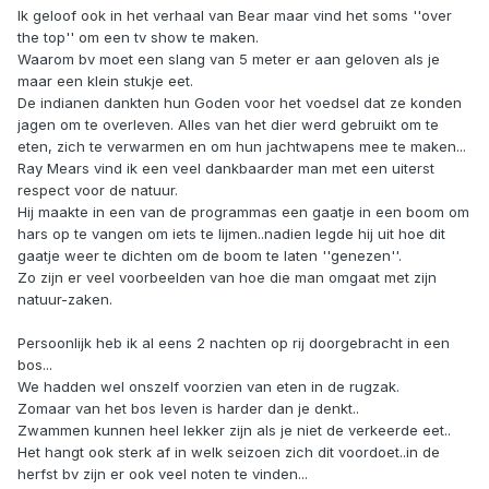
Ik geloof ook in het verhaal van Bear maar vind het soms ''over
the top'' om een tv show te maken.
Waarom bv moet een slang van 5 meter er aan geloven als je
maar een klein stukje eet.
De indianen dankten hun Goden voor het voedsel dat ze konden
jagen om te overleven. Alles van het dier werd gebruikt om te
eten, zich te verwarmen en om hun jachtwapens mee te maken...
Ray Mears vind ik een veel dankbaarder man met een uiterst
respect voor de natuur.
Hij maakte in een van de programmas een gaatje in een boom om
hars op te vangen om iets te lijmen..nadien legde hij uit hoe dit
gaatje weer te dichten om de boom te laten ''genezen''.
Zo zijn er veel voorbeelden van hoe die man omgaat met zijn
natuur-zaken.
Persoonlijk heb ik al eens 2 nachten op rij doorgebracht in een
bos...
We hadden wel onszelf voorzien van eten in de rugzak.
Zomaar van het bos leven is harder dan je denkt..
Zwammen kunnen heel lekker zijn als je niet de verkeerde eet..
Het hangt ook sterk af in welk seizoen zich dit voordoet..in de
herfst bv zijn er ook veel noten te vinden...