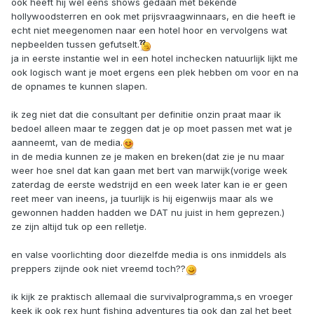
ook heeft hij wel eens shows gedaan met bekende
hollywoodsterren en ook met prijsvraagwinnaars, en die heeft ie
echt niet meegenomen naar een hotel hoor en vervolgens wat
nepbeelden tussen gefutselt.
ja in eerste instantie wel in een hotel inchecken natuurlijk lijkt me
ook logisch want je moet ergens een plek hebben om voor en na
de opnames te kunnen slapen.
ik zeg niet dat die consultant per definitie onzin praat maar ik
bedoel alleen maar te zeggen dat je op moet passen met wat je
aanneemt, van de media.
in de media kunnen ze je maken en breken(dat zie je nu maar
weer hoe snel dat kan gaan met bert van marwijk(vorige week
zaterdag de eerste wedstrijd en een week later kan ie er geen
reet meer van ineens, ja tuurlijk is hij eigenwijs maar als we
gewonnen hadden hadden we DAT nu juist in hem geprezen.)
ze zijn altijd tuk op een relletje.
en valse voorlichting door diezelfde media is ons inmiddels als
preppers zijnde ook niet vreemd toch??
ik kijk ze praktisch allemaal die survivalprogramma,s en vroeger
keek ik ook rex hunt fishing adventures tja ook dan zal het beet