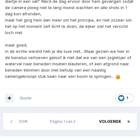
diertje in een val? Werd de dag ervoor door hem gevangen zodat
de camera ploeg niet te lang moest wachten en alle shots in 1
dag kon afronden,
maar het ging hem dan meer om het principe, en niet zozeer om
het op het moment zelf écht te doen, de kijker ziet het verschil
toch niet.
maar goed,
in de echte wereld heb je die luxe niet... Maar gezien we hier in
de benelux vertoeven geloof ik niet dat we van een ijsgletsjer of
waterval naar beneden moeten klauteren, of een afgrond naar
beneden klimmen door met behulp van een haastig
samengeknoopt stuk liaan naar een boom te springen...
Quote
1
VOR.
Pagina 1 van 2
VOLGENDE