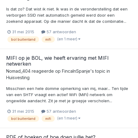
Is dat zo? Dat wist ik niet. Ik was in de veronderstelling dat een
verborgen SSID niet automatisch gemeld werd door een
zoekend apparaat. Op die manier dacht ik dat de combinatie...
31 mei 2015
57 antwoorden
(en 1 meer)
bol buitenland
mifi
MIFI op je BOL, wie heeft ervaring met MIFI
netwerken
Nomad_404
reageerde op
FincaInSpanje
's topic in
Huisvesting
Misschien een hele domme opmerking van mij, maar... Ten tijde
van een SHTF vraagt een actief WiFi (MiFi) netwerk om
ongewilde aandacht. Zit je met je groepje verscholen...
31 mei 2015
57 antwoorden
(en 1 meer)
bol buitenland
mifi
PDF of boeken of hoe doen jullie het?