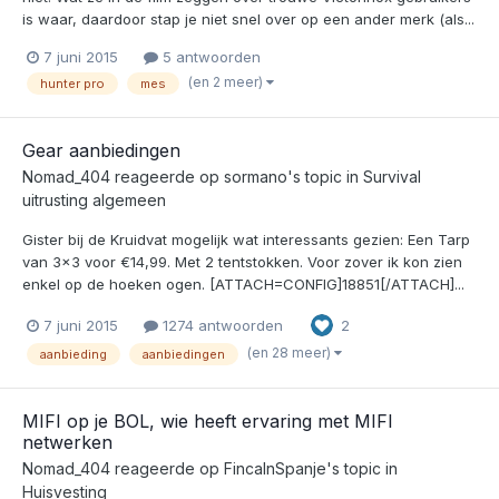
is waar, daardoor stap je niet snel over op een ander merk (als...
7 juni 2015
5 antwoorden
(en 2 meer)
hunter pro
mes
Gear aanbiedingen
Nomad_404
reageerde op
sormano
's topic in
Survival
uitrusting algemeen
Gister bij de Kruidvat mogelijk wat interessants gezien: Een Tarp
van 3x3 voor €14,99. Met 2 tentstokken. Voor zover ik kon zien
enkel op de hoeken ogen. [ATTACH=CONFIG]18851[/ATTACH]...
7 juni 2015
1274 antwoorden
2
(en 28 meer)
aanbieding
aanbiedingen
MIFI op je BOL, wie heeft ervaring met MIFI
netwerken
Nomad_404
reageerde op
FincaInSpanje
's topic in
Huisvesting