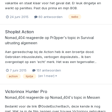
vakantie en staat klaar voor het geval dat. Er leuk dingetje en
werkt op penlites. Past dus prima en mijn BOB.
24 juni 2015
60 antwoorden
radio
Shoplist Action
Nomad_404
reageerde op
Pr3pper
's topic in
Survival
uitrusting algemeen
Aan gereedschap bij de Action heb ik een broertje dood.
Gebroken inbussleutels, verbogen dopsleutels... Ik ben
overgestapt op een 'echt' merk. Het was een tegenvaller...
7 juni 2015
151 antwoorden
(en 1 meer)
action
lijstje
Victorinox Hunter Pro
Nomad_404
reageerde op
Nomad_404
's topic in
Messen
Bedankt voor de link @GodelEscherBach, deze kende ik nog
niet. Wat ze in de film zeggen over trouwe Victorinox gebruikers