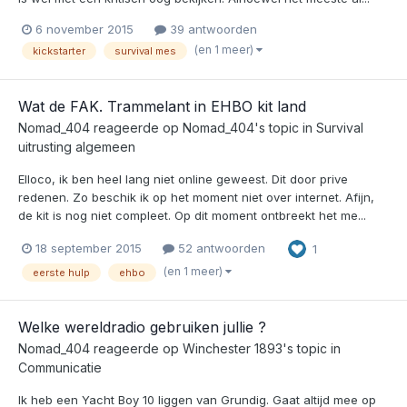
6 november 2015
39 antwoorden
(en 1 meer)
kickstarter
survival mes
Wat de FAK. Trammelant in EHBO kit land
Nomad_404
reageerde op
Nomad_404
's topic in
Survival
uitrusting algemeen
Elloco, ik ben heel lang niet online geweest. Dit door prive
redenen. Zo beschik ik op het moment niet over internet. Afijn,
de kit is nog niet compleet. Op dit moment ontbreekt het me...
18 september 2015
52 antwoorden
1
(en 1 meer)
eerste hulp
ehbo
Welke wereldradio gebruiken jullie ?
Nomad_404
reageerde op
Winchester 1893
's topic in
Communicatie
Ik heb een Yacht Boy 10 liggen van Grundig. Gaat altijd mee op