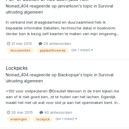
Nomad_404
reageerde op
janvanloon
's topic in
Survival
uitrusting algemeen
In verband met draagbaarheid en duurzaamheid heb ik
bepaalde informatie (tabellen, technische data) in boekvorm.
Verder ben ik bezig zelf kaarten te maken van mijn omgeving...
31 mei 2015
29 antwoorden
(en 1 meer)
documenten
geplastificeerde
Lockpicks
Nomad_404
reageerde op
Blackopsje
's topic in
Survival
uitrusting algemeen
+100 voor slotpeuteren @Dreutel! Mensen in de trein kijken me
aan of ik niet goed ben, zit te huilen van het lachen. Eigenlijk
maakt het niet uit wat voor slot je aan het openmaken bent. In...
30 mei 2015
40 antwoorden
(en 1 meer)
ervaringen
lockpick