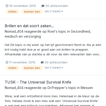
16 november 2015
20 antwoorden
(en 2 meer)
brillen
kunnen zien
Brillen en dat soort zaken...
Nomad_404
reageerde op
Roel
's topic in
Gezondheid,
medisch en verzorging
Ha! Dit topic is mij weer op het lijf geschreven! Komt ie: Als je een
bril nodig hebt doe je er goed aan om brillen te preppen.
Afhankelijk van je sterkte is dit voor de één relevanter dan voor...
11 november 2015
20 antwoorden
(en 2 meer)
brillen
kunnen zien
TUSK - The Universal Survival Knife
Nomad_404
reageerde op
Dr.Prepper
's topic in
Messen
Wow, wat een ontzettend mooi mes. Helemaal in de kleur op de
foto. Helaas moet ik een mes wat een 'Universal Survival Knife'
is wel met een kritisch oog bekijken. Alhoewel het meeste al...