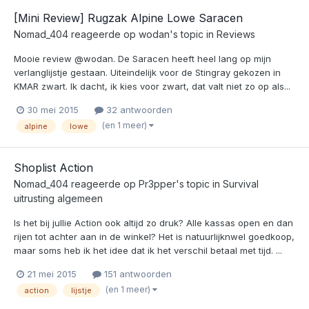
[Mini Review] Rugzak Alpine Lowe Saracen
Nomad_404
reageerde op
wodan
's topic in
Reviews
Mooie review @wodan. De Saracen heeft heel lang op mijn
verlanglijstje gestaan. Uiteindelijk voor de Stingray gekozen in
KMAR zwart. Ik dacht, ik kies voor zwart, dat valt niet zo op als...
30 mei 2015
32 antwoorden
(en 1 meer)
alpine
lowe
Shoplist Action
Nomad_404
reageerde op
Pr3pper
's topic in
Survival
uitrusting algemeen
Is het bij jullie Action ook altijd zo druk? Alle kassas open en dan
rijen tot achter aan in de winkel? Het is natuurlijknwel goedkoop,
maar soms heb ik het idee dat ik het verschil betaal met tijd. ...
21 mei 2015
151 antwoorden
(en 1 meer)
action
lijstje