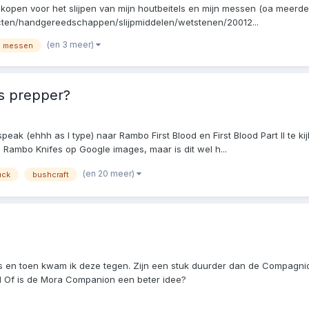
e kopen voor het slijpen van mijn houtbeitels en mijn messen (oa mee
ducten/handgereedschappen/slijpmiddelen/wetstenen/20012...
(en 3 meer)
messen
ls prepper?
eak (ehhh as I type) naar Rambo First Blood en First Blood Part II te kij
Rambo Knifes op Google images, maar is dit wel h...
(en 20 meer)
uck
bushcraft
es en toen kwam ik deze tegen. Zijn een stuk duurder dan de Compagnio
l Of is de Mora Companion een beter idee?