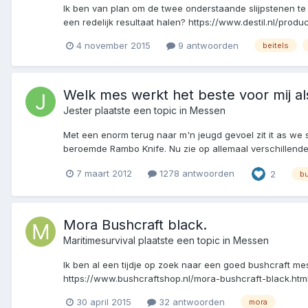
Ik ben van plan om de twee onderstaande slijpstenen t
een redelijk resultaat halen? https://www.destil.nl/pro
4 november 2015
9 antwoorden
beitels
Welk mes werkt het beste voor mij a
Jester
plaatste een topic in
Messen
Met een enorm terug naar m'n jeugd gevoel zit it as we sp
beroemde Rambo Knife. Nu zie op allemaal verschillende 
7 maart 2012
1278 antwoorden
2
b
Mora Bushcraft black.
Maritimesurvival
plaatste een topic in
Messen
Ik ben al een tijdje op zoek naar een goed bushcraft m
https://www.bushcraftshop.nl/mora-bushcraft-black.htm
30 april 2015
32 antwoorden
mora