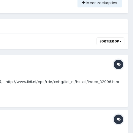
Meer zoekopties
SORTEER OP
,- http://www.lidl.nl/cps/rde/xchg/lidl_nl/hs.xsl/index_32996.htm