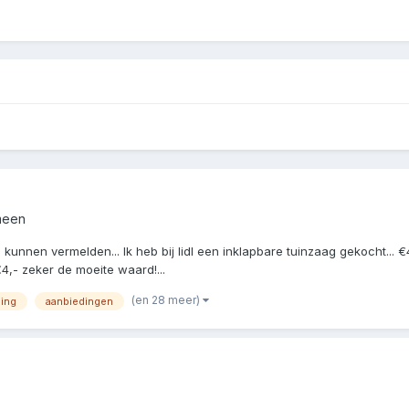
emeen
unnen vermelden... Ik heb bij lidl een inklapbare tuinzaag gekocht... €4
 €4,- zeker de moeite waard!...
(en 28 meer)
ing
aanbiedingen