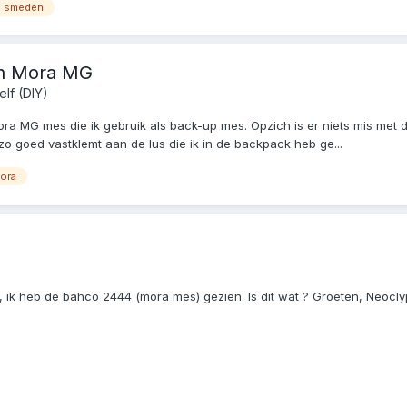
smeden
en Mora MG
elf (DIY)
a MG mes die ik gebruik als back-up mes. Opzich is er niets mis met 
 zo goed vastklemt aan de lus die ik in de backpack heb ge...
ora
, ik heb de bahco 2444 (mora mes) gezien. Is dit wat ? Groeten, Neocl