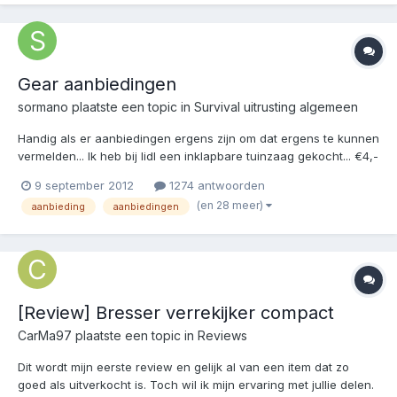
Gear aanbiedingen
sormano
plaatste een topic in
Survival uitrusting algemeen
Handig als er aanbiedingen ergens zijn om dat ergens te kunnen
vermelden... Ik heb bij lidl een inklapbare tuinzaag gekocht... €4,-
http://www.lidl.nl/cps/rde/xchg/lidl_nl/hs.xsl/index_32996.htm
9 september 2012
1274 antwoorden
Kwaliteit lijkt wel aardig, natuurlijk niet super maar voor €4,-
(en 28 meer)
aanbieding
aanbiedingen
zeker de moeite waard!...
[Review] Bresser verrekijker compact
CarMa97
plaatste een topic in
Reviews
Dit wordt mijn eerste review en gelijk al van een item dat zo
goed als uitverkocht is. Toch wil ik mijn ervaring met jullie delen.