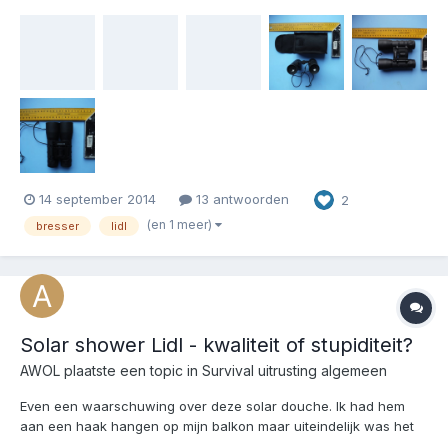
In het foldertje van de Lidl trof ik aan: Bresser Verrekijker 
Compact Design, ideaal voor wandelingen en uitstapjes 
Omkeerbare oogkappen, ook geschikt...
14 september 2014
13 antwoorden
2
(en 1 meer)
bresser
lidl
Solar shower Lidl - kwaliteit of stupiditeit?
AWOL
plaatste een topic in
Survival uitrusting algemeen
Even een waarschuwing over deze solar douche. Ik had hem
aan een haak hangen op mijn balkon maar uiteindelijk was het
geheel te zwaar om op zo'n enkel punt te hangen. De plastic