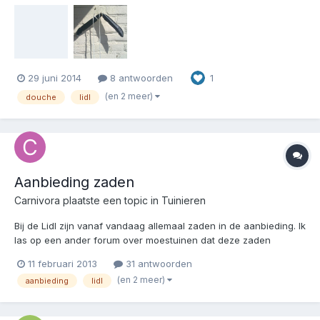
buis waaraan de zak hangt is geknikt, vervolgens zijn er rare
krachten op de zak gekomen en is, toen het materiaal zachter...
29 juni 2014
8 antwoorden
1
(en 2 meer)
douche
lidl
Aanbieding zaden
Carnivora
plaatste een topic in
Tuinieren
Bij de Lidl zijn vanaf vandaag allemaal zaden in de aanbieding. Ik
las op een ander forum over moestuinen dat deze zaden
voorheen alleen in de Lidl in Duitsland te koop waren en
11 februari 2013
31 antwoorden
kwalitatief goed. Ik heb vanochtend goed ingeslagen en veel zijn
(en 2 meer)
aanbieding
lidl
houdbaar tot 2014 en 2015. http://www.lidl.nl/cps/r...