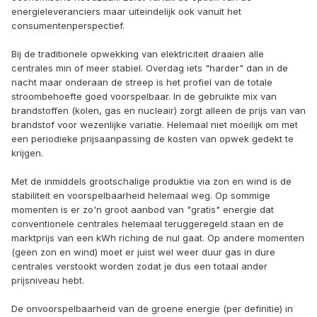
energieleveranciers maar uiteindelijk ook vanuit het
consumentenperspectief.
Bij de traditionele opwekking van elektriciteit draaien alle
centrales min of meer stabiel. Overdag iets "harder" dan in de
nacht maar onderaan de streep is het profiel van de totale
stroombehoefte goed voorspelbaar. In de gebruikte mix van
brandstoffen (kolen, gas en nucleair) zorgt alleen de prijs van van
brandstof voor wezenlijke variatie. Helemaal niet moeilijk om met
een periodieke prijsaanpassing de kosten van opwek gedekt te
krijgen.
Met de inmiddels grootschalige produktie via zon en wind is de
stabiliteit en voorspelbaarheid helemaal weg. Op sommige
momenten is er zo'n groot aanbod van "gratis" energie dat
conventionele centrales helemaal teruggeregeld staan en de
marktprijs van een kWh riching de nul gaat. Op andere momenten
(geen zon en wind) moet er juist wel weer duur gas in dure
centrales verstookt worden zodat je dus een totaal ander
prijsniveau hebt.
De onvoorspelbaarheid van de groene energie (per definitie) in