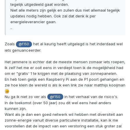
tegelijk uitgedeeld gaat worden.
Niet alle meters zijn gelijk en zullen dus niet allemaal tegelijk
updates nodig hebben. Ook zal dat denk ik per
energieleverancier gaan.
..
Zoals
het al keurig heeft uitgelegd is het inderdaad wel
@f150
iets genuanceerder.
Het jammere is echter dat de meeste mensen zomaar iets roepen,
Ik zelf het me er ooit eens in verdiept toen ik de mogelijkheid had
om er "gratis' 1 te krijgen met de plaatsing van zonnepanelen.
En heb toen gelijk een Raspberry Pi aan de P1 poort gehangen en
zie hoe klein de wereld is als ik een link zie naar matthijs kooijman
Nu ga ik niet zo ver als
in het verhaal van de risico's.
@f150
In de toekomst (over 50 jaar) zou dit wel eens heel anders
kunnen zijn.
Want als je dan een goed netwerk wil hebben met diversiteit aan
zonne-energie vanuit diverse particuliere installatie, kan ik me
voorstellen dat de impact van een verstoring een stuk groter zal