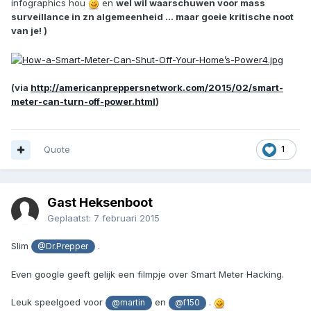
infographics hou
en
wel wil waarschuwen voor mass
surveillance in zn algemeenheid ... maar goeie kritische noot
van je! )
(via
http://americanpreppersnetwork.com/2015/02/smart-
meter-can-turn-off-power.html
)
Quote
1
Gast Heksenboot
Geplaatst:
7 februari 2015
Slim
.
@Dr.Prepper
Even google geeft gelijk een filmpje over Smart Meter Hacking.
Leuk speelgoed voor
en
.
@martin
@f150