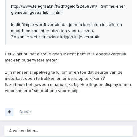
http://www.telegraaf.nl/tv/dft/geld/22458391/__Slimme_ener
giemeter_gevaarlijk___.html
In dit filmpje wordt verteld dat je hem kan laten installeren
maar hem kan laten uitzetten voor uitlezen.
Zo kan je wel zelf inzicht krijgen in je verbruik.
Het klinkt nu net alsof je geen inzicht hebt in je energieverbruik
met een ouderwetse meter.
Zijn mensen simpelweg te lui om af en toe dat deurtje van de
meterkast open te trekken en er eens op te kijken??
Ik zelf hou het gewoon maandelijks bij. Heb ik geen display in m'n
woonkamer of smartphone voor nodig.
Quote
4 weken later...