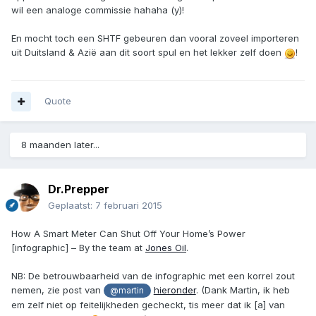
wil een analoge commissie hahaha (y)!
En mocht toch een SHTF gebeuren dan vooral zoveel importeren
uit Duitsland & Azië aan dit soort spul en het lekker zelf doen
!
Quote
8 maanden later...
Dr.Prepper
Geplaatst:
7 februari 2015
How A Smart Meter Can Shut Off Your Home’s Power
[infographic] – By the team at
Jones Oil
.
NB: De betrouwbaarheid van de infographic met een korrel zout
nemen, zie post van
hieronder
. (Dank Martin, ik heb
@martin
em zelf niet op feitelijkheden gecheckt, tis meer dat ik [a] van