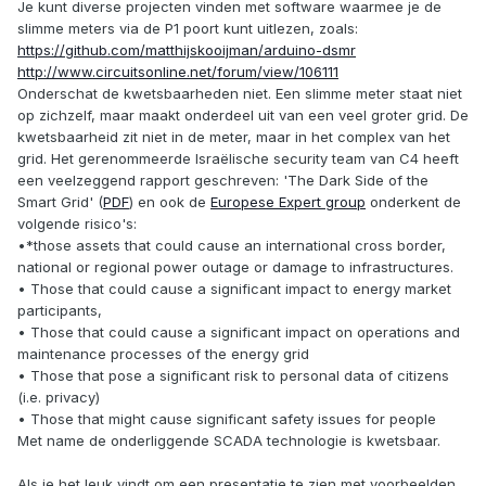
Je kunt diverse projecten vinden met software waarmee je de
slimme meters via de P1 poort kunt uitlezen, zoals:
https://github.com/matthijskooijman/arduino-dsmr
http://www.circuitsonline.net/forum/view/106111
Onderschat de kwetsbaarheden niet. Een slimme meter staat niet
op zichzelf, maar maakt onderdeel uit van een veel groter grid. De
kwetsbaarheid zit niet in de meter, maar in het complex van het
grid. Het gerenommeerde Israëlische security team van C4 heeft
een veelzeggend rapport geschreven: 'The Dark Side of the
Smart Grid' (
PDF
) en ook de
Europese Expert group
onderkent de
volgende risico's:
•*those assets that could cause an international cross border,
national or regional power outage or damage to infrastructures.
• Those that could cause a significant impact to energy market
participants,
• Those that could cause a significant impact on operations and
maintenance processes of the energy grid
• Those that pose a significant risk to personal data of citizens
(i.e. privacy)
• Those that might cause significant safety issues for people
Met name de onderliggende SCADA technologie is kwetsbaar.
Als je het leuk vindt om een presentatie te zien met voorbeelden