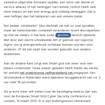
verkeerd uitgerolde firmware update, een vorm van denial of
service attacks of het verkrijgen van remote control heeft veel
meer impact en kan een energy grid volledig lamleggen. Dat is
veel heftiger dan het tamperen van een enkele meter.
Een beetje 'smokkelen' (dus diefstal) zal niet zo snel opvallen,
maar de meterstanden compleet veranderen levert discrepanties
op met de meters in het blok zoals
terecht opmerkt.
@martin
Met door een slecht ontwikkelde API of gebruik van logische
logins zou je energieverbruik zichtbaar kunnen worden voor
anderen. Of de sim kaart kan worden gebruikt voor andere
doeleinden.
Aan de andere kant zorgt een Smart grid ook weer voor een
betere continuiteit. Twee weken geleden heeft Stedin als eerste
ter wereld
het ondergronds zelfherstellend net
toegepast. Een
stroomuitval in Rotterdam werd daardoor teruggebracht van ca. 2
uur naar 18 seconden.
Als je echt meer wilt weten over de beveiliging meld je dan aan
voor de European Smart Grid Cyber Security conference in
Londen, 15 maart 2015. Er is een buitengewoon interessant