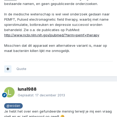
bestaande namen, en geen gepubliceerde onderzoeken.
In de medische wetenschap is wel veel onderzoek gedaan naar
PEMFT, Pulsed electromagnetic field therapy, waarbij met name
spierstimulatie, botbreuken en depressie succesvol worden
behandeld. Zie o.a. de publicaties op PubMed:
http://www.ncbi.nlm.nih.gov/pubmed/?term=pemf+therapy
Misschien dat dit apparaat een alternatieve variant is, maar op
maat bacteriën killen lijkt me onmogelijk.
Quote
luna1988
Geplaatst:
17 december 2013
@wodan
Je hebt het over een gefundeerde mening terwijl je mij een vraag
stelt en er zelf antwoord op geeft