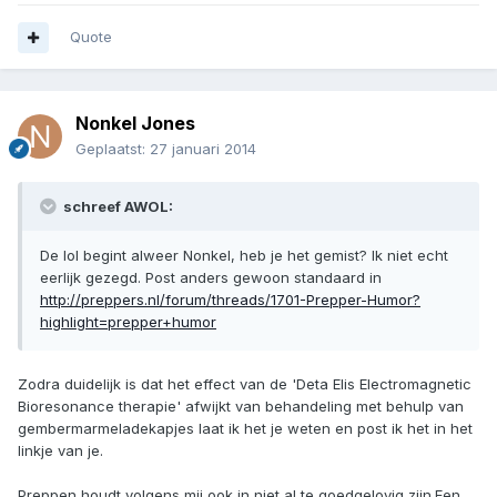
Quote
Nonkel Jones
Geplaatst:
27 januari 2014
schreef AWOL:
De lol begint alweer Nonkel, heb je het gemist? Ik niet echt
eerlijk gezegd. Post anders gewoon standaard in
http://preppers.nl/forum/threads/1701-Prepper-Humor?
highlight=prepper+humor
Zodra duidelijk is dat het effect van de 'Deta Elis Electromagnetic
Bioresonance therapie' afwijkt van behandeling met behulp van
gembermarmeladekapjes laat ik het je weten en post ik het in het
linkje van je.
Preppen houdt volgens mij ook in niet al te goedgelovig zijn.Een