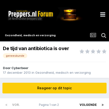
Gezondheid, medisch en verzorging
De tijd van antibiotica is over
geneeskunde
Door
Cyberbeer
17 december 2013
in
Gezondheid, medisch en verzorging
Reageer op dit topic
VOR.
Pagina 1 van 2
VOLGENDE