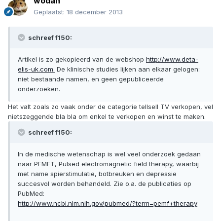
wodan
Geplaatst:
18 december 2013
schreef f150:
Artikel is zo gekopieerd van de webshop
http://www.deta-
elis-uk.com.
De klinische studies lijken aan elkaar gelogen:
niet bestaande namen, en geen gepubliceerde
onderzoeken.
Het valt zoals zo vaak onder de categorie tellsell TV verkopen, vel
nietszeggende bla bla om enkel te verkopen en winst te maken.
schreef f150:
In de medische wetenschap is wel veel onderzoek gedaan
naar PEMFT, Pulsed electromagnetic field therapy, waarbij
met name spierstimulatie, botbreuken en depressie
succesvol worden behandeld. Zie o.a. de publicaties op
PubMed:
http://www.ncbi.nlm.nih.gov/pubmed/?term=pemf+therapy