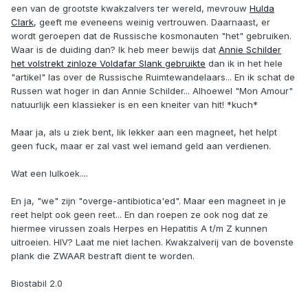
een van de grootste kwakzalvers ter wereld, mevrouw
Hulda
Clark
, geeft me eveneens weinig vertrouwen. Daarnaast, er
wordt geroepen dat de Russische kosmonauten "het" gebruiken.
Waar is de duiding dan? Ik heb meer bewijs dat
Annie Schilder
het volstrekt zinloze Voldafar Slank gebruikte
dan ik in het hele
"artikel" las over de Russische Ruimtewandelaars... En ik schat de
Russen wat hoger in dan Annie Schilder... Alhoewel "Mon Amour"
natuurlijk een klassieker is en een kneiter van hit! *kuch*
Maar ja, als u ziek bent, lik lekker aan een magneet, het helpt
geen fuck, maar er zal vast wel iemand geld aan verdienen.
Wat een lulkoek....
En ja, "we" zijn "overge-antibiotica'ed". Maar een magneet in je
reet helpt ook geen reet... En dan roepen ze ook nog dat ze
hiermee virussen zoals Herpes en Hepatitis A t/m Z kunnen
uitroeien. HIV? Laat me niet lachen. Kwakzalverij van de bovenste
plank die ZWAAR bestraft dient te worden.
Biostabil 2.0