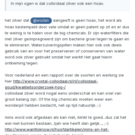
In mijn ogen is dat colloïdaal zilver ook een hoax.
het zilver dat
aangeeft is geen hoax, het word als
@wodan
hoax bestempeld door vele omdat er geen patent op zit en er dus
te weinig is te halen voor de big chemicals. Er zijn waterfilters die
met zilver geïmpregneerd zijn om bacterie groei tegen te gaan en
te elimineren. Waterzuiveringspillen maken hier ook ook deels
gebruik van en voor het preserveren of conserveren van water
word ook zilver gebruikt omdat het werkt! Het gaat hierin
ontkieming tegen.
Voor nederland en een rapport over de soorten en werking zie
hier
http://www.crystal-colloidaal.nl/nl/colloidaal-
goud/kwaliteitsonderzoek-hog-/
colloidaal zilver word nogal eens onderschat en kan snel van
groot belang zijn. Of the big chemicals moeten weer een
wonderpil hebben bedacht, net op tijd natuurlijk ;-)
mms word ook afgedaan als kan niet, klinkt te goed...dus zal het
wel niet kunnen bestaan...tjah wie heeft dan gelijk..., ;-)
http://www.wanttoknow.nl/hoofdartikelen/mms-en-het-