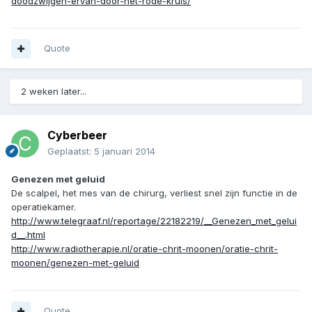
doodzwijgen-ervan-door-het-rode-kruis/
Quote
2 weken later...
Cyberbeer
Geplaatst:
5 januari 2014
Genezen met geluid
De scalpel, het mes van de chirurg, verliest snel zijn functie in de
operatiekamer.
http://www.telegraaf.nl/reportage/22182219/__Genezen_met_gelui
d__.html
http://www.radiotherapie.nl/oratie-chrit-moonen/oratie-chrit-
moonen/genezen-met-geluid
Quote