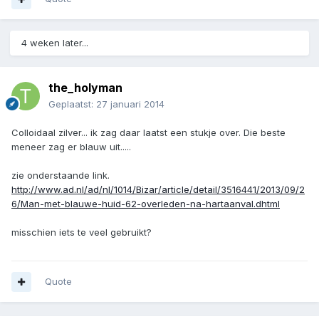
4 weken later...
the_holyman
Geplaatst:
27 januari 2014
Colloidaal zilver... ik zag daar laatst een stukje over. Die beste
meneer zag er blauw uit.....
zie onderstaande link.
http://www.ad.nl/ad/nl/1014/Bizar/article/detail/3516441/2013/09/2
6/Man-met-blauwe-huid-62-overleden-na-hartaanval.dhtml
misschien iets te veel gebruikt?
Quote