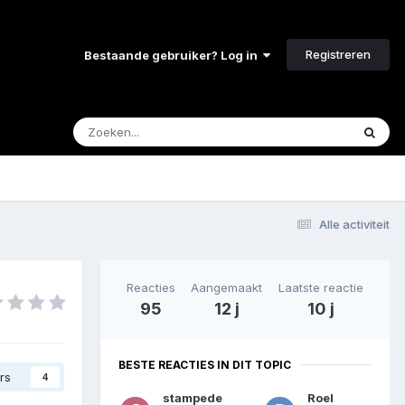
Registreren
Bestaande gebruiker? Log in
Alle activiteit
Reacties
Aangemaakt
Laatste reactie
95
12 j
10 j
BESTE REACTIES IN DIT TOPIC
rs
4
stampede
Roel