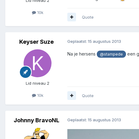
Lid niveau 2
10k
Quote
Keyser Suze
Geplaatst:
15 augustus 2013
Na je hersens
een g
@stampede
Lid niveau 2
10k
Quote
Johnny BravoNL
Geplaatst:
15 augustus 2013