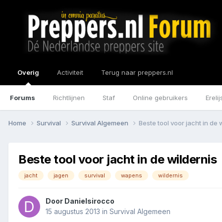
Overig
Activiteit
Terug naar preppers.nl
Forums
Richtlijnen
Staf
Online gebruikers
Erelij
Home
Survival
Survival Algemeen
Beste tool voor jacht in de 
Beste tool voor jacht in de wildernis
jacht
jagen
survival
wapens
wildernis
Door
Danielsirocco
15 augustus 2013
in
Survival Algemeen