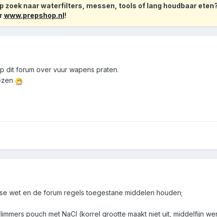
 zoek naar waterfilters, messen, tools of lang houdbaar eten
r
www.prepshop.nl
!
 niet op dit forum over vuur wapens praten.
lezen
ndse wet en de forum regels toegestane middelen houden;
mmers pouch met NaCl (korrel grootte maakt niet uit, middelfijn we