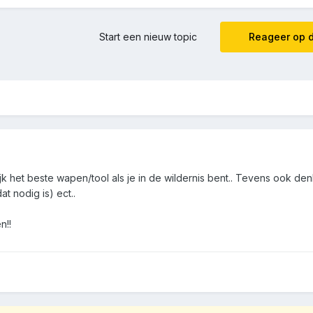
Start een nieuw topic
Reageer op d
jk het beste wapen/tool als je in de wildernis bent.. Tevens ook d
t nodig is) ect..
n!!