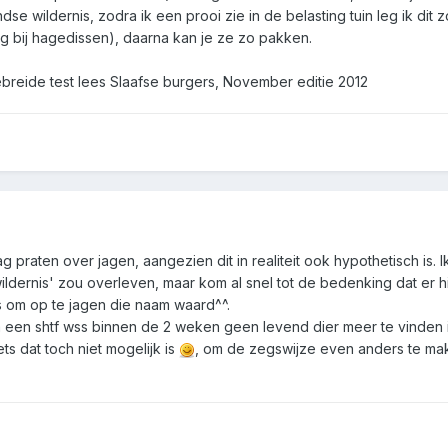
se wildernis, zodra ik een prooi zie in de belasting tuin leg ik dit 
tig bij hagedissen), daarna kan je ze zo pakken.
breide test lees Slaafse burgers, November editie 2012
mag praten over jagen, aangezien dit in realiteit ook hypothetisch is.
ildernis' zou overleven, maar kom al snel tot de bedenking dat er h
ets om op te jagen die naam waard^^.
a een shtf wss binnen de 2 weken geen levend dier meer te vinden is
ts dat toch niet mogelijk is
, om de zegswijze even anders te mak