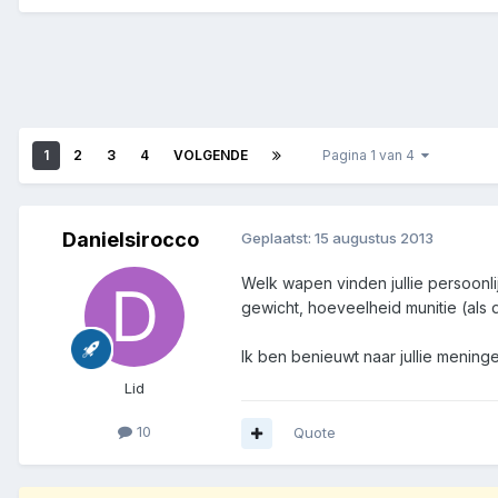
1
2
3
4
VOLGENDE
Pagina 1 van 4
Danielsirocco
Geplaatst:
15 augustus 2013
Welk wapen vinden jullie persoonli
gewicht, hoeveelheid munitie (als da
Ik ben benieuwt naar jullie meninge
Lid
10
Quote