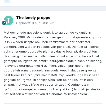
The lonely prepper
Geplaatst:
8 augustus 2013
Met gemengde gevoelens denk ik terug aan de vakantie in
Zweden, 1988. Mijn ouders hadden gehoord dat groente erg duur
is in Zweden (klopte ook, heb komkommers per decimeter
verkocht zien worden in plaats van per stuk). De hele tuin stond
vol met enorme courgette planten, dus je begrijpt, de vruchten
daarvan gingen met zijn allen mee op vakantie. Knackebrod met
geraspte courgette als ontbijt, courgettesalade tussen de middag,
's avonds courgette met rijst... Tien, vijftien jaar heeft mijn
courgettetrauma geduurd.. Inmiddels weet ik dat deze groente
best lekker kan zijn (mits met mate!), mijn voorkeur gaat uit naar
gegrilde courgette (in schijfjes/plakken op de BBQ of in een
grilpan, met wat olijfolie en peper en zout). Overigens zijn
gefrituurde courgettebloemen ook erg lekker (dan heb je later in
het seizoen wat minder van die enorme fallussymbolen).