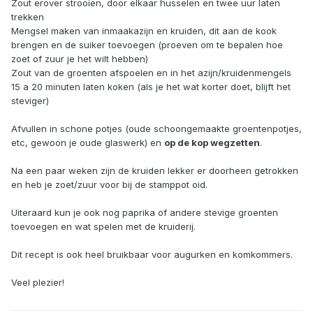
Zout erover strooien, door elkaar husselen en twee uur laten
trekken
Mengsel maken van inmaakazijn en kruiden, dit aan de kook
brengen en de suiker toevoegen (proeven om te bepalen hoe
zoet of zuur je het wilt hebben)
Zout van de groenten afspoelen en in het azijn/kruidenmengels
15 a 20 minuten laten koken (als je het wat korter doet, blijft het
steviger)
Afvullen in schone potjes (oude schoongemaakte groentenpotjes,
etc, gewoon je oude glaswerk) en
op de kop wegzetten
.
Na een paar weken zijn de kruiden lekker er doorheen getrokken
en heb je zoet/zuur voor bij de stamppot oid.
Uiteraard kun je ook nog paprika of andere stevige groenten
toevoegen en wat spelen met de kruiderij.
Dit recept is ook heel bruikbaar voor augurken en komkommers.
Veel plezier!