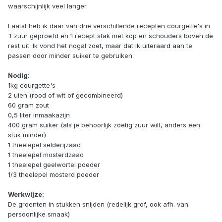
waarschijnlijk veel langer.
Laatst heb ik daar van drie verschillende recepten courgette's in
't zuur geproefd en 1 recept stak met kop en schouders boven de
rest uit. Ik vond het nogal zoet, maar dat ik uiteraard aan te
passen door minder suiker te gebruiken.
Nodig:
1kg courgette's
2 uien (rood of wit of gecombineerd)
60 gram zout
0,5 liter inmaakazijn
400 gram suiker (als je behoorlijk zoetig zuur wilt, anders een
stuk minder)
1 theelepel selderijzaad
1 theelepel mosterdzaad
1 theelepel geelwortel poeder
1/3 theelepel mosterd poeder
Werkwijze:
De groenten in stukken snijden (redelijk grof, ook afh. van
persoonlijke smaak)