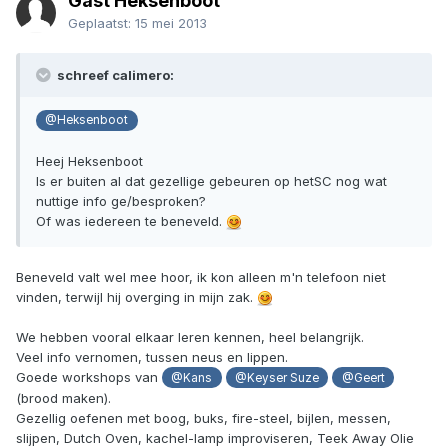
Gast Heksenboot
Geplaatst:
15 mei 2013
schreef calimero:
@Heksenboot
Heej Heksenboot
Is er buiten al dat gezellige gebeuren op hetSC nog wat
nuttige info ge/besproken?
Of was iedereen te beneveld.
Beneveld valt wel mee hoor, ik kon alleen m'n telefoon niet
vinden, terwijl hij overging in mijn zak.
We hebben vooral elkaar leren kennen, heel belangrijk.
Veel info vernomen, tussen neus en lippen.
Goede workshops van
@Kans
@Keyser Suze
@Geert
(brood maken).
Gezellig oefenen met boog, buks, fire-steel, bijlen, messen,
slijpen, Dutch Oven, kachel-lamp improviseren, Teek Away Olie