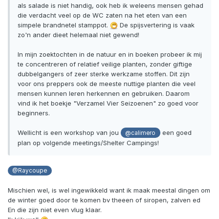
als salade is niet handig, ook heb ik weleens mensen gehad
die verdacht veel op de WC zaten na het eten van een
simpele brandnetel stamppot.
De spijsvertering is vaak
zo'n ander dieet helemaal niet gewend!
In mijn zoektochten in de natuur en in boeken probeer ik mij
te concentreren of relatief veilige planten, zonder giftige
dubbelgangers of zeer sterke werkzame stoffen. Dit zijn
voor ons preppers ook de meeste nuttige planten die veel
mensen kunnen leren herkennen en gebruiken. Daarom
vind ik het boekje "Verzamel Vier Seizoenen" zo goed voor
beginners.
Wellicht is een workshop van jou
een goed
@calimero
plan op volgende meetings/Shelter Campings!
@Raycoupe
Mischien wel, is wel ingewikkeld want ik maak meestal dingen om
de winter goed door te komen bv theeen of siropen, zalven ed
En die zijn niet even vlug klaar.