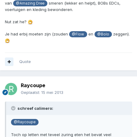
van
smeren (lekker en helpt), BOBs EDCs,
@Amazing Dree
voertuigen en kleding bewonderen.
Nut zat he?
Je had erbij moeten zijn (zouden
en
zeggen).
@Flow
@Bolo
Quote
Raycoupe
Geplaatst:
15 mei 2013
schreef calimero:
@Raycoupe
Toch op letten met teveel zuring eten het bevat veel