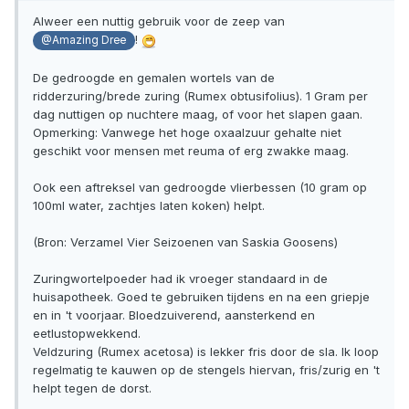
Alweer een nuttig gebruik voor de zeep van
!
@Amazing Dree
De gedroogde en gemalen wortels van de
ridderzuring/brede zuring (Rumex obtusifolius). 1 Gram per
dag nuttigen op nuchtere maag, of voor het slapen gaan.
Opmerking: Vanwege het hoge oxaalzuur gehalte niet
geschikt voor mensen met reuma of erg zwakke maag.
Ook een aftreksel van gedroogde vlierbessen (10 gram op
100ml water, zachtjes laten koken) helpt.
(Bron: Verzamel Vier Seizoenen van Saskia Goosens)
Zuringwortelpoeder had ik vroeger standaard in de
huisapotheek. Goed te gebruiken tijdens en na een griepje
en in 't voorjaar. Bloedzuiverend, aansterkend en
eetlustopwekkend.
Veldzuring (Rumex acetosa) is lekker fris door de sla. Ik loop
regelmatig te kauwen op de stengels hiervan, fris/zurig en 't
helpt tegen de dorst.