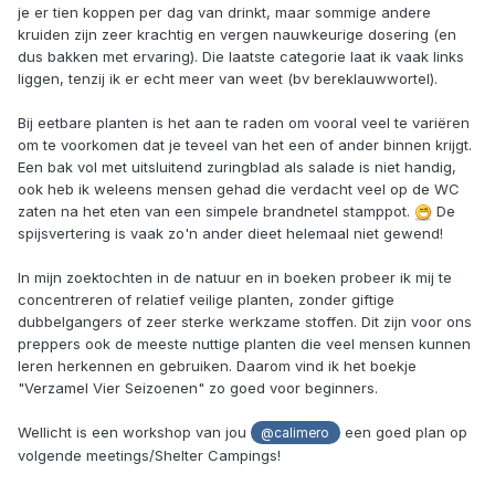
je er tien koppen per dag van drinkt, maar sommige andere
kruiden zijn zeer krachtig en vergen nauwkeurige dosering (en
dus bakken met ervaring). Die laatste categorie laat ik vaak links
liggen, tenzij ik er echt meer van weet (bv bereklauwwortel).
Bij eetbare planten is het aan te raden om vooral veel te variëren
om te voorkomen dat je teveel van het een of ander binnen krijgt.
Een bak vol met uitsluitend zuringblad als salade is niet handig,
ook heb ik weleens mensen gehad die verdacht veel op de WC
zaten na het eten van een simpele brandnetel stamppot.
De
spijsvertering is vaak zo'n ander dieet helemaal niet gewend!
In mijn zoektochten in de natuur en in boeken probeer ik mij te
concentreren of relatief veilige planten, zonder giftige
dubbelgangers of zeer sterke werkzame stoffen. Dit zijn voor ons
preppers ook de meeste nuttige planten die veel mensen kunnen
leren herkennen en gebruiken. Daarom vind ik het boekje
"Verzamel Vier Seizoenen" zo goed voor beginners.
Wellicht is een workshop van jou
een goed plan op
@calimero
volgende meetings/Shelter Campings!