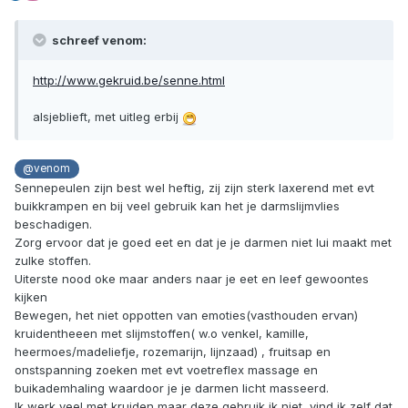
schreef venom:
http://www.gekruid.be/senne.html
alsjeblieft, met uitleg erbij
@venom
Sennepeulen zijn best wel heftig, zij zijn sterk laxerend met evt
buikkrampen en bij veel gebruik kan het je darmslijmvlies
beschadigen.
Zorg ervoor dat je goed eet en dat je je darmen niet lui maakt met
zulke stoffen.
Uiterste nood oke maar anders naar je eet en leef gewoontes
kijken
Bewegen, het niet oppotten van emoties(vasthouden ervan)
kruidentheeen met slijmstoffen( w.o venkel, kamille,
heermoes/madeliefje, rozemarijn, lijnzaad) , fruitsap en
onstspanning zoeken met evt voetreflex massage en
buikademhaling waardoor je je darmen licht masseerd.
Ik werk veel met kruiden maar deze gebruik ik niet, vind ik zelf dat