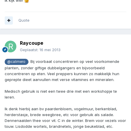
Ik kijk wel!
Quote
Raycoupe
Geplaatst:
16 mei 2013
: Bij voorbaat concentreren op veel voorkomende
@calimero
planten, zonder giftige dubbelgangers en bijvoorbeeld
concentreren op eten. Veel preppers kunnen zo makkelijk hun
geprepte dieet aanvullen met verse vitamines en mineralen.
Medisch gebruik is niet een twee drie met een workshopje te
leren.
Ik denk hierbij aan bv paardenbloem, vogelmuur, berkenblad,
herderstasje, brede weegbree, etc voor gebruik als salade.
Dennenaalden thee voor vit. C in de winter. Brem voor vezels voor
touw. Lisdodde wortels, brandnetels, jonge beukeblad, etc.