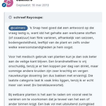
Geplaatst:
16 mei 2013
schreef Raycoupe:
: 'k Snap heel goed dat een antwoord op die
@calimero
vraag lastig is, want idd het gehalte aan werkzame stoffen
(of oxaalzuur) kan flink variëren, afhankelijk van seizoen,
bodemgesteldheid, leeftijd van de plant en zelfs onder
welke weersomstandigheden je hem oogst.
Voor het medisch gebruik van planten kun je dan ook beter
aan de veilige kant blijven. Een brandnetelthee is vrij
onschuldig, tenzij je er tien koppen per dag van drinkt, maar
sommige andere kruiden zijn zeer krachtig en vergen
nauwkeurige dosering (en dus bakken met ervaring). Die
laatste categorie laat ik vaak links liggen, tenzij ik er echt
meer van weet (bv bereklauwwortel).
Bij eetbare planten is het aan te raden om vooral veel te
variëren om te voorkomen dat je teveel van het een of
ander binnen krijgt. Een bak vol met uitsluitend zuringblad