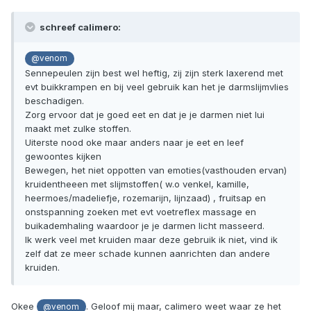
schreef calimero:
@venom
Sennepeulen zijn best wel heftig, zij zijn sterk laxerend met
evt buikkrampen en bij veel gebruik kan het je darmslijmvlies
beschadigen.
Zorg ervoor dat je goed eet en dat je je darmen niet lui
maakt met zulke stoffen.
Uiterste nood oke maar anders naar je eet en leef
gewoontes kijken
Bewegen, het niet oppotten van emoties(vasthouden ervan)
kruidentheeen met slijmstoffen( w.o venkel, kamille,
heermoes/madeliefje, rozemarijn, lijnzaad) , fruitsap en
onstspanning zoeken met evt voetreflex massage en
buikademhaling waardoor je je darmen licht masseerd.
Ik werk veel met kruiden maar deze gebruik ik niet, vind ik
zelf dat ze meer schade kunnen aanrichten dan andere
kruiden.
Okee
. Geloof mij maar, calimero weet waar ze het
@venom