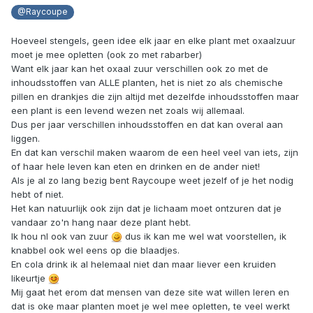
@Raycoupe
Hoeveel stengels, geen idee elk jaar en elke plant met oxaalzuur
moet je mee opletten (ook zo met rabarber)
Want elk jaar kan het oxaal zuur verschillen ook zo met de
inhoudsstoffen van ALLE planten, het is niet zo als chemische
pillen en drankjes die zijn altijd met dezelfde inhoudsstoffen maar
een plant is een levend wezen net zoals wij allemaal.
Dus per jaar verschillen inhoudsstoffen en dat kan overal aan
liggen.
En dat kan verschil maken waarom de een heel veel van iets, zijn
of haar hele leven kan eten en drinken en de ander niet!
Als je al zo lang bezig bent Raycoupe weet jezelf of je het nodig
hebt of niet.
Het kan natuurlijk ook zijn dat je lichaam moet ontzuren dat je
vandaar zo'n hang naar deze plant hebt.
Ik hou nl ook van zuur
dus ik kan me wel wat voorstellen, ik
knabbel ook wel eens op die blaadjes.
En cola drink ik al helemaal niet dan maar liever een kruiden
likeurtje
Mij gaat het erom dat mensen van deze site wat willen leren en
dat is oke maar planten moet je wel mee opletten, te veel werkt