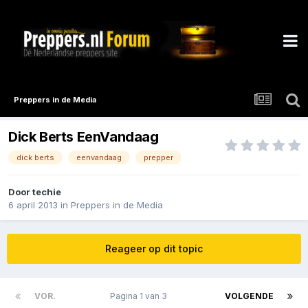
Preppers in de Media
Dick Berts EenVandaag
dick berts
eenvandaag
prepper
Door
techie
6 april 2013
in
Preppers in de Media
Reageer op dit topic
VOR.
Pagina 1 van 3
VOLGENDE