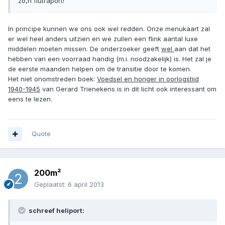
zo,n flutraport!
In principe kunnen we ons ook wel redden. Onze menukaart zal
er wel heel anders uitzien en we zullen een flink aantal luxe
middelen moeten missen. De onderzoeker geeft
wel
aan dat het
hebben van een voorraad handig (m.i. noodzakelijk) is. Het zal je
de eerste maanden helpen om de transitie door te komen.
Het niet onomstreden boek:
Voedsel en honger in oorlogstijd
1940-1945
van Gerard Trienekens is in dit licht ook interessant om
eens te lezen.
Quote
200m²
Geplaatst:
6 april 2013
schreef heliport: