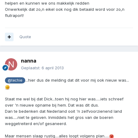
helpen en kunnen we ons makkelijk redden
Onwerkelijk dat zo,n eikel ook nog dik betaald word voor zo,n
flutraport!
Quote
nanna
Geplaatst:
6 april 2013
...hier dus de melding dat dit voor mij ook nieuw was...
@techie
Staat me wel bij dat Dick...toen hij nog hier was.....iets schreef
over 'n nieuwe opname bij hem. Dat was dit dus.
Dan te bedenken dat Nederland ooit 'n zelfvoorzienend land
was.....niet te geloven. Inmiddels het gros van de boeren
weggetreiterd en/of gesaneerd.
Maar mensen slaap rustig....alles loopt volgens plan.....