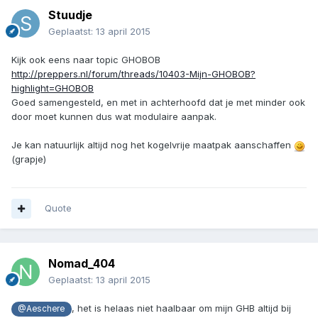
Stuudje
Geplaatst:
13 april 2015
Kijk ook eens naar topic GHOBOB
http://preppers.nl/forum/threads/10403-Mijn-GHOBOB?
highlight=GHOBOB
Goed samengesteld, en met in achterhoofd dat je met minder ook
door moet kunnen dus wat modulaire aanpak.
Je kan natuurlijk altijd nog het kogelvrije maatpak aanschaffen
(grapje)
Quote
Nomad_404
Geplaatst:
13 april 2015
, het is helaas niet haalbaar om mijn GHB altijd bij
@Aeschere