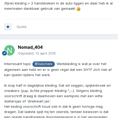
(fijne) kleding + 2 handdoeken in de auto liggen en daar heb ik al
meermalen dankbaar gebruik van gemaakt
Quote
Nomad_404
Geplaatst:
13 april 2015
Interresant topic
. Werkkleding is wat je over het
@Aeschere
algemeen aan hebt en er is geen regel dat een SHTF zich niet af
kan spelen tijdens het werk.
Ik loop half in dagelijkse kleding. Dat wil zeggen, spijkerbroek en
sneakers (yup, échte prepper kleding ^_~). Volgens kleding
voorschrift draag ik daarboven een werkpolo met een witte
doktersjas of 'driekwart jas'.
Het keding voorschrift houd ook in dat ik geen horloge mag
dragen. Dat laatste spijt mij ten zeerste, temeer bewezen is dat
een goede handhygiene doorslaggevend is in het verspreiden