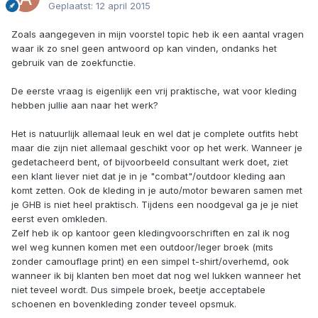
Geplaatst:
12 april 2015
Zoals aangegeven in mijn voorstel topic heb ik een aantal vragen
waar ik zo snel geen antwoord op kan vinden, ondanks het
gebruik van de zoekfunctie.
De eerste vraag is eigenlijk een vrij praktische, wat voor kleding
hebben jullie aan naar het werk?
Het is natuurlijk allemaal leuk en wel dat je complete outfits hebt
maar die zijn niet allemaal geschikt voor op het werk. Wanneer je
gedetacheerd bent, of bijvoorbeeld consultant werk doet, ziet
een klant liever niet dat je in je "combat"/outdoor kleding aan
komt zetten. Ook de kleding in je auto/motor bewaren samen met
je GHB is niet heel praktisch. Tijdens een noodgeval ga je je niet
eerst even omkleden.
Zelf heb ik op kantoor geen kledingvoorschriften en zal ik nog
wel weg kunnen komen met een outdoor/leger broek (mits
zonder camouflage print) en een simpel t-shirt/overhemd, ook
wanneer ik bij klanten ben moet dat nog wel lukken wanneer het
niet teveel wordt. Dus simpele broek, beetje acceptabele
schoenen en bovenkleding zonder teveel opsmuk.