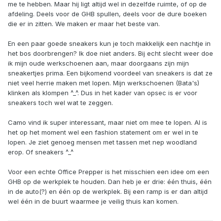
me te hebben. Maar hij ligt altijd wel in dezelfde ruimte, of op de
afdeling. Deels voor de GHB spullen, deels voor de dure boeken
die er in zitten. We maken er maar het beste van.
En een paar goede sneakers kun je toch makkelijk een nachtje in
het bos doorbrengen? Ik doe niet anders. Bij echt slecht weer doe
ik mijn oude werkschoenen aan, maar doorgaans zijn mijn
sneakertjes prima. Een bijkomend voordeel van sneakers is dat ze
niet veel herrie maken met lopen. Mijn werkschoenen (Bata's)
klinken als klompen ^_^. Dus in het kader van opsec is er voor
sneakers toch wel wat te zeggen.
Camo vind ik super interessant, maar niet om mee te lopen. Al is
het op het moment wel een fashion statement om er wel in te
lopen. Je ziet genoeg mensen met tassen met nep woodland
erop. Of sneakers ^_^
Voor een echte Office Prepper is het misschien een idee om een
GHB op de werkplek te houden. Dan heb je er drie: één thuis, één
in de auto(?) en één op de werkplek. Bij een ramp is er dan altijd
wel één in de buurt waarmee je veilig thuis kan komen.