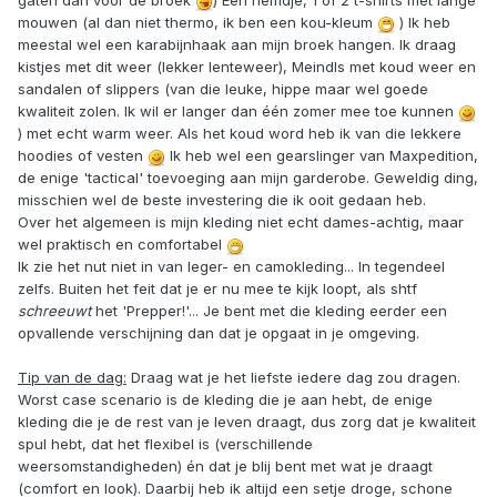
gaten dan voor de broek
) Een hemdje, 1 of 2 t-shirts met lange
mouwen (al dan niet thermo, ik ben een kou-kleum
) Ik heb
meestal wel een karabijnhaak aan mijn broek hangen. Ik draag
kistjes met dit weer (lekker lenteweer), Meindls met koud weer en
sandalen of slippers (van die leuke, hippe maar wel goede
kwaliteit zolen. Ik wil er langer dan één zomer mee toe kunnen
) met echt warm weer. Als het koud word heb ik van die lekkere
hoodies of vesten
Ik heb wel een gearslinger van Maxpedition,
de enige 'tactical' toevoeging aan mijn garderobe. Geweldig ding,
misschien wel de beste investering die ik ooit gedaan heb.
Over het algemeen is mijn kleding niet echt dames-achtig, maar
wel praktisch en comfortabel
Ik zie het nut niet in van leger- en camokleding... In tegendeel
zelfs. Buiten het feit dat je er nu mee te kijk loopt, als shtf
schreeuwt
het 'Prepper!'... Je bent met die kleding eerder een
opvallende verschijning dan dat je opgaat in je omgeving.
Tip van de dag:
Draag wat je het liefste iedere dag zou dragen.
Worst case scenario is de kleding die je aan hebt, de enige
kleding die je de rest van je leven draagt, dus zorg dat je kwaliteit
spul hebt, dat het flexibel is (verschillende
weersomstandigheden) én dat je blij bent met wat je draagt
(comfort en look). Daarbij heb ik altijd een setje droge, schone