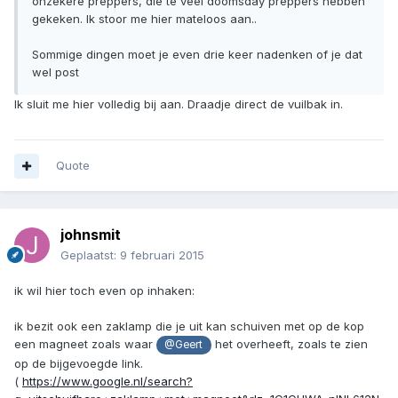
onzekere preppers, die te veel doomsday preppers hebben
gekeken. Ik stoor me hier mateloos aan..
Sommige dingen moet je even drie keer nadenken of je dat
wel post
Ik sluit me hier volledig bij aan. Draadje direct de vuilbak in.
Quote
johnsmit
Geplaatst:
9 februari 2015
ik wil hier toch even op inhaken:
ik bezit ook een zaklamp die je uit kan schuiven met op de kop
een magneet zoals waar
het overheeft, zoals te zien
@Geert
op de bijgevoegde link.
(
https://www.google.nl/search?