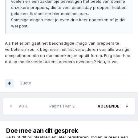
voelen en een zaklampje bevestigen het beeld van domme
onzekere preppers, die te veel doomsday preppers hebben
gekeken. Ik stoor me hier mateloos aan..
Sommige dingen moet je even drie keer nadenken of je dat
wel post
Als het er om gaat het beschadigde imago van preppers te
verbeteren zou ik beginnen met het verwijderen van alle wazige
complottheorieën en doemdenkerijen op dit forum. Enig idee hoe
dat op meelezende buitenstaanders overkomt? Nou, ik wel.
Quote
VOR.
Pagina 1 van 2
VOLGENDE
Doe mee aan dit gesprek
Je kunt dit nu plaatsen en later registreren. Indien je reeds een