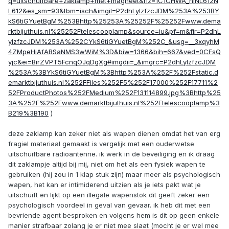
q=uitschuifbare+zaklamp+met+magneet&rlz=1C1CHWA_nlNL612N
L612&es_sm=93&tbm=isch&imgil=P2dhLylzfzcJDM%253A%253BY
kS6tiGYuetBgM%253Bhttp%25253A%25252F%25252Fwww.dema
rktbijuthuis.nl%25252Ftelescooplamp&source=iu&pf=m&fir=P2dhL
ylzfzcJDM%253A%252CYkS6tiGYuetBgM%252C_&usg=__3xqyhM
4ZMpeHiAfABSaNMS3wWiM%3D&biw=1366&bih=667&ved=0CFsQ
yjc&ei=BirZVPT5FcnqOJqDgXg#imgdii=_&imgrc=P2dhLylzfzcJDM
%253A%3BYkS6tiGYuetBgM%3Bhttp%253A%252F%252Fstatic.d
emarktbijuthuis.nl%252FFiles%252F5%252F17000%252F17711%2
52FProductPhotos%252FMedium%252F131114899.jpg%3Bhttp%25
3A%252F%252Fwww.demarktbijuthuis.nl%252Ftelescooplamp%3
B219%3B190
)
deze zaklamp kan zeker niet als wapen dienen omdat het van erg
fragiel materiaal gemaakt is vergelijk met een ouderwetse
uitschuifbare radioantenne. ik werk in de beveiliging en ik draag
dit zaklampje altijd bij mij, niet om het als een fysiek wapen te
gebruiken (hij zou in 1 klap stuk zijn) maar meer als psychologisch
wapen, het kan er intimiderend uitzien als je iets pakt wat je
uitschuift en lijkt op een illegale wapenstok dit geeft zeker een
psychologisch voordeel in geval van gevaar. ik heb dit met een
bevriende agent besproken en volgens hem is dit op geen enkele
manier strafbaar zolang je er niet mee slaat (mocht je er wel mee