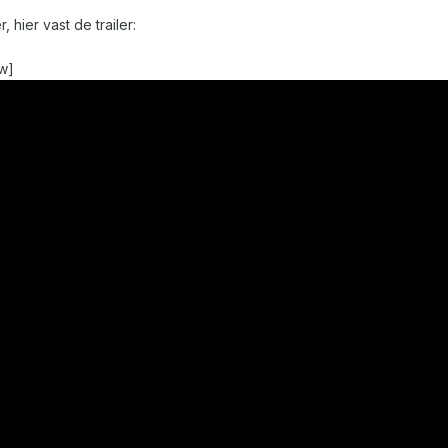
hier vast de trailer:
w]