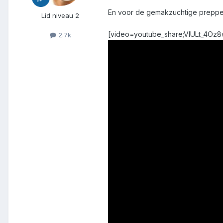
En voor de gemakzuchtige prepper, 
Lid niveau 2
[video=youtube_share;VlULt_4Oz8
2.7k