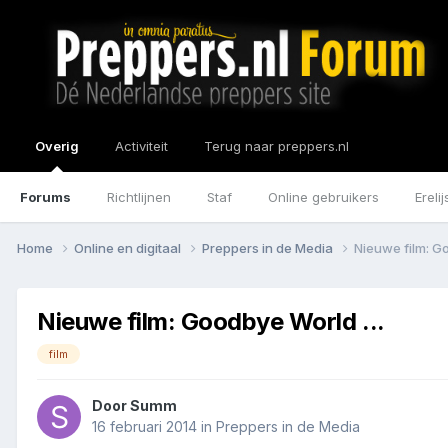
Overig
Activiteit
Terug naar preppers.nl
Forums
Richtlijnen
Staf
Online gebruikers
Erelij
Home
Online en digitaal
Preppers in de Media
Nieuwe film: Go
Nieuwe film: Goodbye World ...
film
Door
Summ
16 februari 2014
in
Preppers in de Media