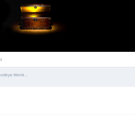
st
odbye World ...