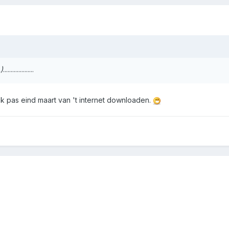
)
....................
ijk pas eind maart van 't internet downloaden.