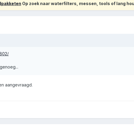
odpakketen
Op zoek naar waterfilters, messen, tools of lang h
2802/
 genoeg...
ven aangevraagd.