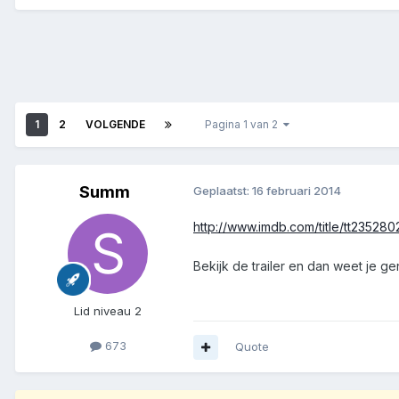
1
2
VOLGENDE
Pagina 1 van 2
Summ
Geplaatst:
16 februari 2014
http://www.imdb.com/title/tt235280
Bekijk de trailer en dan weet je ge
Lid niveau 2
673
Quote