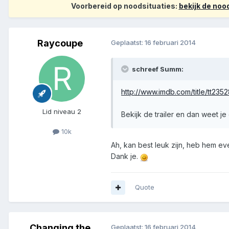
Voorbereid op noodsituaties:
bekijk de no
Raycoupe
Geplaatst:
16 februari 2014
schreef Summ:
http://www.imdb.com/title/tt235
Lid niveau 2
Bekijk de trailer en dan weet je
10k
Ah, kan best leuk zijn, heb hem e
Dank je.
Quote
Changing the
Geplaatst:
16 februari 2014