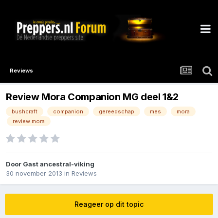
Reviews
Review Mora Companion MG deel 1&2
bushcraft
companion
gereedschap
mes
mora
review mora
Door Gast ancestral-viking
30 november 2013
in
Reviews
Reageer op dit topic