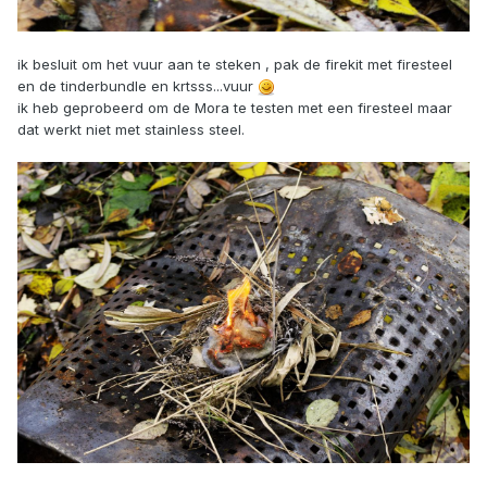
ik besluit om het vuur aan te steken , pak de firekit met firesteel
en de tinderbundle en krtsss...vuur
ik heb geprobeerd om de Mora te testen met een firesteel maar
dat werkt niet met stainless steel.