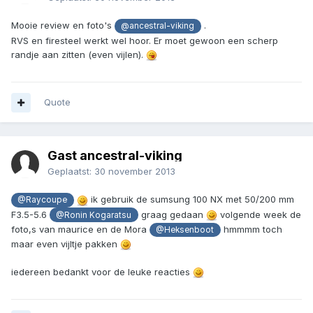
Mooie review en foto's
.
@ancestral-viking
RVS en firesteel werkt wel hoor. Er moet gewoon een scherp
randje aan zitten (even vijlen).
Quote
Gast ancestral-viking
Geplaatst:
30 november 2013
ik gebruik de sumsung 100 NX met 50/200 mm
@Raycoupe
F3.5-5.6
graag gedaan
volgende week de
@Ronin Kogaratsu
foto,s van maurice en de Mora
hmmmm toch
@Heksenboot
maar even vijltje pakken
iedereen bedankt voor de leuke reacties