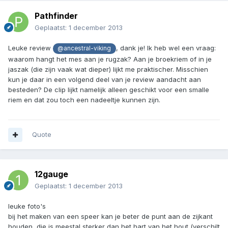
Pathfinder
Geplaatst:
1 december 2013
Leuke review
, dank je! Ik heb wel een vraag:
@ancestral-viking
waarom hangt het mes aan je rugzak? Aan je broekriem of in je
jaszak (die zijn vaak wat dieper) lijkt me praktischer. Misschien
kun je daar in een volgend deel van je review aandacht aan
besteden? De clip lijkt namelijk alleen geschikt voor een smalle
riem en dat zou toch een nadeeltje kunnen zijn.
Quote
12gauge
Geplaatst:
1 december 2013
leuke foto's
bij het maken van een speer kan je beter de punt aan de zijkant
houden, die is meestal sterker dan het hart van het hout (verschilt