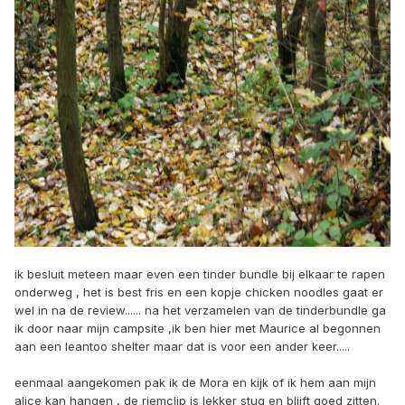
ik besluit meteen maar even een tinder bundle bij elkaar te rapen
onderweg , het is best fris en een kopje chicken noodles gaat er
wel in na de review...... na het verzamelen van de tinderbundle ga
ik door naar mijn campsite ,ik ben hier met Maurice al begonnen
aan een leantoo shelter maar dat is voor een ander keer.....
eenmaal aangekomen pak ik de Mora en kijk of ik hem aan mijn
alice kan hangen , de riemclip is lekker stug en blijft goed zitten.