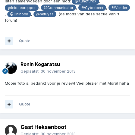
laten samenvoegen door een mod:
,
@Kungfufox
,
,
,
@leidseprepper
@Communicator
@Cyberbeer
@Vlinder
,
,
. (de mods van deze sectie van 't
@Chinook
@netuyas
forum)
Quote
Ronin Kogaratsu
Geplaatst:
30 november 2013
Mooie foto s, bedankt voor je review! Veel plezier met Mora! haha
Quote
Gast Heksenboot
Geplaatst:
30 november 2013