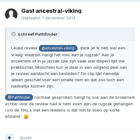
Gast ancestral-viking
Geplaatst:
1 december 2013
schreef Pathfinder:
Leuke review
, dank je! Ik heb wel een
@ancestral-viking
vraag: waarom hangt het mes aan je rugzak? Aan je
broekriem of in je jaszak (die zijn vaak wat dieper) lijkt me
praktischer. Misschien kun je daar in een volgend deel van
je review aandacht aan besteden? De clip lijkt namelijk
alleen geschikt voor een smalle riem en dat zou toch een
nadeeltje kunnen zijn.
normaal gesproken hangt hij ook aan de broekriem
@Pathfinder
echter voor de review had ik hem even aan de rugzak gehangen
i.v.m de foto,s met een telelens is dat niet te doen op korte
afstand .
Quote