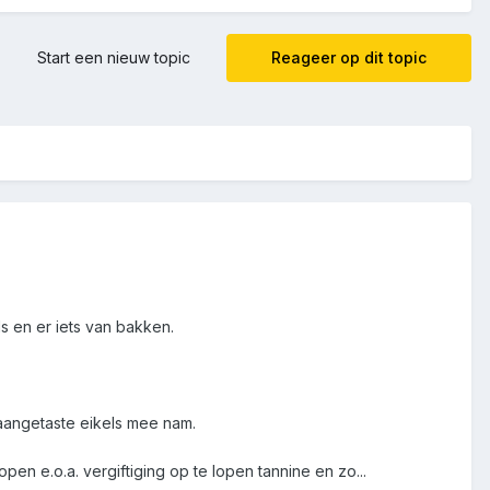
Start een nieuw topic
Reageer op dit topic
s en er iets van bakken.
aangetaste eikels mee nam.
pen e.o.a. vergiftiging op te lopen tannine en zo...