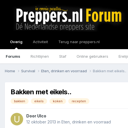
Overig
Activiteit
Terug naar preppers.nl
Forums
Richtlijnen
Staf
Online gebruikers
Erelij
Home
Survival
Eten, drinken en voorraad
Bakken met eikels..
Bakken met eikels..
bakken
eikels
koken
recepten
Door
Ulco
12 oktober 2013
in
Eten, drinken en voorraad