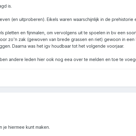
gd is.
roeven (en uitproberen). Eikels waren waarschijnlijk in de prehistor
s pletten en fijnmalen, om vervolgens uit te spoelen in bv een soor
door zo'n zak (gewoven van brede grassen en riet) gewoon in een 
ggen. Daarna was het igv houdbaar tot het volgende voorjaar.
bben andere leden hier ook nog eea over te melden en toe te voeg
n je hiermee kunt maken.