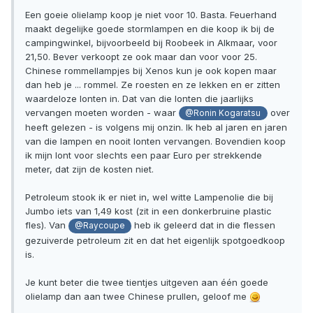
Een goeie olielamp koop je niet voor 10. Basta. Feuerhand
maakt degelijke goede stormlampen en die koop ik bij de
campingwinkel, bijvoorbeeld bij Roobeek in Alkmaar, voor
21,50. Bever verkoopt ze ook maar dan voor voor 25.
Chinese rommellampjes bij Xenos kun je ook kopen maar
dan heb je ... rommel. Ze roesten en ze lekken en er zitten
waardeloze lonten in. Dat van die lonten die jaarlijks
vervangen moeten worden - waar
over
@Ronin Kogaratsu
heeft gelezen - is volgens mij onzin. Ik heb al jaren en jaren
van die lampen en nooit lonten vervangen. Bovendien koop
ik mijn lont voor slechts een paar Euro per strekkende
meter, dat zijn de kosten niet.
Petroleum stook ik er niet in, wel witte Lampenolie die bij
Jumbo iets van 1,49 kost (zit in een donkerbruine plastic
fles). Van
heb ik geleerd dat in die flessen
@Raycoupe
gezuiverde petroleum zit en dat het eigenlijk spotgoedkoop
is.
Je kunt beter die twee tientjes uitgeven aan één goede
olielamp dan aan twee Chinese prullen, geloof me