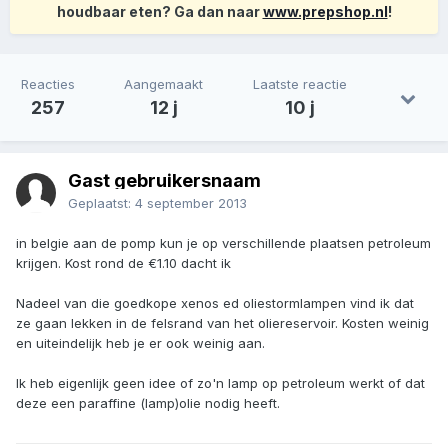
houdbaar eten? Ga dan naar
www.prepshop.nl
!
Reacties
Aangemaakt
Laatste reactie
257
12 j
10 j
Gast gebruikersnaam
Geplaatst:
4 september 2013
in belgie aan de pomp kun je op verschillende plaatsen petroleum
krijgen. Kost rond de €1.10 dacht ik
Nadeel van die goedkope xenos ed oliestormlampen vind ik dat
ze gaan lekken in de felsrand van het oliereservoir. Kosten weinig
en uiteindelijk heb je er ook weinig aan.
Ik heb eigenlijk geen idee of zo'n lamp op petroleum werkt of dat
deze een paraffine (lamp)olie nodig heeft.