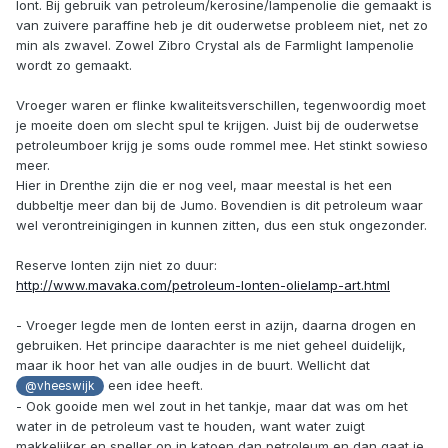
lont. Bij gebruik van petroleum/kerosine/lampenolie die gemaakt is
van zuivere paraffine heb je dit ouderwetse probleem niet, net zo
min als zwavel. Zowel Zibro Crystal als de Farmlight lampenolie
wordt zo gemaakt.
Vroeger waren er flinke kwaliteitsverschillen, tegenwoordig moet
je moeite doen om slecht spul te krijgen. Juist bij de ouderwetse
petroleumboer krijg je soms oude rommel mee. Het stinkt sowieso
meer.
Hier in Drenthe zijn die er nog veel, maar meestal is het een
dubbeltje meer dan bij de Jumo. Bovendien is dit petroleum waar
wel verontreinigingen in kunnen zitten, dus een stuk ongezonder.
Reserve lonten zijn niet zo duur:
http://www.mavaka.com/petroleum-lonten-olielamp-art.html
- Vroeger legde men de lonten eerst in azijn, daarna drogen en
gebruiken. Het principe daarachter is me niet geheel duidelijk,
maar ik hoor het van alle oudjes in de buurt. Wellicht dat
een idee heeft.
@vheeswijk
- Ook gooide men wel zout in het tankje, maar dat was om het
water in de petroleum vast te houden, want water zuigt
makkelijker en sneller op in katoen dan petroleum en dan gaat je