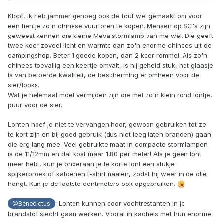
Klopt, ik heb jammer genoeg ook de fout wel gemaakt om voor
een tientje zo'n chinese vuurtoren te kopen. Mensen op SC's zijn
geweest kennen die kleine Meva stormlamp van me wel. Die geeft
twee keer zoveel licht en warmte dan zo'n enorme chinees uit de
campingshop. Beter 1 goede kopen, dan 2 keer rommel. Als zo'n
chinees toevallig een keertje omvalt, is hij geheid stuk, het glaasje
is van beroerde kwaliteit, de bescherming er omheen voor de
sier/looks.
Wat je helemaal moet vermijden zijn die met zo'n klein rond lontje,
puur voor de sier.
Lonten hoef je niet te vervangen hoor, gewoon gebruiken tot ze
te kort zijn en bij goed gebruik (dus niet leeg laten branden) gaan
die erg lang mee. Veel gebruikte maat in compacte stormlampen
is de 11/12mm en dat kost maar 1,80 per meter! Als je geen lont
meer hebt, kun je onderaan je te korte lont een stukje
spijkerbroek of katoenen t-shirt naaien, zodat hij weer in de olie
hangt. Kun je de laatste centimeters ook opgebruiken.
: Lonten kunnen door vochtrestanten in je
@Benedictus
brandstof slecht gaan werken. Vooral in kachels met hun enorme