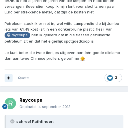
onzin. Ik heb al jaren en jaren van die lampen en nooit lonten
vervangen. Bovendien koop ik mijn lont voor slechts een paar
Euro per strekkende meter, dat zijn de kosten niet.
Petroleum stook ik er niet in, wel witte Lampenolie die bij Jumbo
iets van €1,49 kost (zit in een donkerbruine plastic fles). Van
heb ik geleerd dat in die flessen gezuiverde
@Raycoupe
petroleum zit en dat het eigenlijk spotgoedkoop is.
Je kunt beter die twee tientjes uitgeven aan één goede olielamp
dan aan twee Chinese prullen, geloof me
Quote
3
Raycoupe
Geplaatst:
4 september 2013
schreef Pathfinder: