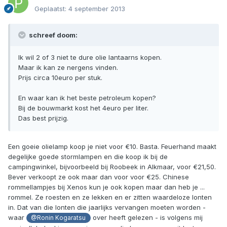
Geplaatst:
4 september 2013
schreef doom:
Ik wil 2 of 3 niet te dure olie lantaarns kopen.
Maar ik kan ze nergens vinden.
Prijs circa 10euro per stuk.
En waar kan ik het beste petroleum kopen?
Bij de bouwmarkt kost het 4euro per liter.
Das best prijzig.
Een goeie olielamp koop je niet voor €10. Basta. Feuerhand maakt
degelijke goede stormlampen en die koop ik bij de
campingwinkel, bijvoorbeeld bij Roobeek in Alkmaar, voor €21,50.
Bever verkoopt ze ook maar dan voor voor €25. Chinese
rommellampjes bij Xenos kun je ook kopen maar dan heb je ...
rommel. Ze roesten en ze lekken en er zitten waardeloze lonten
in. Dat van die lonten die jaarlijks vervangen moeten worden -
waar
over heeft gelezen - is volgens mij
@Ronin Kogaratsu