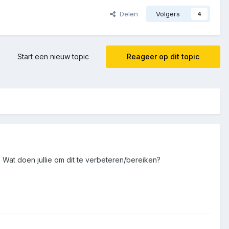
Delen
Volgers
4
Start een nieuw topic
Reageer op dit topic
. Wat doen jullie om dit te verbeteren/bereiken?