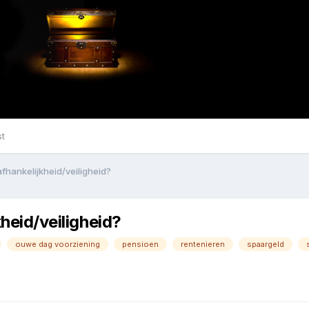
st
afhankelijkheid/veiligheid?
kheid/veiligheid?
ouwe dag voorziening
pensioen
rentenieren
spaargeld