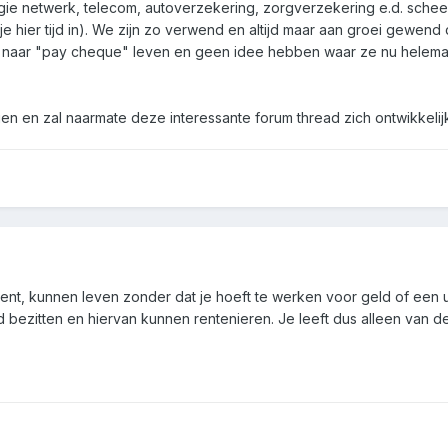
e netwerk, telecom, autoverzekering, zorgverzekering e.d. scheelt
 je hier tijd in). We zijn zo verwend en altijd maar aan groei gewen
naar "pay cheque" leven en geen idee hebben waar ze nu helemaa
en en zal naarmate deze interessante forum thread zich ontwikkelijk
kent, kunnen leven zonder dat je hoeft te werken voor geld of een 
ezitten en hiervan kunnen rentenieren. Je leeft dus alleen van de r