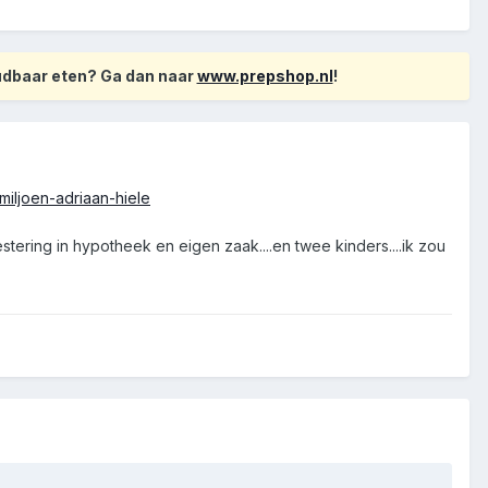
oudbaar eten? Ga dan naar
www.prepshop.nl
!
ljoen-adriaan-hiele
tering in hypotheek en eigen zaak....en twee kinders....ik zou