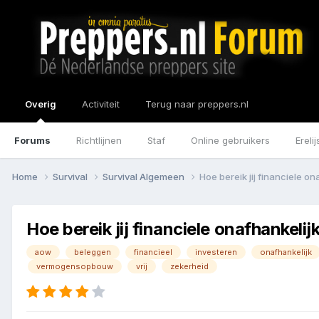
Overig
Activiteit
Terug naar preppers.nl
Forums
Richtlijnen
Staf
Online gebruikers
Erelij
Home
Survival
Survival Algemeen
Hoe bereik jij financiele on
Hoe bereik jij financiele onafhankelij
aow
beleggen
financieel
investeren
onafhankelijk
vermogensopbouw
vrij
zekerheid