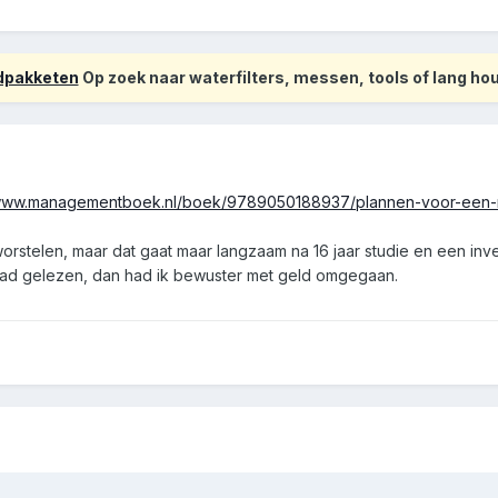
odpakketen
Op zoek naar waterfilters, messen, tools of lang h
/www.managementboek.nl/boek/9789050188937/plannen-voor-een-mi
orstelen, maar dat gaat maar langzaam na 16 jaar studie en een inves
 had gelezen, dan had ik bewuster met geld omgegaan.