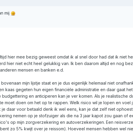
an mij
altijd hier mee bezig geweest omdat ik al snel door had dat ik niet 
rd hier niet echt heel gelukkig van. Ik ben daarom altijd en nog bez
an anderen mensen en banken e.d.
enaan mijn lijstje staat en je dus eigenlijk helemaal niet onafhanke
 kaas gegeten hun eigen financiële administratie en daar gaat het
udgettering en anticiperen kan je ver komen. Als je realistische doe
ite moet doen om het op te rappen. Welk risico wil je lopen en voel 
e daar voor betaald denk ik wel eens, kan je dat zelf niet ophoeste
ring nemen op je stofzuiger als die na 3 jaar kapot zou gaan of ee
ico's op mijn zorgverzekering en autoverzekeringen. Een reisverzek
 bent zo 5% kwijt over je reissom). Hoeveel mensen hebben wel ni