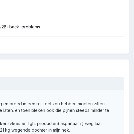
%2B+back+problems
ang en breed in een rolstoel zou hebben moeten zitten.
aten. en toen bleken ook die pijnen steeds minder te
arkensvlees en light producten( aspartaam ) weg laat
 21 kg wegende dochter in mijn nek.