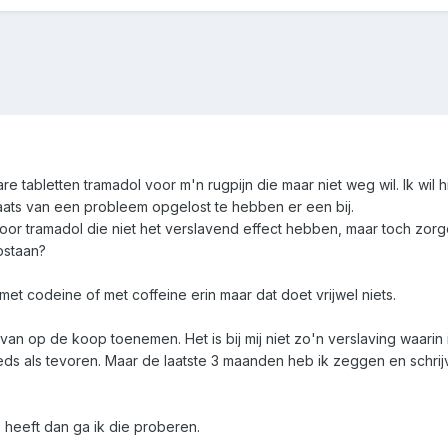
e tabletten tramadol voor m'n rugpijn die maar niet weg wil. Ik wil 
aats van een probleem opgelost te hebben er een bij.
 voor tramadol die niet het verslavend effect hebben, maar toch zorg
pstaan?
t codeine of met coffeine erin maar dat doet vrijwel niets.
ervan op de koop toenemen. Het is bij mij niet zo'n verslaving waari
eeds als tevoren. Maar de laatste 3 maanden heb ik zeggen en schrij
 heeft dan ga ik die proberen.