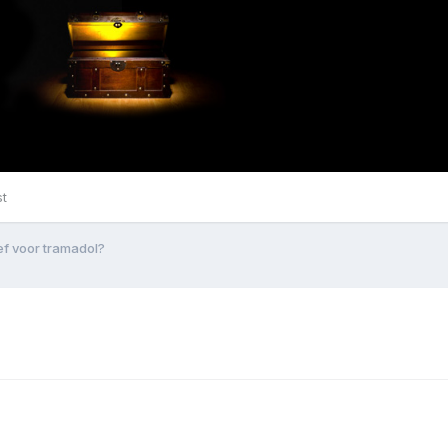
st
ef voor tramadol?