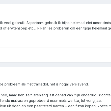
k veel gebruik. Aspartaam gebruik ik bijna helemaal niet meer sinds 
l of erwtensoep etc... Ik kan 'es proberen om een tijdje helemaal g
e probleem als met tramadol, het is nogal verslavend.
n heb, maar heb zelf jarenlang last gehad van mijn onderrug, s'o
ende matrassen geprobeerd maar niets werkte, tot vorig jaar.
deur uit doen en een paar tatami matten + een futon kopen, kostte