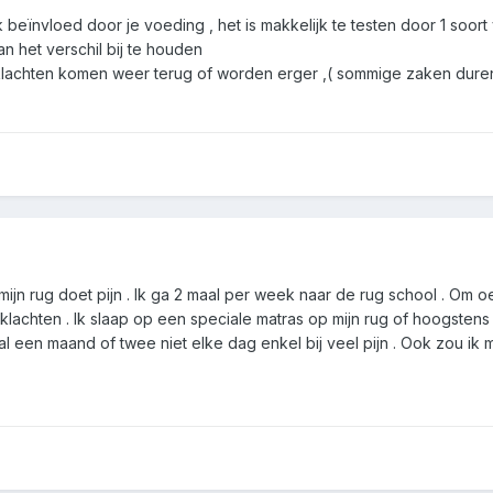
beïnvloed door je voeding , het is makkelijk te testen door 1 soort
 het verschil bij te houden
klachten komen weer terug of worden erger ,( sommige zaken duren vr
n mijn rug doet pijn . Ik ga 2 maal per week naar de rug school . Om 
achten . Ik slaap op een speciale matras op mijn rug of hoogstens op
 een maand of twee niet elke dag enkel bij veel pijn . Ook zou ik mo