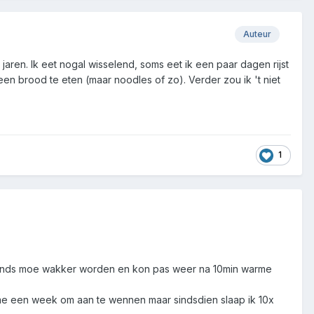
Auteur
jaren. Ik eet nogal wisselend, soms eet ik een paar dagen rijst
een brood te eten (maar noodles of zo). Verder zou ik 't niet
1
chtends moe wakker worden en kon pas weer na 10min warme
 me een week om aan te wennen maar sindsdien slaap ik 10x