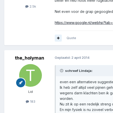
beter en heb nooit meer rugklacht
2.5k
Net even voor de grap gegoogled 
https://www.google.nl/webhp?
Quote
the_holyman
Geplaatst:
2 april 2014
schreef Lindaja:
even een alternatieve suggestie
Ik heb zelf altijd veel pijnen g
Lid
wegens darm klachten ben ik g
worden.
183
Nu zit ik op een redelijk streng
En mijn fysiek is nu zoveel ver