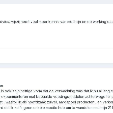
ies. Hij/zij heeft veel meer kennis van medicijn en de werking da
er
d. In ook zo,n heftige vorm dat de verwachting was dat ik nu al lang
 experimenteren met bepaalde voedingsmiddelen achterwege te late
eet , waarbij ik als hoofdzaak zuivel, aardappel producten , en vark
erd dat ik zelfs geen enkele moeite heb om te wandelen met mijn 21