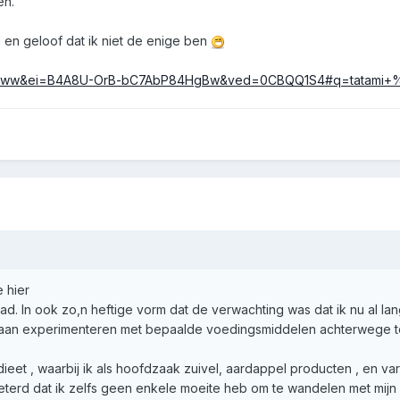
en.
en geloof dat ik niet de enige ben
tab=ww&ei=B4A8U-OrB-bC7AbP84HgBw&ved=0CBQQ1S4#q=tatami+
 hier
ehad. In ook zo,n heftige vorm dat de verwachting was dat ik nu al l
aan experimenteren met bepaalde voedingsmiddelen achterwege te l
 dieet , waarbij ik als hoofdzaak zuivel, aardappel producten , en v
beterd dat ik zelfs geen enkele moeite heb om te wandelen met mijn