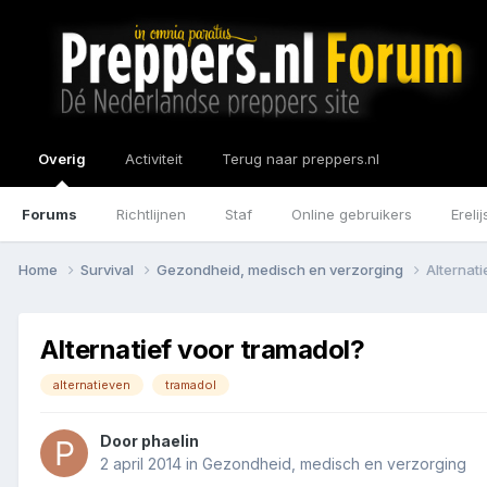
Overig
Activiteit
Terug naar preppers.nl
Forums
Richtlijnen
Staf
Online gebruikers
Erelij
Home
Survival
Gezondheid, medisch en verzorging
Alternati
Alternatief voor tramadol?
alternatieven
tramadol
Door
phaelin
2 april 2014
in
Gezondheid, medisch en verzorging