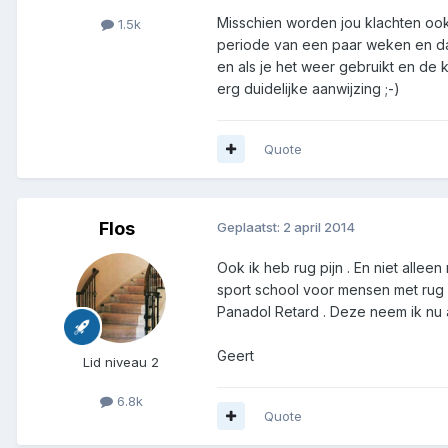
Misschien worden jou klachten ook 
1.5k
periode van een paar weken en dan
en als je het weer gebruikt en de 
erg duidelijke aanwijzing ;-)
Quote
Flos
Geplaatst:
2 april 2014
Ook ik heb rug pijn . En niet allee
sport school voor mensen met rug kl
Panadol Retard . Deze neem ik nu al
Geert
Lid niveau 2
6.8k
Quote