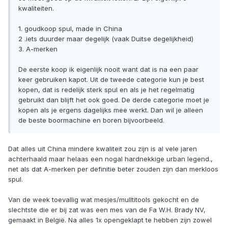
kwaliteiten.
1. goudkoop spul, made in China
2 .iets duurder maar degelijk (vaak Duitse degelijkheid)
3. A-merken
De eerste koop ik eigenlijk nooit want dat is na een paar
keer gebruiken kapot. Uit de tweede categorie kun je best
kopen, dat is redelijk sterk spul en als je het regelmatig
gebruikt dan blijft het ook goed. De derde categorie moet je
kopen als je ergens dagelijks mee werkt. Dan wil je alleen
de beste boormachine en boren bijvoorbeeld.
Dat alles uit China mindere kwaliteit zou zijn is al vele jaren
achterhaald maar helaas een nogal hardnekkige urban legend.,
net als dat A-merken per definitie beter zouden zijn dan merkloos
spul.
Van de week toevallig wat mesjes/mulltitools gekocht en de
slechtste die er bij zat was een mes van de Fa W.H. Brady NV,
gemaakt in België. Na alles 1x opengeklapt te hebben zijn zowel