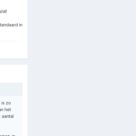
hit!
tandaard in
 is zo
an het
 aantal