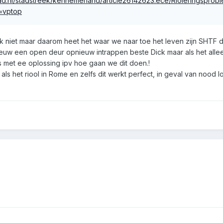
d.nl/stadstreek/kennemerland/article26142623.ece/Rioleringsprobl
=vptop
ok niet maar daarom heet het waar we naar toe het leven zijn SHTF d
euw een open deur opnieuw intrappen beste Dick maar als het alle
met ee oplossing ipv hoe gaan we dit doen.!
als het riool in Rome en zelfs dit werkt perfect, in geval van nood l