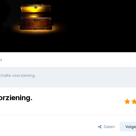
st
chatte voorziening.
orziening.
Delen
Volge