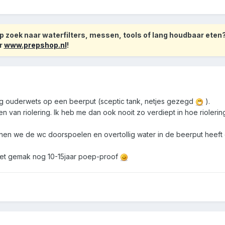
 zoek naar waterfilters, messen, tools of lang houdbaar eten
r
www.prepshop.nl
!
g ouderwets op een beerput (sceptic tank, netjes gezegd
).
n van riolering. Ik heb me dan ook nooit zo verdiept in hoe riolerin
en we de wc doorspoelen en overtollig water in de beerput heef
met gemak nog 10-15jaar poep-proof