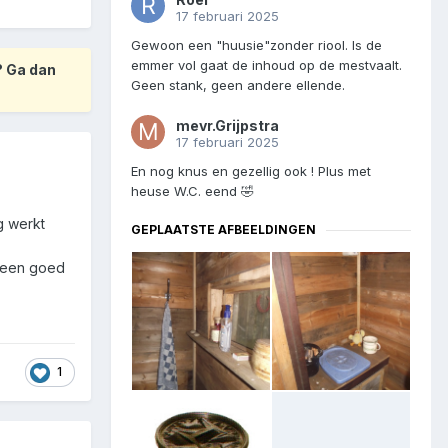
17 februari 2025
Gewoon een "huusie"zonder riool. Is de
emmer vol gaat de inhoud op de mestvaalt.
? Ga dan
Geen stank, geen andere ellende.
mevr.Grijpstra
17 februari 2025
En nog knus en gezellig ook ! Plus met
heuse W.C. eend 🤣
g werkt
GEPLAATSTE AFBEELDINGEN
t een goed
1