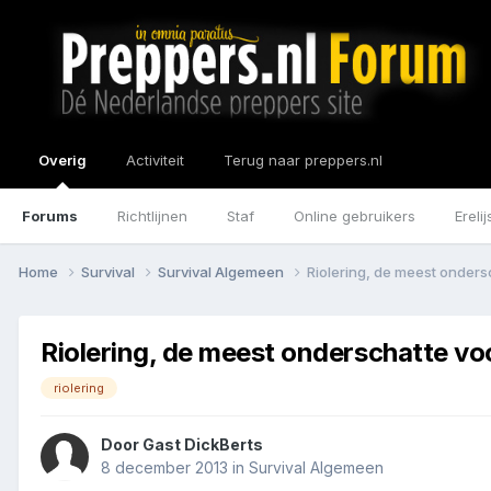
Overig
Activiteit
Terug naar preppers.nl
Forums
Richtlijnen
Staf
Online gebruikers
Erelij
Home
Survival
Survival Algemeen
Riolering, de meest onders
Riolering, de meest onderschatte vo
riolering
Door Gast DickBerts
8 december 2013
in
Survival Algemeen