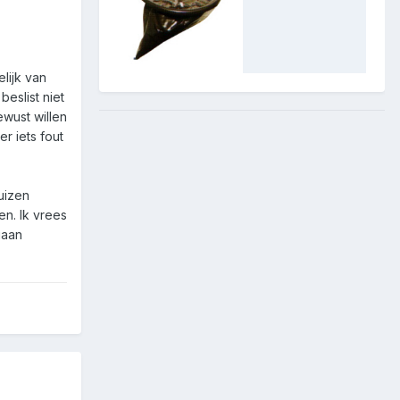
lijk van
eslist niet
ewust willen
r iets fout
uizen
en. Ik vrees
gaan