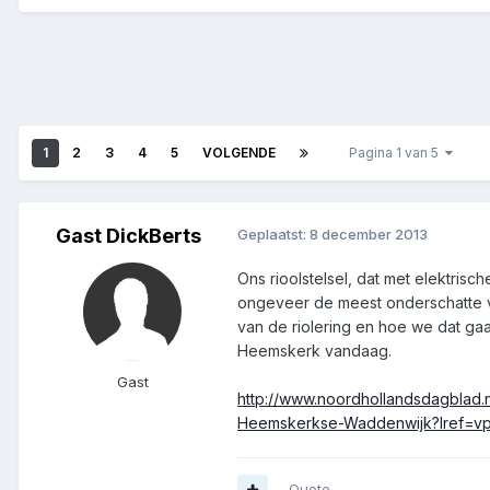
1
2
3
4
5
VOLGENDE
Pagina 1 van 5
Gast DickBerts
Geplaatst:
8 december 2013
Ons rioolstelsel, dat met elektris
ongeveer de meest onderschatte voo
van de riolering en hoe we dat gaan
Heemskerk vandaag.
Gast
http://www.noordhollandsdagblad.
Heemskerkse-Waddenwijk?lref=v
Quote