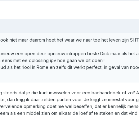
ik ook niet maar daarom heet het waar we naar toe het leven zijn SH
pnieuw een open deur opnieuw intrappen beste Dick maar als het a
 eens met ee oplossing ipv hoe gaan we dit doen.!
ud als het riool in Rome en zelfs dit werkt perfect, in geval van no
 nog steeds dat je die kunt inwisselen voor een badhanddoek of zo? Al
, dan krijg ik daar zelden punten voor. Je krijgt ze meestal voor 
l vervelende opmerking doet me wel beseffen, dat er kennelijk men
teem als een middel zien om elkaar de loef af te steken en dat vind 