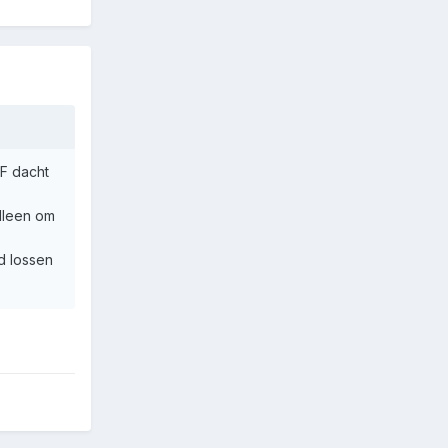
TF dacht
lleen om
od lossen