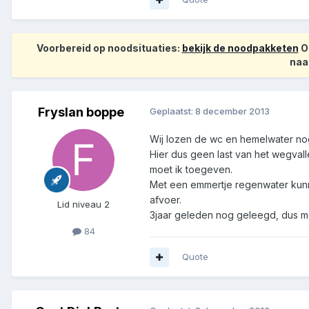
Voorbereid op noodsituaties:
bekijk de noodpakketen
Op
naa
Fryslan boppe
Geplaatst:
8 december 2013
Wij lozen de wc en hemelwater no
Hier dus geen last van het wegvalle
moet ik toegeven.
Met een emmertje regenwater kunn
afvoer.
Lid niveau 2
3jaar geleden nog geleegd, dus 
84
Quote