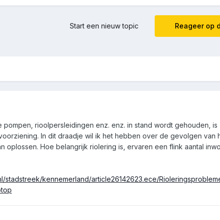
Start een nieuw topic
Reageer op d
che pompen, rioolpersleidingen enz. enz. in stand wordt gehouden, is
rziening. In dit draadje wil ik het hebben over de gevolgen van he
 oplossen. Hoe belangrijk riolering is, ervaren een flink aantal inw
nl/stadstreek/kennemerland/article26142623.ece/Rioleringsproblem
ptop