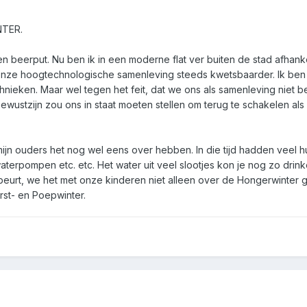
TER.
en beerput. Nu ben ik in een moderne flat ver buiten de stad afhanke
 onze hoogtechnologische samenleving steeds kwetsbaarder. Ik ben b
ieken. Maar wel tegen het feit, dat we ons als samenleving niet b
wustzijn zou ons in staat moeten stellen om terug te schakelen als e
n ouders het nog wel eens over hebben. In die tijd hadden veel h
erpompen etc. etc. Het water uit veel slootjes kon je nog zo drink
eurt, we het met onze kinderen niet alleen over de Hongerwinter 
st- en Poepwinter.