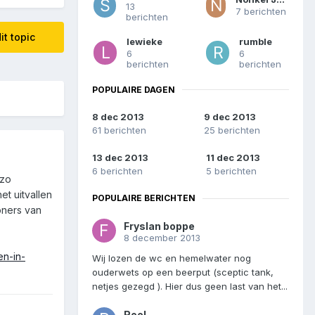
13
7 berichten
berichten
it topic
lewieke
rumble
6
6
berichten
berichten
POPULAIRE DAGEN
8 dec 2013
9 dec 2013
61 berichten
25 berichten
13 dec 2013
11 dec 2013
6 berichten
5 berichten
 zo
t uitvallen
POPULAIRE BERICHTEN
oners van
Fryslan boppe
8 december 2013
en-in-
Wij lozen de wc en hemelwater nog
ouderwets op een beerput (sceptic tank,
netjes gezegd ). Hier dus geen last van het...
Roel