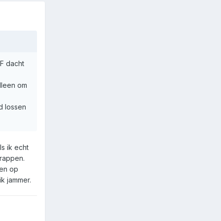
TF dacht
lleen om
od lossen
s ik echt
grappen.
sen op
ik jammer.