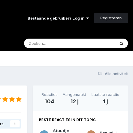
Registreren
Bestaande gebruiker? Log in
Alle activiteit
Reacties
Aangemaakt
Laatste reactie
104
12 j
1 j
BESTE REACTIES IN DIT TOPIC
rs
1
Stuudje
Nonkel Jones