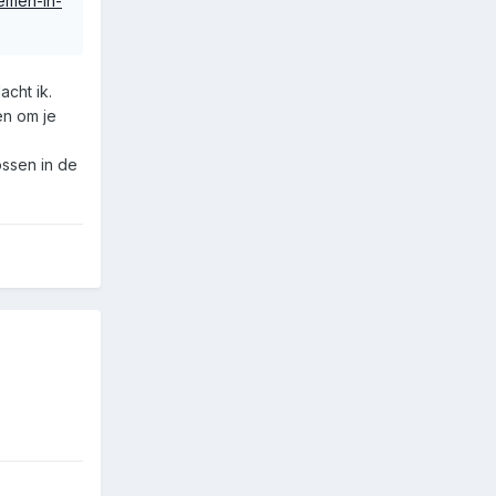
emen-in-
acht ik.
en om je
ossen in de