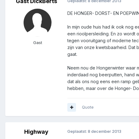
Gast DickBerts
Geplaatst:
8 december 2013
DE HONGER- DORST- EN POEPWIN
In mijn oude huis had ik ook nog e
een rioolpersleiding. En zo wordt
tegen vooruitgang of moderne techn
Gast
zijn van onze kwetsbaarheid. Dat be
gaat.
Neem nou de Hongerwinter waar mij
inderdaad nog beerputten, hand wat
dat als ons nog eens een ramp geb
hebben, maar over de Honger- Dor
Quote
Highway
Geplaatst:
8 december 2013